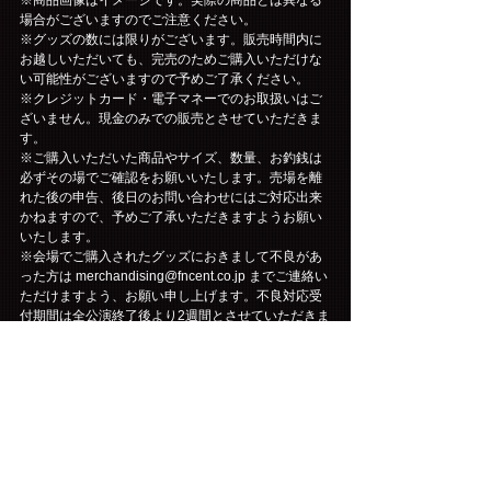
場合がございますのでご注意ください。
※グッズの数には限りがございます。販売時間内に
お越しいただいても、完売のためご購入いただけな
い可能性がございますので予めご了承ください。
※クレジットカード・電子マネーでのお取扱いはご
ざいません。現金のみでの販売とさせていただきま
す。
※ご購入いただいた商品やサイズ、数量、お釣銭は
必ずその場でご確認をお願いいたします。売場を離
れた後の申告、後日のお問い合わせにはご対応出来
かねますので、予めご了承いただきますようお願い
いたします。
※会場でご購入されたグッズにおきまして不良があ
った方は merchandising@fncent.co.jp までご連絡い
ただけますよう、お願い申し上げます。不良対応受
付期間は全公演終了後より2週間とさせていただきま
す。各自商品のご確認をお願いいたします。
※感染予防対策のため、商品購入の列にお並びいた
だく場合は前後のお客様との間隔を開け、係員の指
示に従いお静かにお並びいただくようご協力をお願
いいたします。
《FNC JAPAN ONLINE STORE先行販売期間》