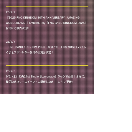
26/7/7
『2025 FNC KINGDOM 10TH ANNIVERSARY -AMAZING
『2025 FNC KINGDOM 10TH ANNIVERSARY -AMAZING WONDERLAND-』DVD/Blu-ray「FNC BAND KINGDOM 2026」会場にて販売決定!!
WONDERLAND-』DVD/Blu-ray「FNC BAND KINGDOM 2026」
会場にて販売決定!!
26/7/7
「FNC BAND KINGDOM 2026」会場での、FC会員限定モバイル
「FNC BAND KINGDOM 2026」会場での、FC会員限定モバイルくじ＆ファンレター受付の実施が決定！
くじ＆ファンレター受付の実施が決定！
26/7/3
9/2（水）発売21st Single『Lemonade』ジャケ写公開！さらに、
9/2（水）発売21st Single『Lemonade』ジャケ写公開！さらに、発売記念リリースイベントの開催も決定！（7/10 更新）
発売記念リリースイベントの開催も決定！（7/10 更新）
26/7/3
9月2日(水)に21st シングル「Lemonade」発売決定！さらに、アー
9月2日(水)に21st シングル「Lemonade」発売決定！さらに、アーティスト写真公開‼︎
ティスト写真公開‼︎