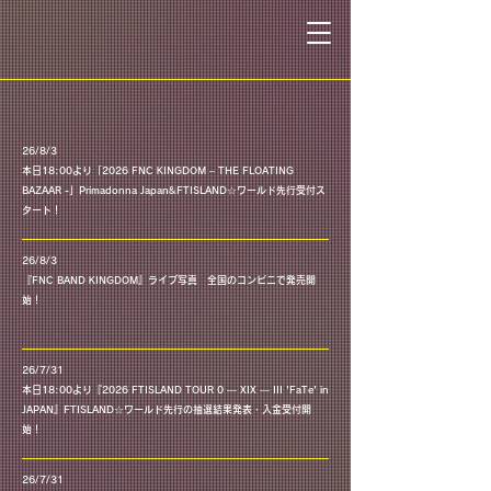
26/8/3
本日18:00より「2026 FNC KINGDOM – THE FLOATING
本日18:00より「2026 FNC KINGDOM – THE FLOATING BAZAAR -」Primadonna Japan&FTISLAND☆ワールド先行受付スタート！
BAZAAR -」Primadonna Japan&FTISLAND☆ワールド先行受付ス
タート！
26/8/3
『FNC BAND KINGDOM』ライブ写真 全国のコンビニで発売開
『FNC BAND KINGDOM』ライブ写真 全国のコンビニで発売開始！
始！
26/7/31
本日18:00より『2026 FTISLAND TOUR 0 — XIX — III 'FaTe' in
本日18:00より『2026 FTISLAND TOUR 0 — XIX — III 'FaTe' in JAPAN』FTISLAND☆ワールド先行の抽選結果発表・入金受付開始！
JAPAN』FTISLAND☆ワールド先行の抽選結果発表・入金受付開
始！
26/7/31