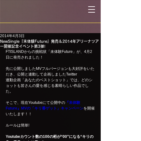
2014年4月3日
NewSingle『未体験Future』発売＆2014年アリーナツア
ー開催記念イベント第3弾!
FTISLANDからの挑戦状「未体験Future」が、4月2
日に発売されました！
先に公開しましたMVフルバージョンも大好評をいた
だき、公開と連動して企画しましたTwitter
連動企画「あなたのベストショット」では、どのシ
ョットも皆さんの愛を感じる素晴らしい作品でし
た。
そこで、現在Youtubeにて公開中の
『未体験
Future』MVの「キリ番ゲット」キャンペーン
を開催
いたします！！
ルールは簡単!
Youtubeカウント数の100の桁が“00”になる“キリの