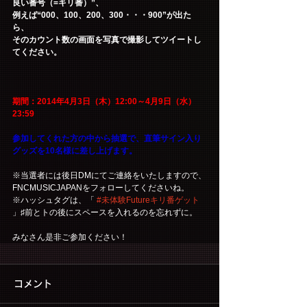
良い番号（=キリ番）”、
例えば“000、100、200、300・・・900”が出た
ら、
そのカウント数の画面を写真で撮影してツイートし
てください。
期間：2014年4月3日（木）12:00～4月9日（水）
23:59
参加してくれた方の中から抽選で、直筆サイン入り
グッズを10名様に差し上げます。
※当選者には後日DMにてご連絡をいたしますので、
FNCMUSICJAPANをフォローしてくださいね。
※ハッシュタグは、「 
#未体験Futureキリ番ゲット
」♯前とトの後にスペースを入れるのを忘れずに。
みなさん是非ご参加ください！
コメント