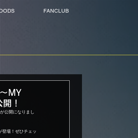
OODS
FANCLUB
 ～MY
公開！
ッズ一覧が公開になりまし
ズが登場！ぜひチェッ