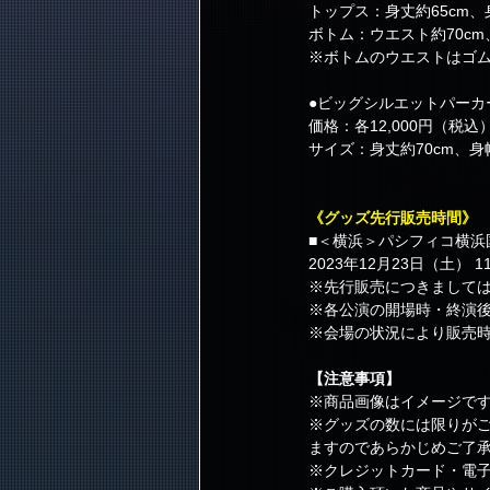
トップス：身丈約65cm、身
ボトム：ウエスト約70cm、
※ボトムのウエストはゴ
●ビッグシルエットパーカー
価格：各12,000円（税込
サイズ：身丈約70cm、身幅
《グッズ先行販売時間》
■＜横浜＞パシフィコ横浜
2023年12月23日（土） 11:
※先行販売につきまして
※各公演の開場時・終演
※会場の状況により販売
【注意事項】
※商品画像はイメージで
※グッズの数には限りが
ますのであらかじめご了
※クレジットカード・電