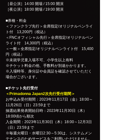
［昼公演］14:00 開場 / 15:00 開演
［夜公演］18:00 開場 / 19:00 開演
■券種・料金
＜ファンクラブ先行＞全席指定/オリジナルペンライ
ト付　13,200円（税込）
＜FNCオフィシャル先行＞全席指定/オリジナルペン
ライト付　14,300円（税込）
＜一般＞全席指定/オリジナルペンライト付　15,400
円（税込）
※未就学児童入場不可、小学生以上有料
※チケット料金の他、手数料が別途かかります。
※入場時等、身分証や会員証を確認させていただく
場合がございます。
■チケット先行受付
＜Primadonna Japan2次先行受付期間＞
お申込み受付期間：2023年11月17日（金）18:00～
11月26日（日）23:59まで
抽選結果発表開始日時：2023年11月30日（木）
18:00頃から順次
入金期間：2023年11月30日（木）18:00～12月3日
（日）23:59まで
※毎週火曜日・水曜日2:30～5:30は、システムメン
テナンスのためサービスをご利用いただけません。