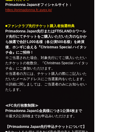
Primadonna Japanオフィシャルサイト：
https://primadonna.fc.avex.jp/
■ファンクラブ先行チケット購入者抽選特典
Primadonna Japan先行またはFTISLAND☆ワール
ド先行にてチケットをご購入いただいた方のなかか
ら抽選で合計1,000名様（各公演500名様）を終演
後、ホンギに会える『Christmas Special ハイタッ
チ会』にご招待！
※ご当選された場合、対象先行にてご購入いただい
たチケットの枚数分、『Christmas Special ハイタッ
チ会』にご参加いただけます。
※当選者の方には、チケット購入の際にご記入いた
だいたメールアドレスにご当選案内をいたします。
※詳細に関しましては、ご当選者のみにお知らせい
たします。
≪FC先行枚数制限≫
Primadonna Japan1会員様につき1公演4枚まで
※最大2公演8枚までお申込みいただけます。
【Primadonna Japan先行申込チケットについて】
■チケットをお持ちであれば非会員の方も入場可能と