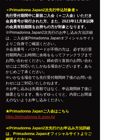
＜Primadonna Japan2次先行申込対象者＞
先行受付期間中に新規ご入会（＝ご入金）いただき
会員番号が発行された方、また、2023年11月末以降
の会員有効期限をお持ちの方が対象となります。
※Primadonna Japan2次先行のお申し込み方法詳細
は、ご入会後Primadonna Japanオフィシャルサイト
よりご自身でご確認ください。
※会員番号・パスワードが不明の方は、必ず先行受
付期間内にお時間に余裕をもってファンクラブまで
お問い合わせください。締め切り直前のお問い合わ
せにはご対応いたしかねる場合がございます。あら
かじめご了承ください。
※いかなる場合でも先行受付期間終了後のお問い合
わせにはご対応いたしかねます。
※お申し込みは先着順ではなく、申込期間終了後に
抽選となります。焦らずゆっくりと、内容にお間違
えのないようお申し込みください。
★Primadonna Japanご入会はこちら
https://primadonna.fc.avex.jp/
≪Primadonna Japan2次先行のお申込み方法詳細
は、Primadonna Japanオフィシャルサイトよりご
確認ください≫