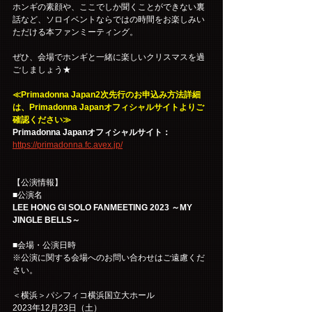
ホンギの素顔や、ここでしか聞くことができない裏
話など、ソロイベントならではの時間をお楽しみい
ただける本ファンミーティング。
ぜひ、会場でホンギと一緒に楽しいクリスマスを過
ごしましょう★
≪Primadonna Japan2次先行のお申込み方法詳細
は、Primadonna Japanオフィシャルサイトよりご
確認ください≫
Primadonna Japanオフィシャルサイト：
https://primadonna.fc.avex.jp/
【公演情報】
■公演名
LEE HONG GI SOLO FANMEETING 2023 ～MY 
JINGLE BELLS～
■会場・公演日時
※公演に関する会場へのお問い合わせはご遠慮くだ
さい。
＜横浜＞パシフィコ横浜国立大ホール
2023年12月23日（土）