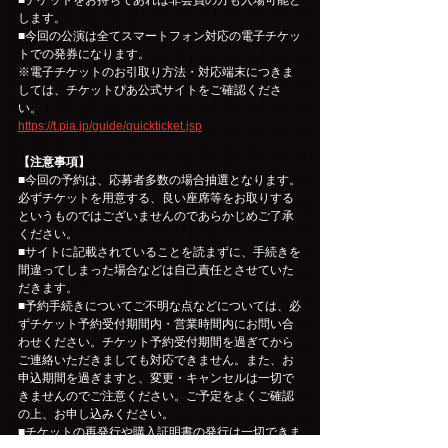
します。
■今回の公演は全てスマートフォン対応の電子チケッ
トでの発券になります。
※電子チケットのお引取り方法・対応端末につきま
しては、チケットぴあ公式サイトをご確認くださ
い。
https://t.pia.jp/guide/quickticket.jsp
【注意事項】
■今回の予約は、応募者多数の場合抽選となります。
必ずチケットを用意する、良い座席等をお取りする
というものではございませんのであらかじめご了承
ください。
■サイトに記載されていることを読まずに、手続きを
間違ってしまった場合などは自己責任とさせていた
だきます。
■予約手続きについてご不明な点などについては、必
ずチケット予約受付期間内・営業時間内にお問い合
わせください。チケット予約受付期間を過ぎてから
ご連絡いただきましても対応できません。また、お
申込期間を過ぎますと、変更・キャンセルは一切で
きませんのでご注意ください。ご予定をよくご確認
の上、お申し込みください。
■チケットの再発行や購入証明書の発行は一切できま