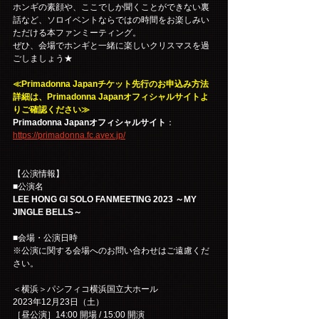
ホンギの素顔や、ここでしか聞くことができない裏
話など、ソロイベントならではの時間をお楽しみい
ただける本ファンミーティング。
ぜひ、会場でホンギと一緒に楽しいクリスマスを過
ごしましょう★
≪Primadonna Japanチケット先行のお申込み方法
詳細は、Primadonna Japanオフィシャルサイトよ
りご確認ください≫
Primadonna Japanオフィシャルサイト
：
https://primadonna.fc.avex.jp/
【公演情報】
■公演名
LEE HONG GI SOLO FANMEETING 2023 ～MY 
JINGLE BELLS～
■会場・公演日時
※公演に関する会場へのお問い合わせはご遠慮くだ
さい。
＜横浜＞パシフィコ横浜国立大ホール
2023年12月23日（土）
［昼公演］14:00 開場 / 15:00 開演