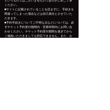
というものではございませんのであらかじめご了承
ください。
■サイトに記載されていることを読まずに、手続きを
間違ってしまった場合などは自己責任とさせていた
だきます。
■予約手続きについてご不明な点などについては、必
ずチケット予約受付期間内・営業時間内にお問い合
わせください。チケット予約受付期間を過ぎてから
ご連絡いただきましても対応できません。また、お
申込期間を過ぎますと、変更・キャンセルは一切で
きませんのでご注意ください。ご予定をよくご確認
の上、お申し込みください。
■チケットの再発行や購入証明書の発行は一切できま
せん。個人の責任において厳重に管理してくださ
い。
■公演日当日に起こったトラブルは、必ずその場で現
地係員の方に各自で交渉し問題を解決してくださ
い。公演終了後にご連絡いただいても事実確認がで
きませんので、対応できません。
■お客様有志による企画実行の許可が欲しい等のご連
絡をいただいても、仲介・協力・支援は出来ませ
ん。
■公演当日に車椅子でのご来場・ご鑑賞をご希望され
る方は、チケットが確保でき次第（ご入金完了
後）、下記【お問い合わせ先】に直接ご連絡をお願