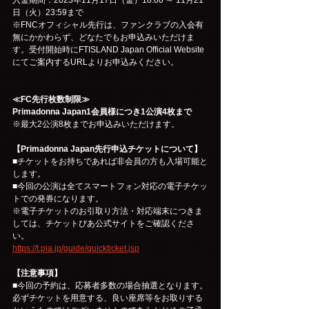
日（火）23:59まで
※FNCオフィシャル先行は、ファンクラブの入会有
無にかかわらず、どなたでもお申込みいただけま
す。受付開始時にFTISLAND Japan Official Website
にてご案内するURLよりお申込みください。
≪FC先行枚数制限≫
Primadonna Japan1会員様につき1公演4枚まで
※最大2公演8枚までお申込みいただけます。
【Primadonna Japan先行申込チケットについて】
■チケットをお持ちであれば非会員の方も入場可能と
します。
■今回の公演は全てスマートフォン対応の電子チケッ
トでの発券になります。
※電子チケットのお引取り方法・対応端末につきま
しては、チケットぴあ公式サイトをご確認くださ
い。
https://t.pia.jp/guide/quickticket.jsp
【注意事項】
■今回の予約は、応募者多数の場合抽選となります。
必ずチケットを用意する、良い座席等をお取りする