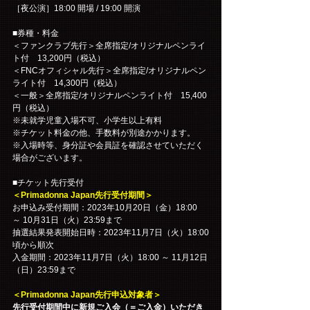
［夜公演］18:00 開場 / 19:00 開演
■券種・料金
＜ファンクラブ先行＞全席指定/オリジナルペンライ
ト付　13,200円（税込）
＜FNCオフィシャル先行＞全席指定/オリジナルペン
ライト付　14,300円（税込）
＜一般＞全席指定/オリジナルペンライト付　15,400
円（税込）
※未就学児童入場不可、小学生以上有料
※チケット料金の他、手数料が別途かかります。
※入場時等、身分証や会員証を確認させていただく
場合がございます。
■チケット先行受付
＜Primadonna Japan先行受付期間＞
お申込み受付期間：2023年10月20日（金）18:00 
～ 10月31日（火）23:59まで
抽選結果発表開始日時：2023年11月7日（火）18:00
頃から順次
入金期間：2023年11月7日（火）18:00 ～ 11月12日
（日）23:59まで
＜Primadonna Japan先行申込対象者＞
先行受付期間中に新規ご入会（＝ご入金）いただき