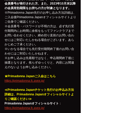
会員番号が発行された方、また、2023年10月末以降
の会員有効期限をお持ちの方が対象となります。
※Primadonna Japan先行のお申し込み方法詳細は、
ご入会後Primadonna Japanオフィシャルサイトより
ご自身でご確認ください。
※会員番号・パスワードが不明の方は、必ず先行受
付期間内にお時間に余裕をもってファンクラブまで
お問い合わせください。締め切り直前のお問い合わ
せにはご対応いたしかねる場合がございます。あら
かじめご了承ください。
※いかなる場合でも先行受付期間終了後のお問い合
わせにはご対応いたしかねます。
※お申し込みは先着順ではなく、申込期間終了後に
抽選となります。焦らずゆっくりと、内容にお間違
えのないようお申し込みください。
★Primadonna Japanご入会はこちら
https://primadonna.fc.avex.jp/
≪Primadonna Japanチケット先行のお申込み方法
詳細は、Primadonna Japanオフィシャルサイトよ
りご確認ください≫
Primadonna Japanオフィシャルサイト
：
https://primadonna.fc.avex.jp/