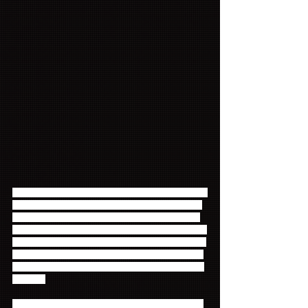
今年4月4日に行われた東京・豊洲PITを皮切りにライ
ブハウスからホール、武道館、そしてファイナルの
アリーナまで、約1ヶ月にわたり13公演が開催され
た全国ツアー『FTISLAND JAPAN LIVE TOUR 2019 
-FIVE TREASURES-』。LIVE DVD/BDには入隊前最
後となる同全国ツアーより、5月5日に神戸・ワール
ド記念ホール にて行われたファイナル公演が収録さ
れます。
来年日本デビュー10周年を迎える彼らが入隊前に見