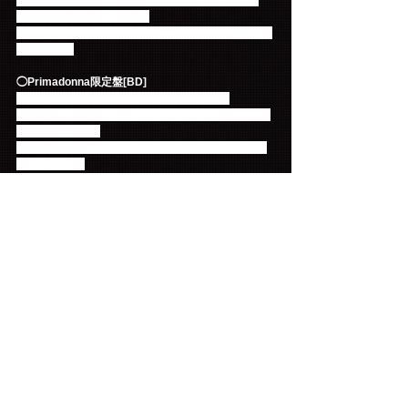
フォトブック：4/4&5 豊洲公演, 4/30 武道館公演, 
5/4&5 神戸公演 ライブ写真
封入特典：特製ポストカード （4種類のうち1枚）ラ
ンダム封入 
◯Primadonna限定盤[BD] 
WPXL-90213 ¥7,480(税込) ・¥6,800(税抜) 
特典映像：●Backstage Exclusive of World Hall ●FT 
LEAGUE in 大阪 
豪華仕様：三方背BOX、デジパック仕様、全50Pフ
ォトブック付 
フォトブック：4/4&5 豊洲公演, 4/30 武道館公演, 
5/4&5 神戸公演 ライブ写真
封入特典：特製ポストカード （4種類のうち1枚）ラ
ンダム封入
【CDショップ特典】
以下の店舗でお買い上げの方には、特典をプレゼン
ト！
数に限りがございますので、お早めにご予約・ご購
入ください。
・アマゾン：オリジナル三方背収納ケース
・その他全国拠点店：ライブフォトポストカード