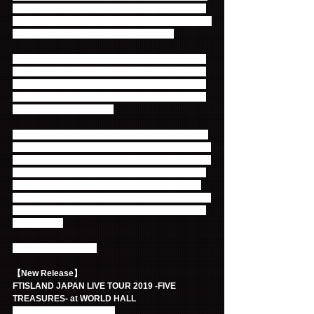
せた、今までの歴史を振り返る新旧楽曲の数々。イ
ンディーズ時代の楽曲から最新曲「God Bless You」
まで、アンコール含む全24曲を完全収録！
ダイジェスト映像では、本編で披露した白熱のライ
ブパフォーマンスから、アコースティックセット、
そしてアンコールの「アリガト」、ホンギのファン
へのメッセージまで、今回のツアーを象徴するシー
ンが収められております。
なお、LIVE DVD/BDの通常盤には特典映像として、
バックステージ・メイキング、MCダイジェスト映像
が収録されます。また、Primadonna盤には、特典映
像としてバックステージ・メイキング、大阪で撮影
されたメンバー対抗ガチンコスポーツバトル「FT 
LEAGUE in 大阪」が収録されるほか、50ページにも
のぼるライブフォトブックも付属した豪華仕様とな
っています。
ぜひご期待ください！
【New Release】
FTISLAND JAPAN LIVE TOUR 2019 -FIVE 
TREASURES- at WORLD HALL 
発売日：2019年12月11日  