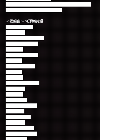
収録：2019年5月5日 【兵庫】ワールド記念ホール
（神戸ポートアイランドホール）
＜収録曲＞*4形態共通
01. Flower Rock
02. BEAT IT
03. Boom Boom Boom
04. SATISFACTION
05. ハルカ
06. シアワセオリー
07. AQUA
08. Take Me Now
09. PRAY
10. soyogi
11. Brand-new days
12. Raining
13. いつか
14. Distance
15. Hold the moon
16. Golden
17. FREEDOM
18. PUPPY
19. 未体験Future
20. God Bless You
21. Paradise