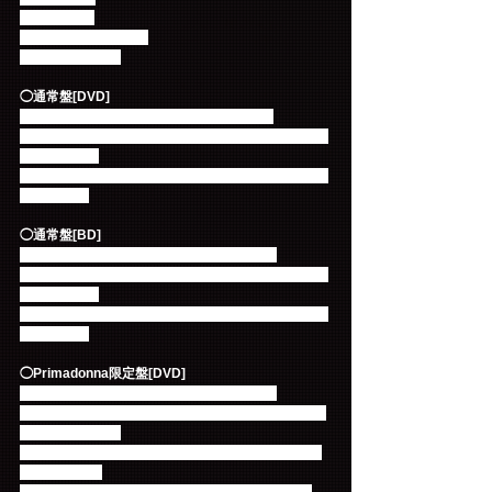
22. アリガト
23. Stay what you are
24. Orange Days
◯通常盤[DVD] 
WPBL-90520 ¥5,280(税込)・¥4,800(税抜) 
特典映像：●Backstage Exclusive of World Hall ●MC
ダイジェスト
封入特典：特製ポストカード （4種類のうち1枚）ラ
ンダム封入 
◯通常盤[BD] 
WPXL-90212 ¥6,380(税込) ・¥5,800(税抜) 
特典映像：●Backstage Exclusive of World Hall ●MC
ダイジェスト
封入特典：特製ポストカード （4種類のうち1枚）ラ
ンダム封入 
◯Primadonna限定盤[DVD] 
WPBL-90521 ¥6,380(税込) ・¥5,800(税抜) 
特典映像：●Backstage Exclusive of World Hall ●FT 
LEAGUE in 大阪 
豪華仕様：三方背BOX、デジパック仕様、全50Pフ
ォトブック付 