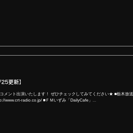
/25更新】
がコメント出演いたします！ ぜひチェックしてみてください★ ■栃木放送「de
/www.crt-radio.co.jp/ ■ＦＭいずみ「DailyCafe」...