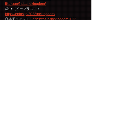
tike.com/fncbandkingdom/
◎e+（イープラス）：
https://eplus.jp/2023fnckingdom/
◎楽天チケット：
https://r-t.jp/fnckingdom2023
【席種・料金】
■各FC先行受付&FNCオフィシャル先行受付 以外
一般指定席：18,150円(税込）
※FNC KINGDOMオリジナルペンライト付
※3歳未満入場不可　 3歳以上有料
※チケット料金の他、手数料が別途かかります。
※入場時等、身分証を確認させていただく場合がご
ざいます。
コメント
コメントを追加…