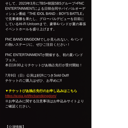
そして、2023年3月にTBS×韓国SBSグループ×FNC 
ENTERTAINMENTによる日韓合同サバイバルオーデ
ィション番組『THE IDOL BAND：BOY'S BATTLE』
で見事優勝を果たし、グローバルデビューを目前に
しているHi-Fi Un!cornまで、豪華4バンドが夏の幕張
イベントホールを盛り上げます。
FNC BAND KINGDOMでしか見られない、4バンド
の熱いステージに、ぜひご注目ください！
FNC ENTERTAINMENTが開催する、初の夏バンド
フェス。
本日18:00よりチケットぴあ独占先行が受付開始！
7月9日（日）公演は好評につきSold Out!!
チケットのご購入はぜひ、お早めに!!
▼チケットぴあ独占先行のお申し込みはこちら
https://w.pia.jp/t/fncbandkingdom/
※お申込みに関する注意事項はお申込みサイトより
ご確認ください。
【公演情報】