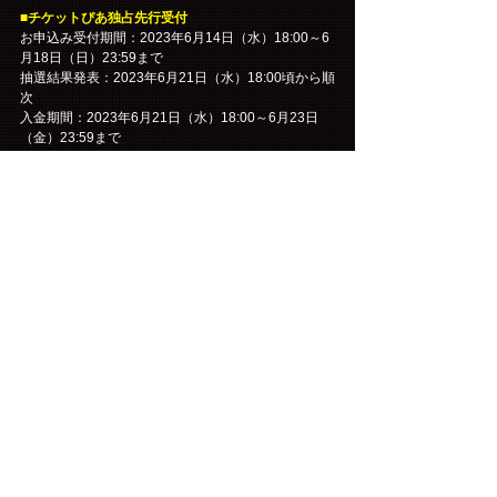
■チケットぴあ独占先行受付
お申込み受付期間：2023年6月14日（水）18:00～6
月18日（日）23:59まで
抽選結果発表：2023年6月21日（水）18:00頃から順
次
入金期間：2023年6月21日（水）18:00～6月23日
（金）23:59まで
※チケットぴあ独占先行でのお取り扱いは7/8（土）
公演のみとなります。
※お申し込みの際、チケットぴあ会員登録（無料）
が必要になります。詳細は、チケットぴあHPにてご
確認ください。
チケットぴあHP：
http://t.pia.jp/
※お申し込みは先着順ではなく、申込期間終了後に
抽選となります。焦らずゆっくりと、内容にお間違
えのないようお申し込みください。
▼チケットぴあ独占先行のお申し込みはこちら
https://w.pia.jp/t/fncbandkingdom/
※お申込みに関する注意事項はお申込みサイトより
ご確認ください。