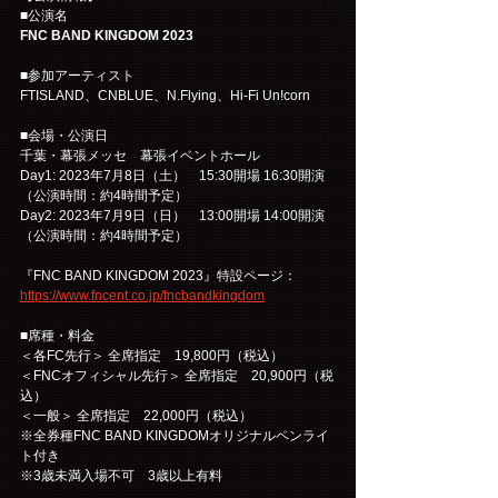
■公演名
FNC BAND KINGDOM 2023
■参加アーティスト
FTISLAND、CNBLUE、N.Flying、Hi-Fi Un!corn
■会場・公演日
千葉・幕張メッセ　幕張イベントホール
Day1: 2023年7月8日（土）　15:30開場 16:30開演
（公演時間：約4時間予定）
Day2: 2023年7月9日（日）　13:00開場 14:00開演
（公演時間：約4時間予定）
『FNC BAND KINGDOM 2023』特設ページ：
https://www.fncent.co.jp/fncbandkingdom
■席種・料金
＜各FC先行＞ 全席指定　19,800円（税込）
＜FNCオフィシャル先行＞ 全席指定　20,900円（税
込）
＜一般＞ 全席指定　22,000円（税込）
※全券種FNC BAND KINGDOMオリジナルペンライ
ト付き
※3歳未満入場不可　3歳以上有料