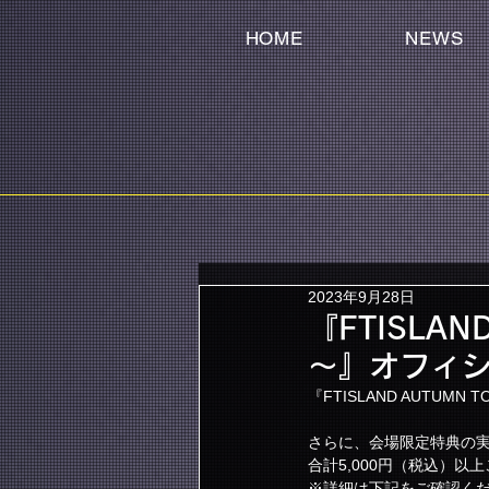
HOME
NEWS
2023年9月28日
『FTISLAND
〜』オフィ
『FTISLAND AUTUMN
さらに、会場限定特典の
合計5,000円（税込）
※詳細は下記をご確認く