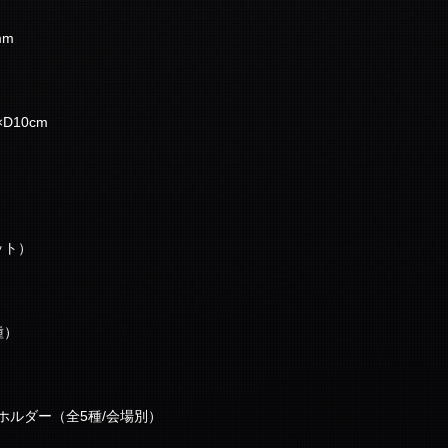
mm
D10cm
ット）
種）
ホルダー（全5種/会場別）