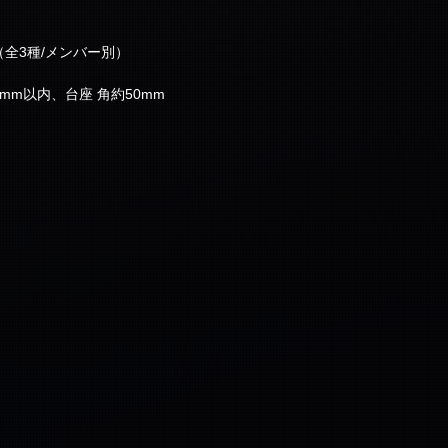
（全3種/メンバー別）
0mm以内、台座 角約50mm