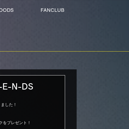
OODS
FANCLUB
-E-N-DS
なりました！
ックをプレゼント！