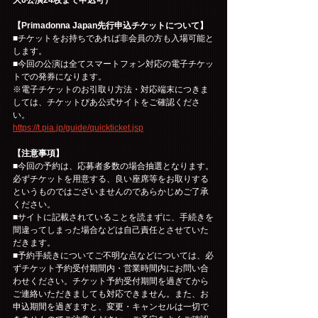
【Primadonna Japan先行申込チケットについて】
■チケットをお持ちであれば非会員の方も入場可能と
します。
■今回の公演は全てスマートフォン対応の電子チケッ
トでの発券になります。
※電子チケットのお引取り方法・対応端末につきま
しては、チケットぴあ公式サイトをご確認くださ
い。
https://t.pia.jp/guide/quickticket.jsp
【注意事項】
■今回の予約は、応募者多数の場合抽選となります。
必ずチケットを用意する、良い座席等をお取りする
というものではございませんのであらかじめご了承
ください。
■サイトに記載されていることを読まずに、手続きを
間違ってしまった場合などは自己責任とさせていた
だきます。
■予約手続きについてご不明な点などについては、必
ずチケット予約受付期間内・営業時間内にお問い合
わせください。チケット予約受付期間を過ぎてから
ご連絡いただきましても対応できません。また、お
申込期間を過ぎますと、変更・キャンセルは一切で