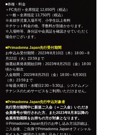
■券種・料金
＜FC先行＞全席指定 12,650円（税込）
＜一般＞全席指定 13,750円（税込）
※未就学児童入場不可、小学生以上有料
※チケット料金の他、手数料が別途かかります。
※入場時等、身分証や会員証を確認させていただく
場合がございます。
■Primadonna Japan先行受付期間
お申込み受付期間：2023年8月10日（木）18:00～8
月22日（火）23:59まで
抽選結果発表開始日時：2023年8月25日（金）18:00
頃から順次
入金期間：2023年8月25日（金）18:00～8月30日
（水）23:59まで
※毎週火曜日・水曜日2:30～5:30は、システムメン
テナンスのためサービスをご利用いただけません。
■Primadonna Japan先行申込対象者
先行受付期間中に新規ご入会（＝ご入金）いただき
会員番号が発行された方、また2023年8月末以降の
会員有効期限をお持ちの方が対象となります。
※Primadonna Japan先行のお申し込み方法詳細は、
ご入会後、ご自身でPrimadonna Japanオフィシャル
サイトをご確認の上お申し込みください。