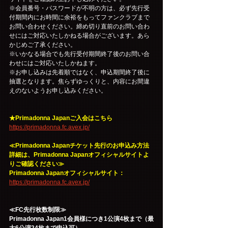
※会員番号・パスワードが不明の方は、必ず先行受
付期間内にお時間に余裕をもってファンクラブまで
お問い合わせください。締め切り直前のお問い合わ
せにはご対応いたしかねる場合がございます。あら
かじめご了承ください。
※いかなる場合でも先行受付期間終了後のお問い合
わせにはご対応いたしかねます。
※お申し込みは先着順ではなく、申込期間終了後に
抽選となります。焦らずゆっくりと、内容にお間違
えのないようお申し込みください。
★Primadonna Japanご入会はこちら
https://primadonna.fc.avex.jp/
≪Primadonna Japanチケット先行のお申込み方法
詳細は、Primadonna Japanオフィシャルサイトよ
りご確認ください≫
Primadonna Japanオフィシャルサイト：
https://primadonna.fc.avex.jp/
≪FC先行枚数制限≫
Primadonna Japan1会員様につき1公演4枚まで（最
大6公演24枚まで申込可）