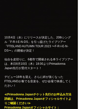
10月4日（水）にリリースが決定した、20thシング
ル「F-R-I-E-N-DS」を引っ提げたライブツアー
『FTISLAND AUTUMN TOUR 2023 〜F-R-I-E-N-
DS〜』の開催が決定！
仙台を皮切りに、6都市で開催される本ライブツアー
は、本日8月10日（木）18:00よりPrimadonna 
Japan先行が受付スタート！
デビュー16年を迎え、さらに絆が強くなった
FTISLANDが奏でる音楽を、ぜひ会場で体感してく
ださい！
≪Primadonna Japanチケット先行のお申込み方法
詳細は、Primadonna Japanオフィシャルサイトよ
りご確認ください≫
Primadonna Japanオフィシャルサイト：