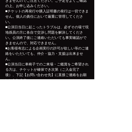
きませんのでご注意ください。ご予定をよくご確認
の上、お申し込みください。
■チケットの再発行や購入証明書の発行は一切できま
せん。個人の責任において厳重に管理してくださ
い。
■公演日当日に起こったトラブルは、必ずその場で現
地係員の方に各自で交渉し問題を解決してくださ
い。公演終了後にご連絡いただいても事実確認がで
きませんので、対応できません。
■お客様有志による企画実行の許可が欲しい等のご連
絡をいただいても、仲介・協力・支援は出来ませ
ん。
■公演当日に車椅子でのご来場・ご鑑賞をご希望され
る方は、チケットが確保でき次第（ご入金完了
後）、下記【お問い合わせ先】に直接ご連絡をお願
いいたします。
＜仙台公演＞GIP　［お問い合わせフォーム］
https://www.gip-web.co.jp/t/info
＜神戸公演＞キョードーインフォメーション　0570-
200-888（11時-18時　※日曜・祝日休業）
＜名古屋公演＞サンデーフォークプロモーション　
052-320-9100 (12時-18時)
＜広島公演＞キャンディー・プロモーション広島　
082-249-8334（平日11時-18時半）
＜福岡公演＞キョードー西日本　0570-09-2424（月