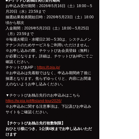
■チケットぴあ独占先行受付期間
お申込み受付期間：2026年5月16日（土）18:00～5
月20日（水）23:59まで
抽選結果発表開始日時：2026年5月23日（土）18:00
頃から順次
入金期間：2026年5月23日（土）18:00～5月25日
（月）23:59まで
※毎週火曜日・水曜日2:30～5:30は、システムメン
テナンスのためサービスをご利用いただけません。
※お申し込みの際、チケットぴあ会員登録（無料）
が必要になります。詳細は、チケットぴあHPにてご
確認ください。
チケットぴあHP：
https://t.pia.jp/
※お申込みは先着順ではなく、申込み期間終了後に
抽選となります。焦らずゆっくりと、内容にお間違
えのないようお申し込みください。
▼チケットぴあ独占先行のお申込みはこちら
https://w.pia.jp/t/ftisland-tour2026/
※お申込みに関する注意事項は、下記及びお申込み
サイトをご確認ください。
【チケットぴあ独占先行枚数制限】
おひとり様につき、1公演4枚までお申し込みいただ
けます