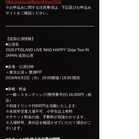
https://w.pia.jp/t/ftisland-tour2026/
※お申込みに関する注意事項は、下記及びお申込み
サイトをご確認ください。
【追加公演情報】
■公演名
2026 FTISLAND LIVE 'MAD HAPPY' Zepp Tour IN 
JAPAN 追加公演
■会場・公演日時
＜東京公演＞ 豊洲PIT
2026年6月2日（火） 18:00開場 / 19:00 開演
■券種・料金
＜一般＞スタンディング(整理番号付) 16,000円（税
込）
※別途ドリンク代600円を頂戴いたします。
※未就学児童入場不可、小学生以上有料
※チケット料金の他、手数料が別途かかります。
※入場時等、身分証を確認させていただく場合がご
ざいます。