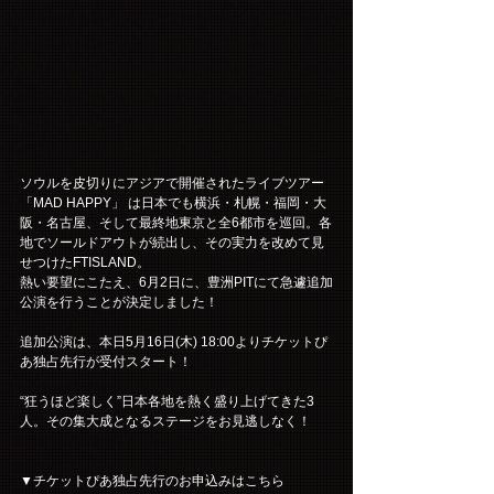
ソウルを皮切りにアジアで開催されたライブツアー
「MAD HAPPY」 は日本でも横浜・札幌・福岡・大
阪・名古屋、そして最終地東京と全6都市を巡回。各
地でソールドアウトが続出し、その実力を改めて見
せつけたFTISLAND。
熱い要望にこたえ、6月2日に、豊洲PITにて急遽追加
公演を行うことが決定しました！
追加公演は、本日5月16日(木) 18:00よりチケットぴ
あ独占先行が受付スタート！
“狂うほど楽しく”日本各地を熱く盛り上げてきた3
人。その集大成となるステージをお見逃しなく！
▼チケットぴあ独占先行のお申込みはこちら