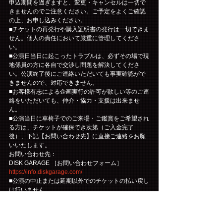
申込期間を過ぎますと、変更・キャンセルは一切で
きませんのでご注意ください。ご予定をよくご確認
の上、お申し込みください。
■チケットの再発行や購入証明書の発行は一切できま
せん。個人の責任において厳重に管理してくださ
い。
■公演日当日に起こったトラブルは、必ずその場で現
地係員の方に各自で交渉し問題を解決してくださ
い。公演終了後にご連絡いただいても事実確認がで
きませんので、対応できません。
■お客様有志による企画実行の許可が欲しい等のご連
絡をいただいても、仲介・協力・支援は出来ませ
ん。
■公演当日に車椅子でのご来場・ご鑑賞をご希望され
る方は、チケットが確保でき次第（ご入金完了
後）、下記【お問い合わせ先】に直接ご連絡をお願
いいたします。
お問い合わせ先：
DISK GARAGE ［お問い合わせフォーム］
https://info.diskgarage.com/
■公演の中止または延期以外でのチケットの払い戻し
は行いません。
■公演中止・延期の場合の旅費・交通費などは保証い
たしかねます。
■出演メンバーは予告なく変更になる場合がございま