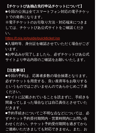
【チケットぴあ独占先行申込チケットについて】
■今回の公演は全てスマートフォン対応の電子チケッ
トでの発券になります。
※電子チケットのお引取り方法・対応端末につきま
しては、チケットぴあ公式サイトをご確認くださ
い。
https://t.pia.jp/guide/quickticket.jsp
■入場時等、身分証を確認させていただく場合がござ
います。
■お申込みが完了しましたら、必ずチケットぴあ公式
サイトより申込内容のご確認をお願いいたします。
【注意事項】
■今回の予約は、応募者多数の場合抽選となります。
必ずチケットを用意する、良い座席等をお取りする
というものではございませんのであらかじめご了承
ください。
■サイトに記載されていることを読まずに、手続きを
間違ってしまった場合などは自己責任とさせていた
だきます。
■予約手続きについてご不明な点などについては、必
ずチケット予約受付期間内・営業時間内にお問い合
わせください。チケット予約受付期間を過ぎてから
ご連絡いただきましても対応できません。また、お