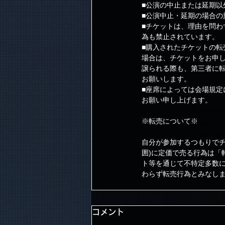
■公演の中止または延期以
■公演中止・延期の場合の
■チケットは、理由を問
為も禁止されています。
■購入されたチケットの転
場合は、チケットをお申
譲られる際も、第三者に転
お願いします。
■座席によっては会場規
お願い申し上げます。
※転売について※
自分が参加するつもりでチ
囲)に定価で売る行為は「
ト等を通じて不特定多数に
わらず転売行為とみなし
コメント