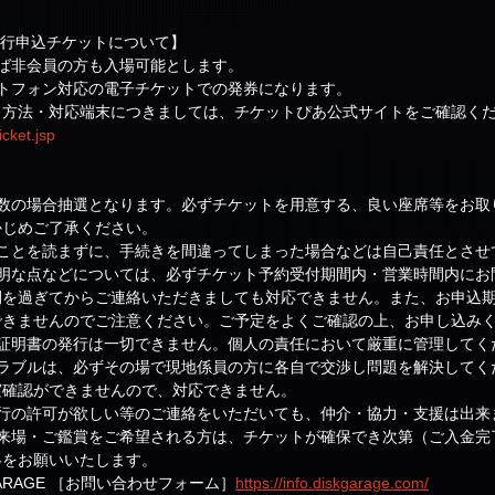
ド先行申込チケットについて】
ば非会員の方も入場可能とします。
トフォン対応の電子チケットでの発券になります。
り方法・対応端末につきましては、チケットぴあ公式サイトをご確認く
icket.jsp
多数の場合抽選となります。必ずチケットを用意する、良い座席等をお取
かじめご了承ください。
ることを読まずに、手続きを間違ってしまった場合などは自己責任とさせ
不明な点などについては、必ずチケット予約受付期間内・営業時間内にお
間を過ぎてからご連絡いただきましても対応できません。また、お申込
できませんのでご注意ください。ご予定をよくご確認の上、お申し込み
入証明書の発行は一切できません。個人の責任において厳重に管理してく
トラブルは、必ずその場で現地係員の方に各自で交渉し問題を解決してく
実確認ができませんので、対応できません。
実行の許可が欲しい等のご連絡をいただいても、仲介・協力・支援は出来
ご来場・ご鑑賞をご希望される方は、チケットが確保でき次第（ご入金完
絡をお願いいたします。
ARAGE ［お問い合わせフォーム］
https://info.diskgarage.com/