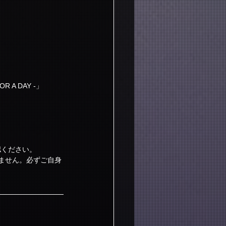
R A DAY -」 
認ください。
きません。必ずご自身