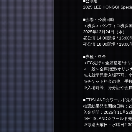
■公演名
2025 LEE HONGGI Specia
■会場・公演日時
＜横浜＞パシフィコ横浜
2025年12月24日（水）
昼公演 14:00開場 / 15:0
夜公演 18:00開場 / 19:0
■券種・料金
＜FC先行＞全席指定/オリ
＜一般＞全席指定/オリジナ
※未就学児童入場不可、
※チケット料金の他、手
※入場時等、身分証や会
■FTISLAND☆ワールド
抽選結果発表開始日時：202
入金期間：2025年11月22
※FTISLAND☆ワール
※毎週火曜日・水曜日2: