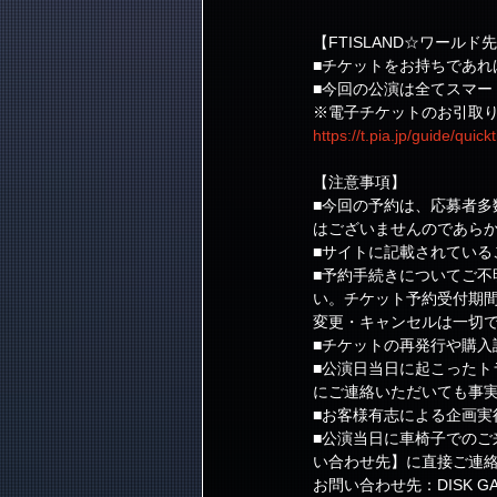
【FTISLAND☆ワール
■チケットをお持ちであれ
■今回の公演は全てスマー
※電子チケットのお引取
https://t.pia.jp/guide/quickt
【注意事項】
■今回の予約は、応募者
はございませんのであら
■サイトに記載されてい
■予約手続きについてご
い。チケット予約受付期
変更・キャンセルは一切
■チケットの再発行や購
■公演日当日に起こった
にご連絡いただいても事
■お客様有志による企画
■公演当日に車椅子での
い合わせ先】に直接ご連
お問い合わせ先：DISK G