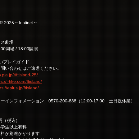
025 ~ Instinct ~
クス劇場
00開場 / 18:00開演
いプレイガイド
お問い合わせはご遠慮ください。
.pia.jp/t/ftisland-25/
ps://l-tike.com/ftisland/
ps://eplus.jp/ftisland/
ンフォメーション　0570-200-888（12:00-17:00　土日祝休業）
0円（税込）
小学生以上有料
数料が別途かかります