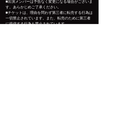
■出演メンバーは予告なく変更になる場合がございま
す。あらかじめご了承ください。
■チケットは、理由を問わず第三者に転売する行為は
一切禁止されています。また、転売のために第三者
に提供する行為も禁止されています。
■購入されたチケットの転売、または転売を試みる行
為(インターネットオークション等への出品を含む)が
発見された場合は、チケットをお申し込みされた会
員の方にファンクラブを退会していただく事となり
ます。友人・知人の方に譲られる際も、第三者に転
売する行為(インターネットオークション等への出品
を含む)はされないように必ずご説明をお願いしま
す。
■座席によっては会場規定により着席でのご観覧をお
願いする場合がございます。あらかじめご了承くだ
さいますようお願い申し上げます。
※転売について※
自分が参加するつもりでチケットを購入したけれど
急用で行けなくなったので、学校の友達など(自分の
知り合いの範囲)に定価で売る行為は「転売」にはな
りません。公演当日に会場周辺で不当な金額で販売
する行為や、インターネット等を通じて不特定多数
に向けて販売する行為(インターネットオークション