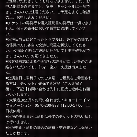
ご連絡いただきましても対応できません。また、お
申込期間を過ぎますと、変更・キャンセルは一切で
きませんのでご注意ください。ご予定をよくご確認
の上、お申し込みください。
■チケットの再発行や購入証明書の発行は一切できま
せん。個人の責任において厳重に管理してくださ
い。
■公演日当日に起こったトラブルは、必ずその場で現
地係員の方に各自で交渉し問題を解決してくださ
い。公演終了後にご連絡いただいても事実確認がで
きませんので、対応できません。
■お客様有志による企画実行の許可が欲しい等のご連
絡をいただいても、仲介・協力・支援は出来ませ
ん。
■公演当日に車椅子でのご来場・ご鑑賞をご希望され
る方は、チケットが確保でき次第（ご入金完了
後）、下記【お問い合わせ先】に直接ご連絡をお願
いいたします。
＜大阪追加公演＞お問い合わせ先：キョードーイン
フォメーション　0570-200-888（12:00-17:00　土
日祝休業）
■公演の中止または延期以外でのチケットの払い戻し
は行いません。
■公演中止・延期の場合の旅費・交通費などは保証い
たしかねます。