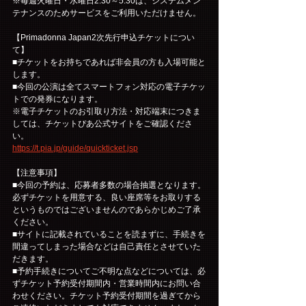
※毎週火曜日・水曜日2:30～5:30は、システムメン
テナンスのためサービスをご利用いただけません。
【Primadonna Japan2次先行申込チケットについ
て】
■チケットをお持ちであれば非会員の方も入場可能と
します。
■今回の公演は全てスマートフォン対応の電子チケッ
トでの発券になります。
※電子チケットのお引取り方法・対応端末につきま
しては、チケットぴあ公式サイトをご確認くださ
い。
https://t.pia.jp/guide/quickticket.jsp
【注意事項】
■今回の予約は、応募者多数の場合抽選となります。
必ずチケットを用意する、良い座席等をお取りする
というものではございませんのであらかじめご了承
ください。
■サイトに記載されていることを読まずに、手続きを
間違ってしまった場合などは自己責任とさせていた
だきます。
■予約手続きについてご不明な点などについては、必
ずチケット予約受付期間内・営業時間内にお問い合
わせください。チケット予約受付期間を過ぎてから