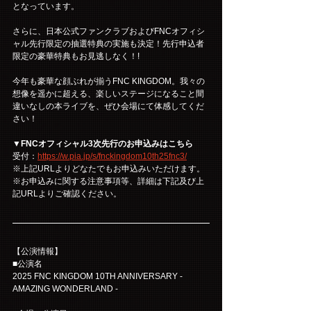
となっています。
さらに、日本公式ファンクラブおよびFNCオフィシ
ャル先行限定の抽選特典の実施も決定！先行申込者
限定の豪華特典もお見逃しなく！!
今年も豪華な顔ぶれが揃うFNC KINGDOM。我々の
想像を遥かに超える、楽しいステージになること間
違いなしの本ライブを、ぜひ会場にて体感してくだ
さい！
▼FNCオフィシャル3次先行のお申込みはこちら
受付：
https://w.pia.jp/s/fnckingdom10th25fnc3/
※上記URLよりどなたでもお申込みいただけます。
※お申込みに関する注意事項等、詳細は下記及び上
記URLよりご確認ください。
【公演情報】
■公演名
2025 FNC KINGDOM 10TH ANNIVERSARY - 
AMAZING WONDERLAND -