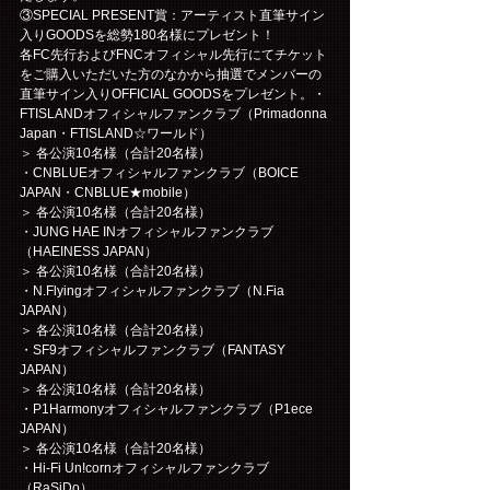
③SPECIAL PRESENT賞：アーティスト直筆サイン
入りGOODSを総勢180名様にプレゼント！
各FC先行およびFNCオフィシャル先行にてチケット
をご購入いただいた方のなかから抽選でメンバーの
直筆サイン入りOFFICIAL GOODSをプレゼント。・
FTISLANDオフィシャルファンクラブ（Primadonna 
Japan・FTISLAND☆ワールド）
＞ 各公演10名様（合計20名様）
・CNBLUEオフィシャルファンクラブ（BOICE 
JAPAN・CNBLUE★mobile）
＞ 各公演10名様（合計20名様）
・JUNG HAE INオフィシャルファンクラブ
（HAEINESS JAPAN）
＞ 各公演10名様（合計20名様）
・N.Flyingオフィシャルファンクラブ（N.Fia 
JAPAN）
＞ 各公演10名様（合計20名様）
・SF9オフィシャルファンクラブ（FANTASY 
JAPAN）
＞ 各公演10名様（合計20名様）
・P1Harmonyオフィシャルファンクラブ（P1ece 
JAPAN）
＞ 各公演10名様（合計20名様）
・Hi-Fi Un!cornオフィシャルファンクラブ
（RaSiDo）