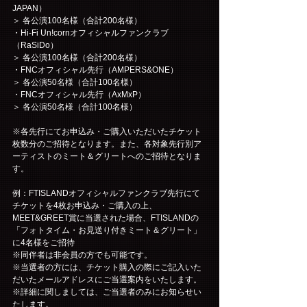
JAPAN）
＞ 各公演100名様（合計200名様）
・Hi-Fi Un!cornオフィシャルファンクラブ
（RaSiDo）
＞ 各公演100名様（合計200名様）
・FNCオフィシャル先行（AMPERS&ONE）
＞ 各公演50名様（合計100名様）
・FNCオフィシャル先行（AxMxP）
＞ 各公演50名様（合計100名様）
※各先行にてお申込み・ご購入いただいたチケット
枚数分のご招待となります。また、各対象先行別ア
ーティストのミート＆グリートへのご招待となりま
す。
例：FTISLANDオフィシャルファンクラブ先行にて
チケットを4枚お申込み・ご購入の上、
MEET&GREET賞に当選された場合、FTISLANDの
「フォトタイム・お見送り付きミート＆グリート」
に4名様をご招待
※同伴者は非会員の方でも可能です。
※当選者の方には、チケット購入の際にご記入いた
だいたメールアドレスにご当選案内をいたします。
※詳細に関しましては、ご当選者のみにお知らせい
たします。