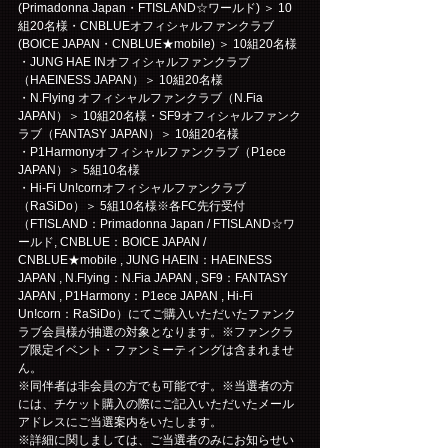
(Primadonna Japan・FTISLAND☆ワールド) ＞ 10
組20名様・CNBLUEオフィシャルファンクラブ
(BOICE JAPAN・CNBLUE★mobile) ＞ 10組20名様
・JUNG HAE INオフィシャルファンクラブ
（HAEINESS JAPAN）＞ 10組20名様
・N.Flying オフィシャルファンクラブ（N.Fia 
JAPAN）＞ 10組20名様・SF9オフィシャルファンク
ラブ（FANTASY JAPAN）＞ 10組20名様
・P1Harmonyオフィシャルファンクラブ（P1ece 
JAPAN）＞ 5組10名様
・Hi-Fi Un!cornオフィシャルファンクラブ
（RaSiDo）＞ 5組10名様※各FC先行受付
（FTISLAND：Primadonna Japan / FTISLAND☆ワ
ールド, CNBLUE：BOICE JAPAN / 
CNBLUE★mobile , JUNG HAEIN：HAEINESS 
JAPAN , N.Flying：N.Fia JAPAN , SF9：FANTASY 
JAPAN , P1Harmony：P1ece JAPAN , Hi-Fi 
Un!corn：RaSiDo）にてご購入いただいたファンク
ラブ会員様が抽選の対象となります。※ファンクラ
ブ限定イベント・ファンミーティングは含まれませ
ん。
※同伴者は非会員の方でも可能です。※当選者の方
には、チケット購入の際にご記入いただいたメール
アドレスにご当選案内をいたします。
※詳細に関しましては、ご当選者のみにお知らせい