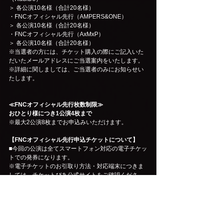
＞ 各公演10名様（合計20名様）
・FNCオフィシャル先行（AMPERS&ONE）
＞ 各公演10名様（合計20名様）
・FNCオフィシャル先行（AxMxP）
＞ 各公演10名様（合計20名様）
※当選者の方には、チケット購入の際にご記入いた
だいたメールアドレスにご当選案内をいたします。
※詳細に関しましては、ご当選者のみにお知らせい
たします。
≪FNCオフィシャル先行枚数制限≫
おひとり様につき1公演4枚まで
※最大2公演8枚までお申込みいただけます。
【FNCオフィシャル先行申込チケットについて】
■今回の公演は全てスマートフォン対応の電子チケッ
トでの発券になります。
※電子チケットのお引取り方法・対応端末につきま
しては、チケットぴあ公式サイトをご確認くださ
い。
https://t.pia.jp/guide/quickticket.jsp
■入場時等、身分証を確認させていただく場合がござ
います。