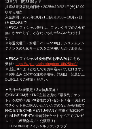
13日(月・祝)23:59まで
抽選結果発表開始日時：2025年10月21日(火)18:00
頃から順次
入金期間：2025年10月21日(火)18:00～10月27日
(月)23:59まで
※FNCオフィシャル先行は、ファンクラブの入会有
無にかかわらず、どなたでもお申込みいただけま
す。
※毎週火曜日・水曜日2:30～5:30は、システムメン
テナンスのためサービスをご利用いただけません。
▼FNCオフィシャル3次先行のお申込みはこちら
受付：
https://w.pia.jp/s/fnckingdom10th25fnc3/
※上記URLよりどなたでもお申込みいただけます。
※お申込みに関する注意事項等、詳細は下記及び上
記URLよりご確認ください。
▼先行申込者限定！3大特典実施！
①KINGDOM賞：FNC主催公演の『最前列チケッ
ト』を総勢60組120名様にプレゼント！各FC先行に
てチケットをご購入いただいた方のなかから抽選で
FNC ENTERTAINMENT JAPAN が主催する2026年
内のLIVE EVENTの最前列チケットをペアでプレゼ
ント。（希望会場／１公演限り）
・FTISLANDオフィシャルファンクラブ