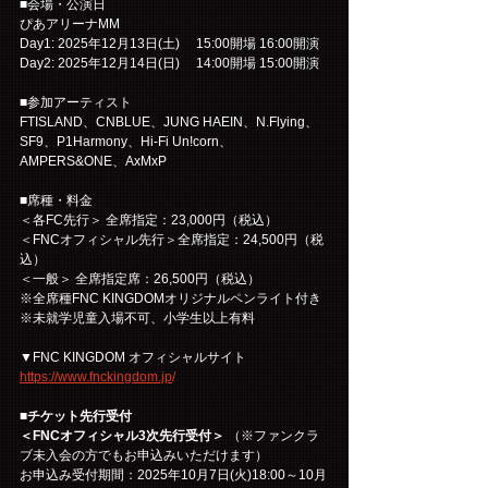
■会場・公演日
ぴあアリーナMM
Day1: 2025年12月13日(土)　 15:00開場 16:00開演
Day2: 2025年12月14日(日)　 14:00開場 15:00開演
■参加アーティスト
FTISLAND、CNBLUE、JUNG HAEIN、N.Flying、
SF9、P1Harmony、Hi-Fi Un!corn、
AMPERS&ONE、AxMxP
■席種・料金
＜各FC先行＞ 全席指定：23,000円（税込）
＜FNCオフィシャル先行＞全席指定：24,500円（税
込）
＜一般＞ 全席指定席：26,500円（税込）
※全席種FNC KINGDOMオリジナルペンライト付き
※未就学児童入場不可、小学生以上有料
▼FNC KINGDOM オフィシャルサイト
https://www.fnckingdom.jp
/
■チケット先行受付
＜FNCオフィシャル3次先行受付＞
 （※ファンクラ
ブ未入会の方でもお申込みいただけます）
お申込み受付期間：2025年10月7日(火)18:00～10月