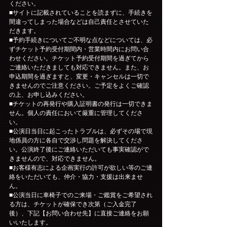
ください。
■サイトに記載されていることを読まずに、手続きを
間違ってしまった場合などは自己責任とさせていた
だきます。
■予約手続きについてご不明な点などについては、必
ずチケット予約受付期間内・営業時間内にお問い合
わせください。チケット予約受付期間を過ぎてから
ご連絡いただきましても対応できません。また、お
申込期間を過ぎますと、変更・キャンセルは一切で
きませんのでご注意ください。ご予定をよくご確認
の上、お申し込みください。
■チケットの再発行や購入証明書の発行は一切できま
せん。個人の責任において厳重に管理してくださ
い。
■公演日当日に起こったトラブルは、必ずその場で現
地係員の方に各自で交渉し問題を解決してくださ
い。公演終了後にご連絡いただいても事実確認がで
きませんので、対応できません。
■お客様有志による企画実行の許可が欲しい等のご連
絡をいただいても、仲介・協力・支援は出来ませ
ん。
■公演当日に車椅子でのご来場・ご鑑賞をご希望され
る方は、チケットが確保でき次第（ご入金完了
後）、下記【お問い合わせ先】に直接ご連絡をお願
いいたします。