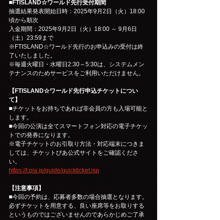
■FTISLAND☆ワールド先行受付期間
抽選結果発表開始日時：2025年9月2日（火）18:00
頃から順次
入金期間：2025年9月2日（火）18:00 ～ 9月6日
（土）23:59まで
※FTISLAND☆ワールド先行のお申込みの受付は終
了いたしました。
※毎週火曜日・水曜日2:30～5:30は、システムメン
テナンスのためサービスをご利用いただけません。
【FTISLAND☆ワールド先行申込チケットについ
て】
■チケットをお持ちであれば非会員の方も入場可能と
します。
■今回の公演は全てスマートフォン対応の電子チケッ
トでの発券になります。
※電子チケットのお引取り方法・対応端末につきま
しては、チケットぴあ公式サイトをご確認くださ
い。
https://t.pia.jp/guide/quickticket.jsp
【注意事項】
■今回の予約は、応募者多数の場合抽選となります。
必ずチケットを用意する、良い座席等をお取りする
というものではございませんのであらかじめご了承