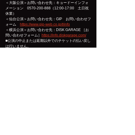
＜大阪公演＞お問い合わせ先：キョードーインフォ
メーション　0570-200-888（12:00-17:00　土日祝
休業）
＜仙台公演＞お問い合わせ先：GIP　お問い合わせフ
ォーム　
https://www.gip-web.co.jp/t/info
＜横浜公演＞お問い合わせ先：DISK GARAGE ［お
問い合わせフォーム］
https://info.diskgarage.com/
■公演の中止または延期以外でのチケットの払い戻し
は行いません。
■公演中止・延期の場合の旅費・交通費などは保証い
たしかねます。
■出演メンバーは予告なく変更になる場合がございま
す。あらかじめご了承ください。
■チケットは、理由を問わず第三者に転売する行為は
一切禁止されています。また、転売のために第三者
に提供する行為も禁止されています。
■購入されたチケットの転売、または転売を試みる行
為(インターネットオークション等への出品を含む)が
発見された場合は、チケットをお申し込みされた会
員の方にファンクラブを退会していただく事となり
ます。友人・知人の方に譲られる際も、第三者に転
売する行為(インターネットオークション等への出品
を含む)はされないように必ずご説明をお願いしま
す。