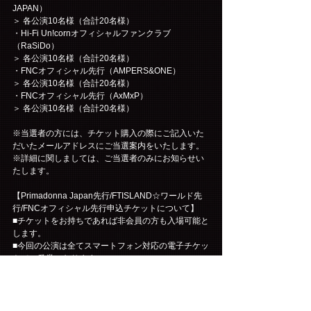
JAPAN）
＞ 各公演10名様（合計20名様）
・Hi-Fi Un!cornオフィシャルファンクラブ
（RaSiDo）
＞ 各公演10名様（合計20名様）
・FNCオフィシャル先行（AMPERS&ONE）
＞ 各公演10名様（合計20名様）
・FNCオフィシャル先行（AxMxP）
＞ 各公演10名様（合計20名様）
※当選者の方には、チケット購入の際にご記入いた
だいたメールアドレスにご当選案内をいたします。
※詳細に関しましては、ご当選者のみにお知らせい
たします。
【Primadonna Japan先行/FTISLAND☆ワールド先
行/FNCオフィシャル先行申込チケットについて】
■チケットをお持ちであれば非会員の方も入場可能と
します。
■今回の公演は全てスマートフォン対応の電子チケッ
トでの発券になります。
※電子チケットのお引取り方法・対応端末につきま
しては、チケットぴあ公式サイトをご確認くださ
い。
https://t.pia.jp/guide/quickticket.jsp