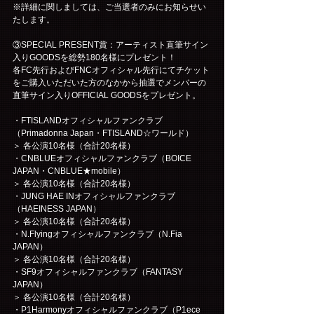
※詳細に関しましては、ご当選者のみにお知らせい
たします。
③SPECIAL PRESENT賞：アーティスト直筆サイン
入りGOODSを総勢180名様にプレゼント！
各FC先行およびFNCオフィシャル先行にてチケット
をご購入いただいた方のなかから抽選でメンバーの
直筆サイン入りOFFICIAL GOODSをプレゼント。
・FTISLANDオフィシャルファンクラブ
（Primadonna Japan・FTISLAND☆ワールド）
＞ 各公演10名様（合計20名様）
・CNBLUEオフィシャルファンクラブ（BOICE 
JAPAN・CNBLUE★mobile）
＞ 各公演10名様（合計20名様）
・JUNG HAE INオフィシャルファンクラブ
（HAEINESS JAPAN）
＞ 各公演10名様（合計20名様）
・N.Flyingオフィシャルファンクラブ（N.Fia 
JAPAN）
＞ 各公演10名様（合計20名様）
・SF9オフィシャルファンクラブ（FANTASY 
JAPAN）
＞ 各公演10名様（合計20名様）
・P1Harmonyオフィシャルファンクラブ（P1ece 