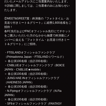
だいたメールアドレスにご当選案内をいたします。
※詳細に関しましては、ご当選者のみにお知らせい
たします。
②MEET&GREET賞：終演後の『フォトタイム・お
見送り付きミート＆グリート』に総勢1,600名様をご
招待！
各FC先行およびFNCオフィシャル先行にてチケット
をご購入いただいた方のなかから抽選で終演後にメ
ンバーに会える「フォトタイム・お見送り付きミー
ト＆グリート」にご招待。
・FTISLANDオフィシャルファンクラブ
（Primadonna Japan・FTISLAND☆ワールド）
＞ 各公演100名様（合計200名様）
・CNBLUEオフィシャルファンクラブ（BOICE 
JAPAN・CNBLUE★mobile）
＞ 各公演100名様（合計200名様）
・JUNG HAE INオフィシャルファンクラブ
（HAEINESS JAPAN）
＞ 各公演100名様（合計200名様）
・N.Flyingオフィシャルファンクラブ（N.Fia 
JAPAN）
＞ 各公演100名様（合計200名様）
・SF9オフィシャルファンクラブ（FANTASY 