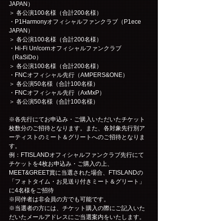
JAPAN）
＞ 各公演100名様（合計200名様）
・P1Harmonyオフィシャルファンクラブ（P1ece 
JAPAN）
＞ 各公演100名様（合計200名様）
・Hi-Fi Un!cornオフィシャルファンクラブ
（RaSiDo）
＞ 各公演100名様（合計200名様）
・FNCオフィシャル先行（AMPERS&ONE）
＞ 各公演50名様（合計100名様）
・FNCオフィシャル先行（AxMxP）
＞ 各公演50名様（合計100名様）
※各先行にてお申込み・ご購入いただいたチケット
枚数分のご招待となります。また、各対象先行別ア
ーティストのミート＆グリートへのご招待となりま
す。
例：FTISLANDオフィシャルファンクラブ先行にて
チケットを4枚お申込み・ご購入の上、
MEET&GREET賞に当選された場合、FTISLANDの
「フォトタイム・お見送り付きミート＆グリート」
に4名様をご招待
※同伴者は非会員の方でも可能です。
※当選者の方には、チケット購入の際にご記入いた
だいたメールアドレスにご当選案内をいたします。