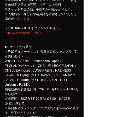
※全席種FNC KINGDOMオリジナルペンライト付き
※未就学児童入場不可、小学生以上有料
※チケット料金の他、手数料が別途かかります。
※入場時等、身分証や会員証を確認させていただく
場合がございます。
【FNC KINGDOM オフィシャルサイト】
https://www.fnckingdom.jp/
■チケット先行受付
＜FNC所属アーティスト 各日本公式ファンクラブ2
次先行受付＞
対象：FTISLAND：Primadonna Japan / 
FTISLAND☆ワールド , CNBLUE：BOICE JAPAN / 
CNBLUE★mobile , JUNG HAEIN：HAEINESS 
JAPAN , N.Flying：N.Fia JAPAN , SF9：FANTASY 
JAPAN , P1Harmony：P1ece JAPAN ,  Hi-Fi 
Un!corn：RaSiDo
抽選結果発表開始日時：2025年8月19日(火)18:00頃
から順次
入金期間：2025年8月19日(火)18:00～8月25日
(月)23:59まで
※各日本公式ファンクラブ2次先行のお申込みの受付
は、終了いたしました。