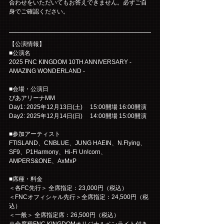
合わせをいただいてもお答えできません。必ずご自
身でご確認ください。
【公演情報】
■公演名
2025 FNC KINGDOM 10TH ANNIVERSARY - 
AMAZING WONDERLAND -
■会場・公演日
ぴあアリーナMM
Day1: 2025年12月13日(土)　 15:00開場 16:00開演
Day2: 2025年12月14日(日)　 14:00開場 15:00開演
■参加アーティスト
FTISLAND、CNBLUE、JUNG HAEIN、N.Flying、
SF9、P1Harmony、Hi-Fi Un!corn、
AMPERS&ONE、AxMxP
■席種・料金
＜各FC先行＞ 全席指定：23,000円（税込）
＜FNCオフィシャル先行＞全席指定：24,500円（税
込）
＜一般＞ 全席指定席：26,500円（税込）