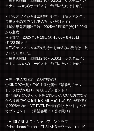
※毎週火曜日・水曜日2:30～5:30は、システムメン
テナンスのためサービスをご利用いただけません。
＜FNCオフィシャル2次先行受付＞ （※ファンクラ
ブ未入会の方でもお申込みいただけます）
抽選結果発表開始日時：2025年8月19日(火)18:00頃
から順次
入金期間：2025年8月19日(火)18:00～8月25日
(月)23:59まで
※FNCオフィシャル2次先行のお申込みの受付は、終
了いたしました。
※毎週火曜日・水曜日2:30～5:30は、システムメン
テナンスのためサービスをご利用いただけません。
▼先行申込者限定！3大特典実施！
①KINGDOM賞：FNC主催公演の『最前列チケッ
ト』を総勢60組120名様にプレゼント！
各FC先行にてチケットをご購入いただいた方のなか
から抽選でFNC ENTERTAINMENT JAPAN が主催す
る2026年内のLIVE EVENTの最前列チケットをペア
でプレゼント。（希望会場／１公演限り）
・FTISLANDオフィシャルファンクラブ
(Primadonna Japan・FTISLAND☆ワールド) ＞ 10