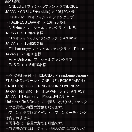
組20名様
・CNBLUEオフィシャルファンクラブ(BOICE 
JAPAN・CNBLUE★mobile) ＞ 10組20名様
・JUNG HAE INオフィシャルファンクラブ
（HAEINESS JAPAN）＞ 10組20名様
・N.Flying オフィシャルファンクラブ（N.Fia 
JAPAN）＞ 10組20名様
・SF9オフィシャルファンクラブ（FANTASY 
JAPAN）＞ 10組20名様
・P1Harmonyオフィシャルファンクラブ（P1ece 
JAPAN）＞ 5組10名様
・Hi-Fi Un!cornオフィシャルファンクラブ
（RaSiDo）＞ 5組10名様
※各FC先行受付（FTISLAND：Primadonna Japan / 
FTISLAND☆ワールド, CNBLUE：BOICE JAPAN / 
CNBLUE★mobile , JUNG HAEIN：HAEINESS 
JAPAN , N.Flying：N.Fia JAPAN , SF9：FANTASY 
JAPAN , P1Harmony：P1ece JAPAN , Hi-Fi 
Un!corn：RaSiDo）にてご購入いただいたファンク
ラブ会員様が抽選の対象となります。
※ファンクラブ限定イベント・ファンミーティング
は含まれません。
※同伴者は非会員の方でも可能です。
※当選者の方には、チケット購入の際にご記入いた