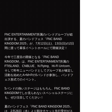
FNC ENTERTAINMENT所属のバンドグループが総
出演する、夏のバンドフェス「FNC BAND 
KINGDOM 2025」が、7月12日(土)、13日(日)の2日
間に渡って幕張イベントホールにて開催決定！
今年で三度目の開催となる「FNC BAND 
KINGDOM」は、FNC ENTERTAINMENT所属の
FTISLAND、CNBLUE、N.Flying、Hi-Fi Un!corn、
そして昨年ニューバンドとしてグループ名が確定し
活動を始めたA×M×Pの5バンドが参加し、バンドフ
ェス形式でのイベント。
5バンドの熱いステージはもちろん、FNC BAND 
KINGDOMでしか見られないスペシャルステージに
も、ぜひ注目してください！
夏のバンドフェス「FNC BAND KINGDOM 2025」
は、2月26日（水）より順次チケット先行受付がス