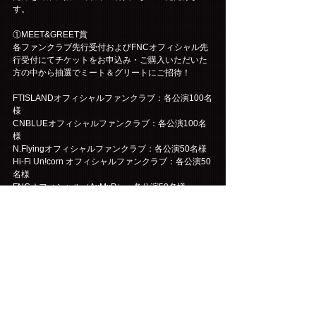
す。
①MEET&GREET賞
各ファンクラブ先行受付およびFNCオフィシャル先
行受付にてチケットをお申込み・ご購入いただいた
方の中から抽選でミート＆グリートにご招待！
FTISLANDオフィシャルファンクラブ：各公演100名
様
CNBLUEオフィシャルファンクラブ：各公演100名
様
N.Flyingオフィシャルファンクラブ：各公演50名様
Hi-Fi Un!corn オフィシャルファンクラブ：各公演50
名様
FNCオフィシャル（AxMxP）：各公演50名様
※当選されたご本人様のみMEET&GREETにご参加
いただけます。(同行者様のご参加はできませんので
あらかじめご了承ください。)
②SPECIAL PRESENT賞
各ファンクラブ先行受付およびFNCオフィシャル先
行受付にてチケットをお申込み・ご購入いただいた
方の中から抽選でメンバーの直筆サイン入り
OFFICIAL GOODSをプレゼント！