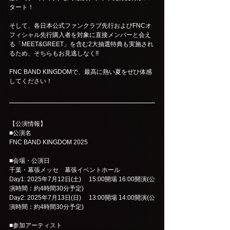
タート！
そして、各日本公式ファンクラブ先行およびFNCオ
フィシャル先行購入者を対象に直接メンバーと会え
る「MEET&GREET」を含む2大抽選特典も実施され
るため、そちらもお見逃しなく!!
FNC BAND KINGDOMで、最高に熱い夏をぜひ体感
してください！
【公演情報】
■公演名
FNC BAND KINGDOM 2025
■会場・公演日
千葉・幕張メッセ　幕張イベントホール
Day1: 2025年7月12日(土)　 15:00開場 16:00開演(公
演時間：約4時間30分予定)
Day2: 2025年7月13日(日)　 13:00開場 14:00開演(公
演時間：約4時間30分予定)
■参加アーティスト