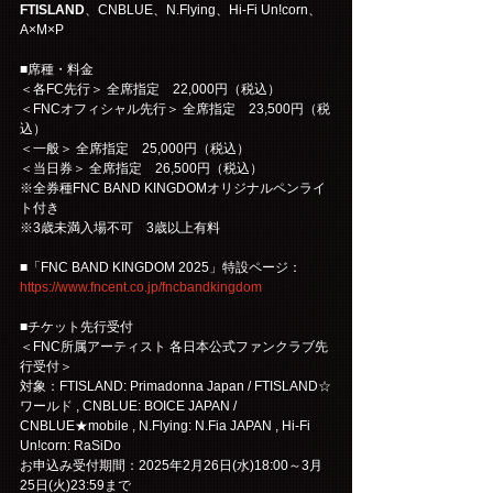
FTISLAND
、CNBLUE、N.Flying、Hi-Fi Un!corn、
A×M×P
■席種・料金
＜各FC先行＞ 全席指定　22,000円（税込）
＜FNCオフィシャル先行＞ 全席指定　23,500円（税
込）
＜一般＞ 全席指定　25,000円（税込）
＜当日券＞ 全席指定　26,500円（税込）
※全券種FNC BAND KINGDOMオリジナルペンライ
ト付き
※3歳未満入場不可　3歳以上有料
■「FNC BAND KINGDOM 2025」特設ページ：
https://www.fncent.co.jp/fncbandkingdom
■チケット先行受付
＜FNC所属アーティスト 各日本公式ファンクラブ先
行受付＞
対象：FTISLAND: Primadonna Japan / FTISLAND☆
ワールド , CNBLUE: BOICE JAPAN / 
CNBLUE★mobile , N.Flying: N.Fia JAPAN , Hi-Fi 
Un!corn: RaSiDo
お申込み受付期間：2025年2月26日(水)18:00～3月
25日(火)23:59まで