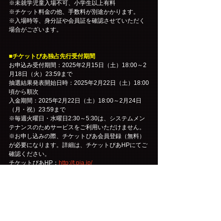
※未就学児童入場不可、小学生以上有料
※チケット料金の他、手数料が別途かかります。
※入場時等、身分証や会員証を確認させていただく
場合がございます。
■チケットぴあ独占先行受付期間
お申込み受付期間：2025年2月15日（土）18:00～2
月18日（火）23:59まで
抽選結果発表開始日時：2025年2月22日（土）18:00
頃から順次
入金期間：2025年2月22日（土）18:00～2月24日
（月・祝）23:59まで
※毎週火曜日・水曜日2:30～5:30は、システムメン
テナンスのためサービスをご利用いただけません。
※お申し込みの際、チケットぴあ会員登録（無料）
が必要になります。詳細は、チケットぴあHPにてご
確認ください。
チケットぴあHP：
http://t.pia.jp/
※お申し込みは先着順ではなく、申込期間終了後に
抽選となります。焦らずゆっくりと、内容にお間違
えのないようお申し込みください。
▼チケットぴあ独占先行のお申し込みはこちら