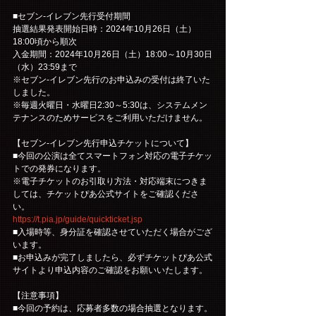
■セブン-イレブン先行受付期間
抽選結果発表開始日時：2024年10月26日（土）
18:00頃から順次
入金期間：2024年10月26日（土）18:00～10月30日
（水）23:59まで
※セブン-イレブン先行のお申込みの受付は終了いた
しました。
※毎週火曜日・水曜日2:30～5:30は、システムメン
テナンスのためサービスをご利用いただけません。
【セブン-イレブン先行申込チケットについて】
■今回の公演は全てスマートフォン対応の電子チケッ
トでの発券になります。
※電子チケットのお引取り方法・対応端末につきま
しては、チケットぴあ公式サイトをご確認くださ
い。
https://t.pia.jp/guide/quickticket.jsp
■入場時等、身分証を確認させていただく場合がござ
います。
■お申込みが完了しましたら、必ずチケットぴあ公式
サイトより申込内容のご確認をお願いいたします。
【注意事項】
■今回の予約は、応募者多数の場合抽選となります。