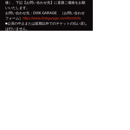
後）、下記【お問い合わせ先】に直接ご連絡をお願
いいたします。
お問い合わせ先：DISK GARAGE　［お問い合わせ
フォーム］
https://www.diskgarage.com/form/info
■公演の中止または延期以外でのチケットの払い戻し
は行いません。
■公演中止・延期の場合の旅費・交通費などは保証い
たしかねます。
■チケットは、理由を問わず第三者に転売する行為は
一切禁止されています。また、転売のために第三者
に提供する行為も禁止されています。
■購入されたチケットの転売、または転売を試みる行
為(インターネットオークション等への出品を含む)が
発見された場合は、チケットをお申し込みされた会
員の方にファンクラブを退会していただく事となり
ます。友人・知人の方に譲られる際も、第三者に転
売する行為(インターネットオークション等への出品
を含む)はされないように必ずご説明をお願いしま
す。
※転売について※
自分が参加するつもりでチケットを購入したけれど
急用で行けなくなったので、学校の友達など(自分の
知り合いの範囲)に定価で売る行為は「転売」にはな