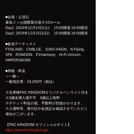
■会場・公演日
幕張メッセ国際展示場 9-10ホール
Day1: 2024年12月14日(土)　 15:00開場 16:00開演
Day2: 2024年12月15日(日)　 15:00開場 16:00開演
■参加アーティスト
FTISLAND、CNBLUE、JUNG HAEIN、N.Flying、
SF9、ROWOON、P1Harmony、Hi-Fi Un!corn、
AMPERS&ONE
■席種・料金
＜一般＞
一般指定席：19,250円（税込）
※全席種FNC KINGDOMオリジナルペンライト付き
※3歳未満入場不可　3歳以上有料
※チケット料金の他、手数料が別途かかります。
※入場時等、身分証や会員証を確認させていただく
場合がございます。
【FNC KINGDOM オフィシャルサイト】
https://www.fnckingdom.jp/