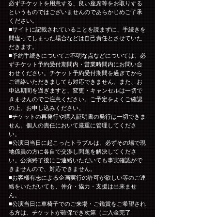
必ずチケットを用意する、良い座席等をお取りする
というものではございませんのであらかじめご了承
ください。
■サイトに記載されていることを読まずに、手続きを
間違ってしまった場合などは自己責任とさせていた
だきます。
■予約手続きについてご不明な点などについては、必
ずチケット予約受付期間内・営業時間内にお問い合
わせください。チケット予約受付期間を過ぎてから
ご連絡いただきましても対応できません。また、お
申込期間を過ぎますと、変更・キャンセルは一切で
きませんのでご注意ください。ご予定をよくご確認
の上、お申し込みください。
■チケットの再発行や購入証明書の発行は一切できま
せん。個人の責任において厳重に管理してくださ
い。
■公演日当日に起こったトラブルは、必ずその場で現
地係員の方に各自で交渉し問題を解決してくださ
い。公演終了後にご連絡いただいても事実確認がで
きませんので、対応できません。
■お客様有志による企画実行の許可が欲しい等のご連
絡をいただいても、仲介・協力・支援は出来ませ
ん。
■公演当日に車椅子でのご来場・ご鑑賞をご希望され
る方は、チケットが確保でき次第（ご入金完了