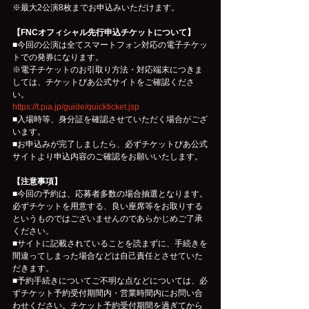
※最大2公演8枚までお申込みいただけます。
【FNCオフィシャル先行申込チケットについて】
■今回の公演は全てスマートフォン対応の電子チケッ
トでの発券になります。
※電子チケットのお引取り方法・対応端末につきま
しては、チケットぴあ公式サイトをご確認くださ
い。
https://t.pia.jp/guide/quickticket.jsp
■入場時等、身分証を確認させていただく場合がござ
います。
■お申込みが完了しましたら、必ずチケットぴあ公式
サイトより申込内容のご確認をお願いいたします。
【注意事項】
■今回の予約は、応募者多数の場合抽選となります。
必ずチケットを用意する、良い座席等をお取りする
というものではございませんのであらかじめご了承
ください。
■サイトに記載されていることを読まずに、手続きを
間違ってしまった場合などは自己責任とさせていた
だきます。
■予約手続きについてご不明な点などについては、必
ずチケット予約受付期間内・営業時間内にお問い合
わせください。チケット予約受付期間を過ぎてから