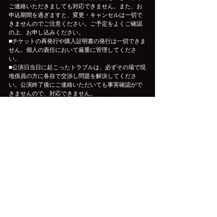
ご連絡いただきましても対応できません。また、お
申込期間を過ぎますと、変更・キャンセルは一切で
きませんのでご注意ください。ご予定をよくご確認
の上、お申し込みください。
■チケットの再発行や購入証明書の発行は一切できま
せん。個人の責任において厳重に管理してくださ
い。
■公演日当日に起こったトラブルは、必ずその場で現
地係員の方に各自で交渉し問題を解決してくださ
い。公演終了後にご連絡いただいても事実確認がで
きませんので、対応できません。
■お客様有志による企画実行の許可が欲しい等のご連
絡をいただいても、仲介・協力・支援は出来ませ
ん。
■公演当日に車椅子でのご来場・ご鑑賞をご希望され
る方は、チケットが確保でき次第（ご入金完了
後）、下記【お問い合わせ先】に直接ご連絡をお願
いいたします。
お問い合わせ先：DISK GARAGE　［お問い合わせ
フォーム］
https://www.diskgarage.com/form/info
■公演の中止または延期以外でのチケットの払い戻し
は行いません。
■公演中止・延期の場合の旅費・交通費などは保証い
たしかねます。
■チケットは、理由を問わず第三者に転売する行為は