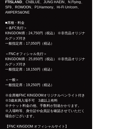
FTISLAND
、CNBLUE、JUNG HAEIN、N.Flying、
SF9、ROWOON、P1Harmony、Hi-Fi Un!corn、
AMPERS&ONE
■席種・料金
＜各FC先行＞
KINGDOM席：24,750円（税込） ※非売品オリジナ
ルグッズ付き
一般指定席：17,050円（税込）
＜FNCオフィシャル先行＞
KINGDOM席：25,850円（税込） ※非売品オリジナ
ルグッズ付き
一般指定席：18,150円（税込）
＜一般＞
一般指定席：19,250円（税込）
※全席種FNC KINGDOMオリジナルペンライト付き
※3歳未満入場不可　3歳以上有料
※チケット料金の他、手数料が別途かかります。
※入場時等、身分証や会員証を確認させていただく
場合がございます。
【FNC KINGDOM オフィシャルサイト】