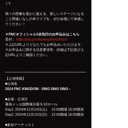
く!!
我々の想像を遥かに超える、楽しいステージになる
こと間違いなしの本ライブを、ぜひ会場にて体感し
てください！
▼FNCオフィシャル3次先行のお申込みはこちら
受付： 
https://pia.jp/v/fnckingdom24hp3/
※上記URLよりどなたでもお申込みいただけます。
※お申込みに関する注意事項等、詳細は下記及び上
記URLよりご確認ください。
【公演情報】
■公演名
2024 FNC KINGDOM - SING SING SING –
■会場・公演日
幕張メッセ国際展示場 9-10ホール
Day1: 2024年12月14日(土)　 15:00開場 16:00開演
Day2: 2024年12月15日(日)　 15:00開場 16:00開演
■参加アーティスト