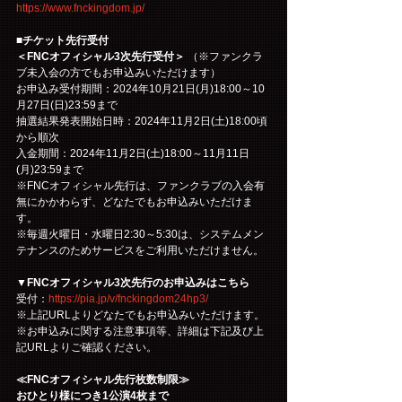
https://www.fnckingdom.jp/
■チケット先行受付
＜FNCオフィシャル3次先行受付＞
 （※ファンクラ
ブ未入会の方でもお申込みいただけます）
お申込み受付期間：2024年10月21日(月)18:00～10
月27日(日)23:59まで
抽選結果発表開始日時：2024年11月2日(土)18:00頃
から順次
入金期間：2024年11月2日(土)18:00～11月11日
(月)23:59まで
※FNCオフィシャル先行は、ファンクラブの入会有
無にかかわらず、どなたでもお申込みいただけま
す。
※毎週火曜日・水曜日2:30～5:30は、システムメン
テナンスのためサービスをご利用いただけません。
▼FNCオフィシャル3次先行のお申込みはこちら
受付：
https://pia.jp/v/fnckingdom24hp3/
※上記URLよりどなたでもお申込みいただけます。
※お申込みに関する注意事項等、詳細は下記及び上
記URLよりご確認ください。
≪FNCオフィシャル先行枚数制限≫
おひとり様につき1公演4枚まで