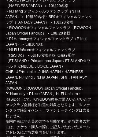
・JUNG HAEINオフィシャルファンクラブ
（HAEINESS JAPAN）＞ 10組20名様
・N.Flying オフィシャルファンクラブ（N.Fia 
JAPAN）＞ 10組20名様・SF9オフィシャルファンク
ラブ（FANTASY JAPAN）＞ 10組20名様
・ROWOONオフィシャルファンクラブ（ROWOON 
Japan Official Fanclub）＞ 10組20名様
・P1Harmonyオフィシャルファンクラブ（P1ece 
JAPAN）＞ 5組10名様
・Hi-Fi Un!cornオフィシャルファンクラブ
（RaSiDo）＞ 5組10名様※各FC先行受付
（FTISLAND：Primadonna Japan / FTISLAND☆ワ
ールド, CNBLUE：BOICE JAPAN / 
CNBLUE★mobile , JUNG HAEIN：HAEINESS 
JAPAN, N.Flying：N.Fia JAPAN , SF9：FANTASY 
JAPAN
ROWOON：ROWOON Japan Official Fanclub , 
P1Harmony：P1ece JAPAN ,  Hi-Fi Un!corn：
RaSiDo）にて、KINGDOM席をご購入いただいたフ
ァンクラブ会員様が抽選の対象となります。※ファ
ンクラブ限定イベント・ファンミーティングは含ま
れません。
※同伴者は非会員の方でも可能です。※当選者の方
には、チケット購入の際にご記入いただいたメール
アドレスにご当選案内をいたします。