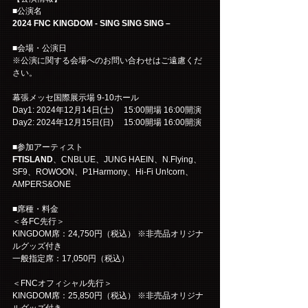
■公演名
2024 FNC KINGDOM - SING SING SING –
■会場・公演日
※公演に関する会場へのお問い合わせはご遠慮くだ
さい。
幕張メッセ国際展示場 9-10ホール
Day1: 2024年12月14日(土)　 15:00開場 16:00開演
Day2: 2024年12月15日(日)　 15:00開場 16:00開演
■参加アーティスト
FTISLAND
、CNBLUE、JUNG HAEIN、N.Flying、
SF9、ROWOON、P1Harmony、Hi-Fi Un!corn、
AMPERS&ONE
■席種・料金
＜各FC先行＞
KINGDOM席：24,750円（税込） ※非売品オリジナ
ルグッズ付き
一般指定席：17,050円（税込）
＜FNCオフィシャル先行＞
KINGDOM席：25,850円（税込） ※非売品オリジナ
ルグッズ付き