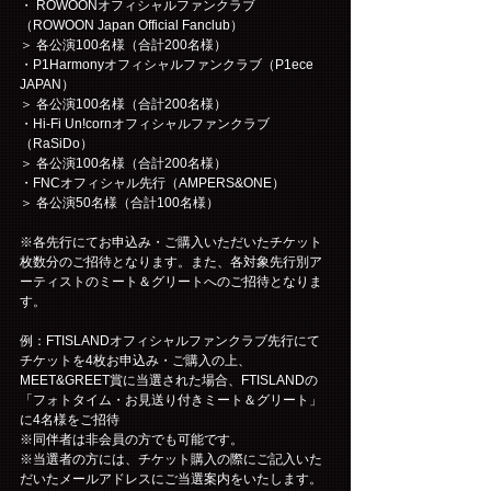
・ ROWOONオフィシャルファンクラブ
（ROWOON Japan Official Fanclub）
＞ 各公演100名様（合計200名様）
・P1Harmonyオフィシャルファンクラブ（P1ece 
JAPAN）
＞ 各公演100名様（合計200名様）
・Hi-Fi Un!cornオフィシャルファンクラブ
（RaSiDo）
＞ 各公演100名様（合計200名様）
・FNCオフィシャル先行（AMPERS&ONE）
＞ 各公演50名様（合計100名様）
※各先行にてお申込み・ご購入いただいたチケット
枚数分のご招待となります。また、各対象先行別ア
ーティストのミート＆グリートへのご招待となりま
す。
例：FTISLANDオフィシャルファンクラブ先行にて
チケットを4枚お申込み・ご購入の上、
MEET&GREET賞に当選された場合、FTISLANDの
「フォトタイム・お見送り付きミート＆グリート」
に4名様をご招待
※同伴者は非会員の方でも可能です。
※当選者の方には、チケット購入の際にご記入いた
だいたメールアドレスにご当選案内をいたします。