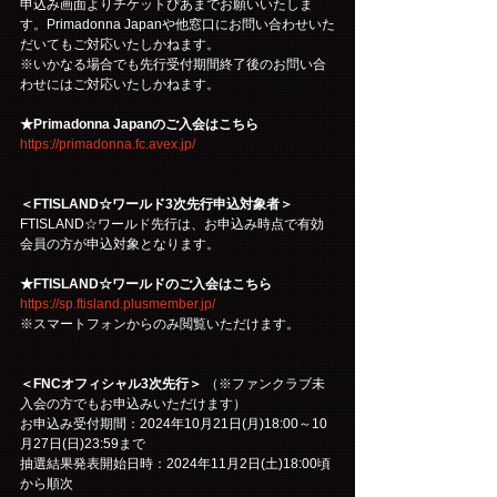
申込み画面よりチケットぴあまでお願いいたしま
す。Primadonna Japanや他窓口にお問い合わせいた
だいてもご対応いたしかねます。
※いかなる場合でも先行受付期間終了後のお問い合
わせにはご対応いたしかねます。
★Primadonna Japanのご入会はこちら
https://primadonna.fc.avex.jp/
＜FTISLAND☆ワールド3次先行申込対象者＞
FTISLAND☆ワールド先行は、お申込み時点で有効
会員の方が申込対象となります。
★FTISLAND☆ワールドのご入会はこちら
https://sp.ftisland.plusmember.jp/
※スマートフォンからのみ閲覧いただけます。
＜FNCオフィシャル3次先行＞
 （※ファンクラブ未
入会の方でもお申込みいただけます）
お申込み受付期間：2024年10月21日(月)18:00～10
月27日(日)23:59まで
抽選結果発表開始日時：2024年11月2日(土)18:00頃
から順次