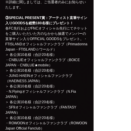
※詳細に関しましては、ご当選者のみにお知らせい
たします。
③SPECIAL PRESENT賞：アーティスト直筆サイン
入りGOODSを総勢180名様にプレゼント！
各FC先行およびFNCオフィシャル先行にてチケット
をご購入いただいた方のなかから抽選でメンバーの
直筆サイン入りOFFICIAL GOODSをプレゼント。・
FTISLANDオフィシャルファンクラブ（Primadonna 
Japan・FTISLAND☆ワールド）
＞ 各公演10名様（合計20名様）
・CNBLUEオフィシャルファンクラブ（BOICE 
JAPAN・CNBLUE★mobile）
＞ 各公演10名様（合計20名様）
・JUNG HAEINオフィシャルファンクラブ
（HAEINESS JAPAN）
＞ 各公演10名様（合計20名様）
・N.Flyingオフィシャルファンクラブ（N.Fia 
JAPAN）
＞ 各公演10名様（合計20名様）
・SF9オフィシャルファンクラブ（FANTASY 
JAPAN）
＞ 各公演10名様（合計20名様）
・ROWOONオフィシャルファンクラブ（ROWOON 
Japan Official Fanclub）