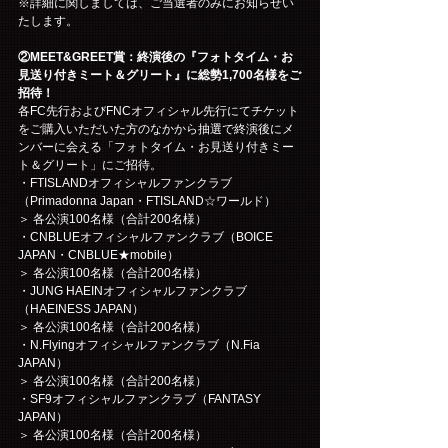
※詳細に関しましては、ご当選者のみにお知らせい
たします。
②MEET&GREET賞：終演後の『フォトタイム・お
見送り付きミート＆グリート』に総勢1,700名様をご
招待！
各FC先行およびFNCオフィシャル先行にてチケット
をご購入いただいた方のなかから抽選で終演後にメ
ンバーに会える「フォトタイム・お見送り付きミー
ト＆グリート」にご招待。
・FTISLANDオフィシャルファンクラブ
（Primadonna Japan・FTISLAND☆ワールド）
＞ 各公演100名様（合計200名様）
・CNBLUEオフィシャルファンクラブ（BOICE 
JAPAN・CNBLUE★mobile）
＞ 各公演100名様（合計200名様）
・JUNG HAEINオフィシャルファンクラブ
（HAEINESS JAPAN）
＞ 各公演100名様（合計200名様）
・N.Flyingオフィシャルファンクラブ（N.Fia 
JAPAN）
＞ 各公演100名様（合計200名様）
・SF9オフィシャルファンクラブ（FANTASY 
JAPAN）
＞ 各公演100名様（合計200名様）