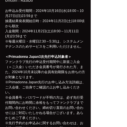
Un!corn：RaSiDo
お申込み受付期間：2024年10月16日(水)18:00～10
月27日(日)23:59まで
抽選結果発表開始日時：2024年11月2日(土)18:00頃
から順次
入金期間：2024年11月2日(土)18:00～11月11日
(月)23:59まで
※毎週火曜日・水曜日2:30～5:30は、システムメン
テナンスのためサービスをご利用いただけません。
＜Primadonna Japan3次先行申込対象者＞
ファンクラブ先行の申込受付期間中に新規ご入会
（＝ご入金）いただき会員番号が発行された方、ま
た、2024年10月末以降の会員有効期限をお持ちの方
が対象となります。
※Primadonna Japan先行のお申し込み方法詳細は、
ご入会後、ご自身でご確認の上お申し込みくださ
い。
※会員番号・パスワードが不明の方は、必ず先行受
付期間内にお時間に余裕をもってファンクラブまで
お問い合わせください。締め切り直前のお問い合わ
せにはご対応いたしかねる場合がございます。あら
かじめご了承ください。
※先行予約のお申込みに関するお問い合わせは、お