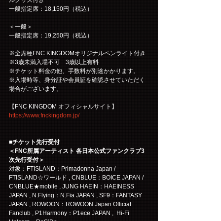
一般指定席：18,150円（税込）
＜一般＞
一般指定席：19,250円（税込）
※全席種FNC KINGDOMオリジナルペンライト付き
※3歳未満入場不可　3歳以上有料
※チケット料金の他、手数料が別途かかります。
※入場時等、身分証や会員証を確認させていただく
場合がございます。
【FNC KINGDOM オフィシャルサイト】
https://www.fnckingdom.jp/
■チケット先行受付
＜FNC所属アーティスト 各日本公式ファンクラブ3
次先行受付＞
対象：FTISLAND：Primadonna Japan / 
FTISLAND☆ワールド , CNBLUE：BOICE JAPAN / 
CNBLUE★mobile , JUNG HAEIN：HAEINESS 
JAPAN , N.Flying：N.Fia JAPAN , SF9：FANTASY 
JAPAN , ROWOON：ROWOON Japan Official 
Fanclub , P1Harmony：P1ece JAPAN ,  Hi-Fi 