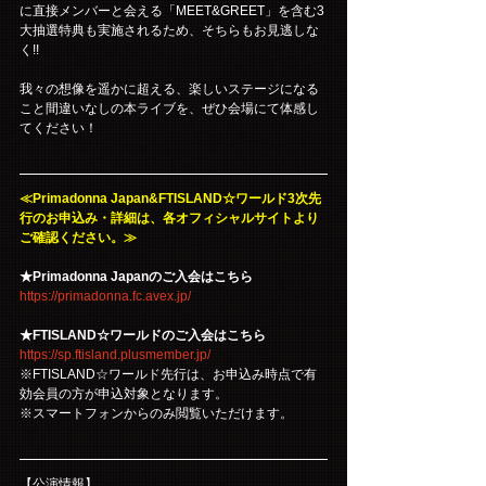
に直接メンバーと会える「MEET&GREET」を含む3
大抽選特典も実施されるため、そちらもお見逃しな
く!!
我々の想像を遥かに超える、楽しいステージになる
こと間違いなしの本ライブを、ぜひ会場にて体感し
てください！
≪Primadonna Japan&FTISLAND☆ワールド3次先
行のお申込み・詳細は、各オフィシャルサイトより
ご確認ください。≫
★Primadonna Japanのご入会はこちら
https://primadonna.fc.avex.jp/
★FTISLAND☆ワールドのご入会はこちら
https://sp.ftisland.plusmember.jp/
※FTISLAND☆ワールド先行は、お申込み時点で有
効会員の方が申込対象となります。
※スマートフォンからのみ閲覧いただけます。
【公演情報】