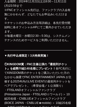
入金期間：2024年11月2日(土)18:00～11月11日
(月)23:59まで
※FNCオフィシャル先行は、ファンクラブの入会有
無にかかわらず、どなたでもお申込みいただけま
す。
※チケットのお申込み方法等詳細は、各先行受付開
始時に各オフィシャルHPにてご案内させていただき
ます。
※毎週火曜日・水曜日2:30～5:30は、システムメン
テナンスのためサービスをご利用いただけません。
▼先行申込者限定！3大特典実施！
①KINGDOM賞：FNC主催公演の『最前列チケッ
ト』を総勢70組140名様にプレゼント！
各FC先行に
てKINGDOM席のチケットをご購入いただいた方の
なかから抽選でFNC ENTERTAINMENT JAPAN が主
催する2025年内のLIVE EVENTの最前列チケットを
ペアでプレゼント。（希望会場／１公演限り）
・FTISLANDオフィシャルファンクラブ
(Primadonna Japan・FTISLAND☆ワールド) ＞ 10
組20名様・CNBLUEオフィシャルファンクラブ
(BOICE JAPAN・CNBLUE★mobile) ＞ 10組20名様