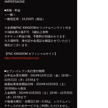
AMPERS&ONE
■席種・料金
＜一般＞
一般指定席：19,250円（税込）
※全席種FNC KINGDOMオリジナルペンライト付き
※3歳未満入場不可　3歳以上有料
※チケット料金の他、手数料が別途かかります。
※入場時等、身分証や会員証を確認させていただく
場合がございます。
【FNC KINGDOM オフィシャルサイト】
https://www.fnckingdom.jp/
■セブン-イレブン先行受付期間
お申込み受付期間：2024年10月11日（金）18:00～
10月21日（月）23:59まで
抽選結果発表開始日時：2024年10月26日（土）
18:00頃から順次
入金期間：2024年10月26日（土）18:00～10月30日
（水）23:59まで
※毎週火曜日・水曜日2:30～5:30は、システムメン
テナンスのためサービスをご利用いただけません。