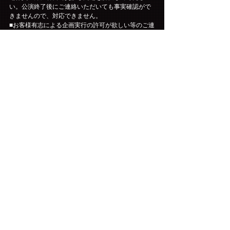
い。公演終了後にご連絡いただいても事実確認がで
きませんので、対応できません。
■お客様有志による企画実行の許可が欲しい等のご連
絡をいただいても、仲介・協力・支援は出来ませ
ん。
■公演当日に車椅子でのご来場・ご鑑賞をご希望され
る方は、チケットが確保でき次第（ご入金完了
後）、下記【お問い合わせ先】に直接ご連絡をお願
いいたします。
お問い合わせ先：DISK GARAGE　［お問い合わせ
フォーム］
https://www.diskgarage.com/form/info
■公演の中止または延期以外でのチケットの払い戻し
は行いません。
■公演中止・延期の場合の旅費・交通費などは保証い
たしかねます。
■チケットは、理由を問わず第三者に転売する行為は
一切禁止されています。また、転売のために第三者
に提供する行為も禁止されています。
■購入されたチケットの転売、または転売を試みる行
為(インターネットオークション等への出品を含む)が
発見された場合は、チケットをお申し込みされた会
員の方にファンクラブを退会していただく事となり
ます。友人・知人の方に譲られる際も、第三者に転
売する行為(インターネットオークション等への出品
を含む)はされないように必ずご説明をお願いしま