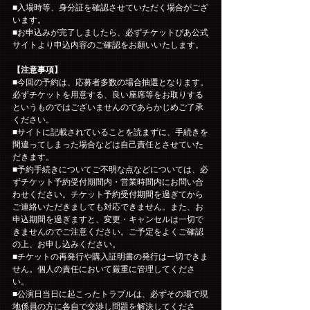
■入場時等、身分証を確認させていただく場合がござ
います。
■お申込みが完了しましたら、必ずチケットぴあ公式
サイトより申込内容のご確認をお願いいたします。
【注意事項】
■今回の予約は、応募者多数の場合抽選となります。
必ずチケットを用意する、良い座席等をお取りする
というものではございませんのであらかじめご了承
ください。
■サイトに記載されていることを読まずに、手続きを
間違ってしまった場合などは自己責任とさせていた
だきます。
■予約手続きについてご不明な点などについては、必
ずチケット予約受付期間内・営業時間内にお問い合
わせください。チケット予約受付期間を過ぎてから
ご連絡いただきましても対応できません。また、お
申込期間を過ぎますと、変更・キャンセルは一切で
きませんのでご注意ください。ご予定をよくご確認
の上、お申し込みください。
■チケットの再発行や購入証明書の発行は一切できま
せん。個人の責任において厳重に管理してくださ
い。
■公演日当日に起こったトラブルは、必ずその場で現
地係員の方に各自で交渉し問題を解決してくださ