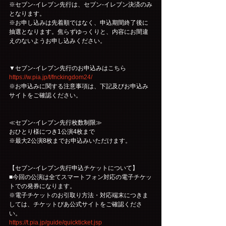
※セブン-イレブン先行は、セブン-イレブン決済のみ
となります。
※お申し込みは先着順ではなく、申込期間終了後に
抽選となります。焦らずゆっくりと、内容にお間違
えのないようお申し込みください。
▼セブン-イレブン先行のお申込みはこちら
https://w.pia.jp/t/fnckingdom24/
※お申込みに関する注意事項は、下記及びお申込み
サイトをご確認ください。
≪セブン-イレブン先行枚数制限≫
おひとり様につき1公演4枚まで
※最大2公演8枚までお申込みいただけます。
【セブン-イレブン先行申込チケットについて】
■今回の公演は全てスマートフォン対応の電子チケッ
トでの発券になります。
※電子チケットのお引取り方法・対応端末につきま
しては、チケットぴあ公式サイトをご確認くださ
い。
https://t.pia.jp/guide/quickticket.jsp