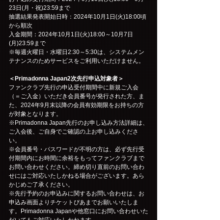
23日(月・祝)23:59まで
抽選結果発表開始日時：2024年10月1日(火)18:00頃
から順次
入金期間：2024年10月1日(火)18:00～10月7日
(月)23:59まで
※毎週火曜日・水曜日2:30～5:30は、システムメン
テナンスのためサービスをご利用いただけません。
＜Primadonna Japan2次先行申込対象者＞
ファンクラブ先行の申込受付期間中に新規ご入会
（＝ご入金）いただき会員番号が発行された方、ま
た、2024年9月末以降の会員有効期限をお持ちの方
が対象となります。
※Primadonna Japan先行のお申し込み方法詳細は、
ご入会後、ご自身でご確認の上お申し込みくださ
い。
※会員番号・パスワードが不明の方は、必ず先行受
付期間内にお時間に余裕をもってファンクラブまで
お問い合わせください。締め切り直前のお問い合わ
せにはご対応いたしかねる場合がございます。あら
かじめご了承ください。
※先行予約のお申込みに関するお問い合わせは、お
申込み画面よりチケットぴあまでお願いいたしま
す。Primadonna Japanや他窓口にお問い合わせいた
だいてもご対応いたしかねます。