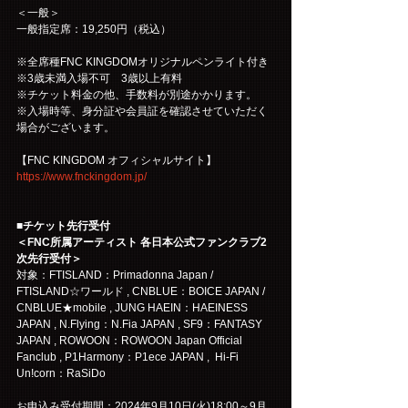
＜一般＞
一般指定席：19,250円（税込）
※全席種FNC KINGDOMオリジナルペンライト付き
※3歳未満入場不可　3歳以上有料
※チケット料金の他、手数料が別途かかります。
※入場時等、身分証や会員証を確認させていただく
場合がございます。
【FNC KINGDOM オフィシャルサイト】
https://www.fnckingdom.jp/
■チケット先行受付
＜FNC所属アーティスト 各日本公式ファンクラブ2
次先行受付＞
対象：FTISLAND：Primadonna Japan / 
FTISLAND☆ワールド , CNBLUE：BOICE JAPAN / 
CNBLUE★mobile , JUNG HAEIN：HAEINESS 
JAPAN , N.Flying：N.Fia JAPAN , SF9：FANTASY 
JAPAN , ROWOON：ROWOON Japan Official 
Fanclub , P1Harmony：P1ece JAPAN ,  Hi-Fi 
Un!corn：RaSiDo
お申込み受付期間：2024年9月10日(火)18:00～9月