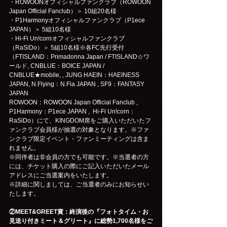
・ROWOONオフィシャルファンクラブ（ROWOON 
Japan Official Fanclub）＞ 10組20名様
・P1Harmonyオフィシャルファンクラブ（P1ece 
JAPAN）＞ 5組10名様
・Hi-Fi Un!cornオフィシャルファンクラブ
（RaSiDo）＞ 5組10名様※各FC先行受付
（FTISLAND：Primadonna Japan / FTISLAND☆ワ
ールド, CNBLUE：BOICE JAPAN / 
CNBLUE★mobile, , JUNG HAEIN：HAEINESS 
JAPAN, N.Flying：N.Fia JAPAN , SF9：FANTASY 
JAPAN
ROWOON：ROWOON Japan Official Fanclub , 
P1Harmony：P1ece JAPAN ,  Hi-Fi Un!corn：
RaSiDo）にて、KINGDOM席をご購入いただいたフ
ァンクラブ会員様が抽選の対象となります。※ファ
ンクラブ限定イベント・ファンミーティングは含ま
れません。
※同伴者は非会員の方でも可能です。※当選者の方
には、チケット購入の際にご記入いただいたメール
アドレスにご当選案内をいたします。
※詳細に関しましては、ご当選者のみにお知らせい
たします。
②MEET&GREET賞：終演後の『フォトタイム・お
見送り付きミート＆グリート』に総勢1,700名様をご