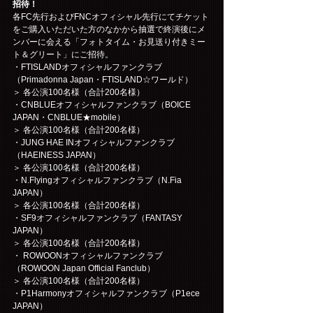
招待！
各FC先行およびFNCオフィシャル先行にてチケット
をご購入いただいた方のなかから抽選で終演後にメ
ンバーに会える「フォトタイム・お見送り付きミー
ト＆グリート」にご招待。
・FTISLANDオフィシャルファンクラブ
（Primadonna Japan・FTISLAND☆ワールド）
＞ 各公演100名様（合計200名様）
・CNBLUEオフィシャルファンクラブ（BOICE 
JAPAN・CNBLUE★mobile）
＞ 各公演100名様（合計200名様）
・JUNG HAE INオフィシャルファンクラブ
（HAEINESS JAPAN）
＞ 各公演100名様（合計200名様）
・N.Flyingオフィシャルファンクラブ（N.Fia 
JAPAN）
＞ 各公演100名様（合計200名様）
・SF9オフィシャルファンクラブ（FANTASY 
JAPAN）
＞ 各公演100名様（合計200名様）
・ ROWOONオフィシャルファンクラブ
（ROWOON Japan Official Fanclub）
＞ 各公演100名様（合計200名様）
・P1Harmonyオフィシャルファンクラブ（P1ece 
JAPAN）