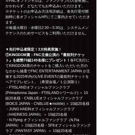
※FNCオフィシャルは、ファンクラブの入会有無に
かかわらず、どなたでもお申込みいただけます。
※チケットのお申込み方法等詳細は、各先行受付開
始時に各オフィシャルHPにてご案内させていただき
ます。
※毎週火曜日・水曜日2:30～5:30は、システムメン
テナンスのためサービスをご利用いただけません。
▼先行申込者限定！3大特典実施！
①KINGDOM賞：FNC主催公演の『最前列チケッ
ト』を総勢70組140名様にプレゼント！
各FC先行に
てKINGDOM席のチケットをご購入いただいた方の
なかから抽選でFNC ENTERTAINMENT JAPAN が主
催する2025年内のLIVE EVENTの最前列チケットを
ペアでプレゼント。（希望会場／１公演限り）
・FTISLANDオフィシャルファンクラブ
(Primadonna Japan・FTISLAND☆ワールド) ＞ 10
組20名様・CNBLUEオフィシャルファンクラブ
(BOICE JAPAN・CNBLUE★mobile) ＞ 10組20名様
・JUNG HAEINオフィシャルファンクラブ
（HAEINESS JAPAN）＞ 10組20名様
・N.Flying オフィシャルファンクラブ（N.Fia 
JAPAN）＞ 10組20名様・SF9オフィシャルファンク
ラブ（FANTASY JAPAN）＞ 10組20名様