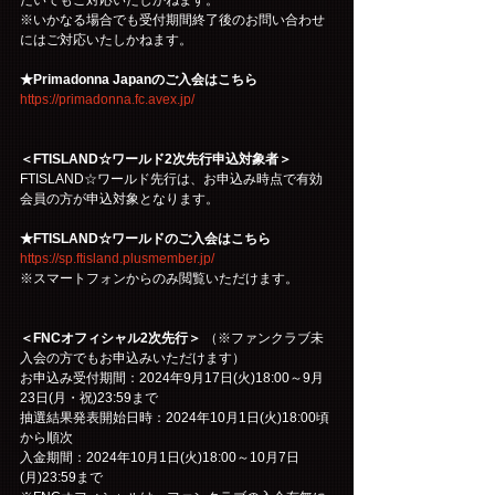
※いかなる場合でも受付期間終了後のお問い合わせ
にはご対応いたしかねます。
★Primadonna Japanのご入会はこちら
https://primadonna.fc.avex.jp/
＜FTISLAND☆ワールド2次先行申込対象者＞
FTISLAND☆ワールド先行は、お申込み時点で有効
会員の方が申込対象となります。
★FTISLAND☆ワールドのご入会はこちら
https://sp.ftisland.plusmember.jp/
※スマートフォンからのみ閲覧いただけます。
＜FNCオフィシャル2次先行＞
 （※ファンクラブ未
入会の方でもお申込みいただけます）
お申込み受付期間：2024年9月17日(火)18:00～9月
23日(月・祝)23:59まで
抽選結果発表開始日時：2024年10月1日(火)18:00頃
から順次
入金期間：2024年10月1日(火)18:00～10月7日
(月)23:59まで