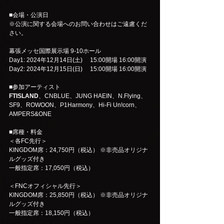
■会場・公演日
※公演に関する会場へのお問い合わせはご遠慮くだ
さい。
幕張メッセ国際展示場 9-10ホール
Day1: 2024年12月14日(土)　 15:00開場 16:00開演
Day2: 2024年12月15日(日)　 15:00開場 16:00開演
■参加アーティスト
FTISLAND
、CNBLUE、JUNG HAEIN、N.Flying、
SF9、ROWOON、P1Harmony、Hi-Fi Un!corn、
AMPERS&ONE
■席種・料金
＜各FC先行＞
KINGDOM席：24,750円（税込） ※非売品オリジナ
ルグッズ付き
一般指定席：17,050円（税込）
＜FNCオフィシャル先行＞
KINGDOM席：25,850円（税込） ※非売品オリジナ
ルグッズ付き
一般指定席：18,150円（税込）