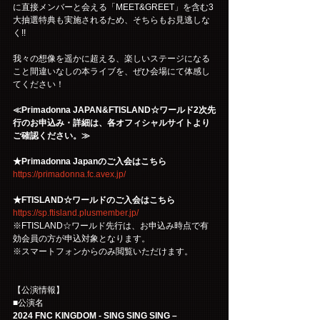
に直接メンバーと会える「MEET&GREET」を含む3
大抽選特典も実施されるため、そちらもお見逃しな
く!!
我々の想像を遥かに超える、楽しいステージになる
こと間違いなしの本ライブを、ぜひ会場にて体感し
てください！
≪Primadonna JAPAN&FTISLAND☆ワールド2次先
行のお申込み・詳細は、各オフィシャルサイトより
ご確認ください。≫
★Primadonna Japanのご入会はこちら
https://primadonna.fc.avex.jp/
★FTISLAND☆ワールドのご入会はこちら
https://sp.ftisland.plusmember.jp/
※FTISLAND☆ワールド先行は、お申込み時点で有
効会員の方が申込対象となります。
※スマートフォンからのみ閲覧いただけます。
【公演情報】
■公演名
2024 FNC KINGDOM - SING SING SING –