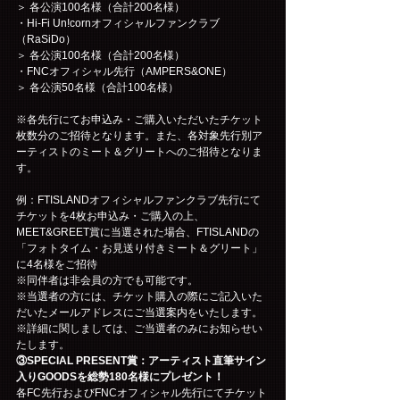
＞ 各公演100名様（合計200名様）
・Hi-Fi Un!cornオフィシャルファンクラブ
（RaSiDo）
＞ 各公演100名様（合計200名様）
・FNCオフィシャル先行（AMPERS&ONE）
＞ 各公演50名様（合計100名様）
※各先行にてお申込み・ご購入いただいたチケット
枚数分のご招待となります。また、各対象先行別ア
ーティストのミート＆グリートへのご招待となりま
す。
例：FTISLANDオフィシャルファンクラブ先行にて
チケットを4枚お申込み・ご購入の上、
MEET&GREET賞に当選された場合、FTISLANDの
「フォトタイム・お見送り付きミート＆グリート」
に4名様をご招待
※同伴者は非会員の方でも可能です。
※当選者の方には、チケット購入の際にご記入いた
だいたメールアドレスにご当選案内をいたします。
※詳細に関しましては、ご当選者のみにお知らせい
たします。
③SPECIAL PRESENT賞：アーティスト直筆サイン
入りGOODSを総勢180名様にプレゼント！
各FC先行およびFNCオフィシャル先行にてチケット