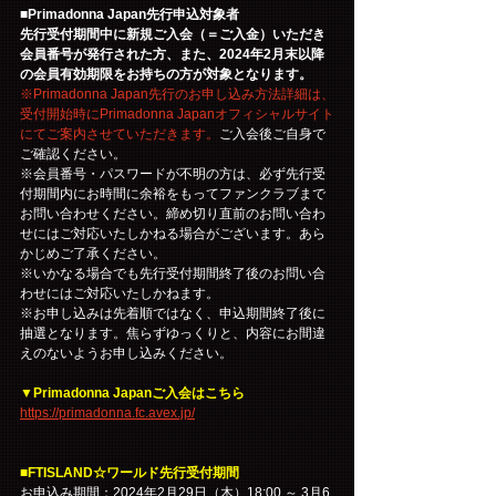
■Primadonna Japan先行申込対象者
先行受付期間中に新規ご入会（＝ご入金）いただき
会員番号が発行された方、また、2024年2月末以降
の会員有効期限をお持ちの方が対象となります。
※Primadonna Japan先行のお申し込み方法詳細は、
受付開始時にPrimadonna Japanオフィシャルサイト
にてご案内させていただきます。
ご入会後ご自身で
ご確認ください。
※会員番号・パスワードが不明の方は、必ず先行受
付期間内にお時間に余裕をもってファンクラブまで
お問い合わせください。締め切り直前のお問い合わ
せにはご対応いたしかねる場合がございます。あら
かじめご了承ください。
※いかなる場合でも先行受付期間終了後のお問い合
わせにはご対応いたしかねます。
※お申し込みは先着順ではなく、申込期間終了後に
抽選となります。焦らずゆっくりと、内容にお間違
えのないようお申し込みください。
▼Primadonna Japanご入会はこちら
https://primadonna.fc.avex.jp/
■FTISLAND☆ワールド先行受付期間
お申込み期間：2024年2月29日（木）18:00 ～ 3月6