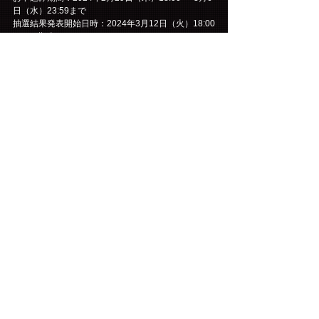
日（水）23:59まで
抽選結果発表開始日時：2024年3月12日（火）18:00
頃から順次
入金期間：2024年3月12日（火）18:00 ～ 3月17日
（日）23:59まで
▼FTISLAND☆ワールドご入会はこちら
https://artist-site.jp/ftisland/
※スマートフォンからのみ閲覧いただけます。
※FTISLAND☆ワールド先行は、お申込み時点で有
効会員の方が申込対象となります。
※その他詳細は、受付開始時にFTISLAND Japan 
Official Website及びFTISLAND☆ワールドにてご案
内させていただきます。
【チケット申し込みに関する注意事項】
※チケット料金の他、手数料が別途かかります。
※毎週火曜日・水曜日2:30～5:30は、システムメン
テナンスのためサービスをご利用いただけません。
※その他詳細は、各先行受付開始時にFTISLAND 
Japan Official Website及び各オフィシャルサイトに
てご案内させていただきます。