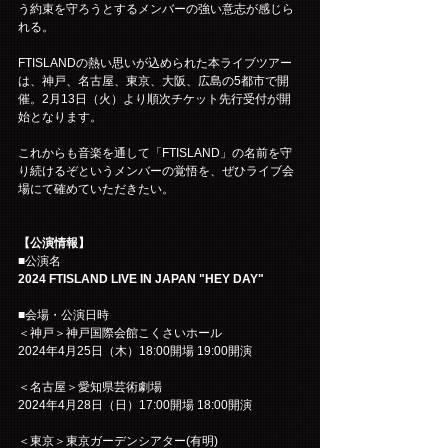
う約束を守ろうとするメンバーの強い意志が感じら
れる。
FTISLANDの
熱い思いが込められた
本ライブツアー
は、神戸、名古屋、東京、大阪、広島の5都市で開
催。2月13日（火）より順次チケット先行受付が開
始となります。
これからも音楽を通して「FTISLAND」の名前を守
り続けるぞというメンバーの覚悟を、ぜひライブ会
場にて確めていただきたい。
【公演情報】
■公演名
2024 FTISLAND LIVE IN JAPAN "HEY DAY"
■会場・公演日時
＜神戸＞神戸国際会館こくさいホール
2024年4月25日（木）18:00開場 19:00開演
＜名古屋＞愛知県芸術劇場
2024年4月28日（日）17:00開場 18:00開演
＜東京＞東京ガーデンシアター(有明)