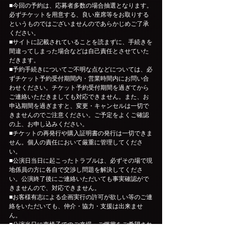
■今回の予約は、応募者多数の場合抽選となります。
必ずチケットを用意する、良い座席等をお取りする
というものではございませんのであらかじめご了承
ください。
■サイトに記載されていることを読まずに、手続きを
間違ってしまった場合などは自己責任とさせていた
だきます。
■予約手続きについてご不明な点などについては、必
ずチケット予約受付期間内・営業時間内にお問い合
わせください。チケット予約受付期間を過ぎてから
ご連絡いただきましても対応できません。また、お
申込期間を過ぎますと、変更・キャンセルは一切で
きませんのでご注意ください。ご予定をよくご確認
の上、お申し込みください。
■チケットの再発行や購入証明書の発行は一切できま
せん。個人の責任において厳重に管理してくださ
い。
■公演日当日に起こったトラブルは、必ずその場で現
地係員の方に各自で交渉し問題を解決してくださ
い。公演終了後にご連絡いただいても事実確認がで
きませんので、対応できません。
■お客様有志による企画実行の許可が欲しい等のご連
絡をいただいても、仲介・協力・支援は出来ませ
ん。
■公演当日に車椅子でのご来場・ご鑑賞をご希望され