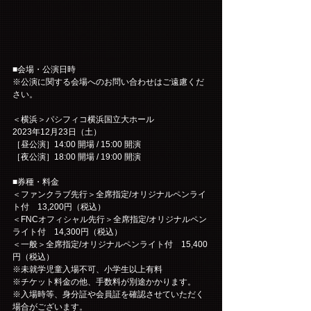
■会場・公演日時
※公演に関する会場へのお問い合わせはご遠慮くだ
さい。
＜横浜＞パシフィコ横浜国立大ホール
2023年12月23日（土）
［昼公演］14:00 開場 / 15:00 開演
［夜公演］18:00 開場 / 19:00 開演
■券種・料金
＜ファンクラブ先行＞全席指定/オリジナルペンライ
ト付　13,200円（税込）
＜FNCオフィシャル先行＞全席指定/オリジナルペン
ライト付　14,300円（税込）
＜一般＞全席指定/オリジナルペンライト付　15,400
円（税込）
※未就学児童入場不可、小学生以上有料
※チケット料金の他、手数料が別途かかります。
※入場時等、身分証や会員証を確認させていただく
場合がございます。