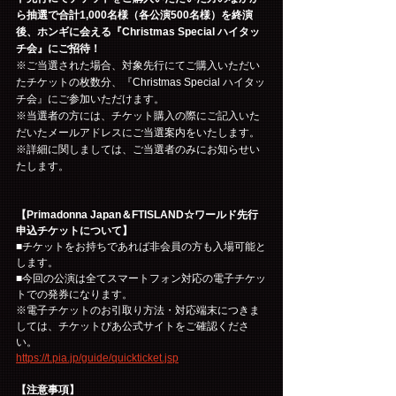
ら抽選で合計1,000名様（各公演500名様）を終演
後、ホンギに会える『Christmas Special ハイタッ
チ会』にご招待！
※ご当選された場合、対象先行にてご購入いただい
たチケットの枚数分、『Christmas Special ハイタッ
チ会』にご参加いただけます。
※当選者の方には、チケット購入の際にご記入いた
だいたメールアドレスにご当選案内をいたします。
※詳細に関しましては、ご当選者のみにお知らせい
たします。
【Primadonna Japan＆FTISLAND☆ワールド先行
申込チケットについて】
■チケットをお持ちであれば非会員の方も入場可能と
します。
■今回の公演は全てスマートフォン対応の電子チケッ
トでの発券になります。
※電子チケットのお引取り方法・対応端末につきま
しては、チケットぴあ公式サイトをご確認くださ
い。
https://t.pia.jp/guide/quickticket.jsp
【注意事項】