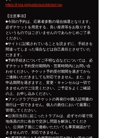
https://t.pia.jp/guide/quickticket.jsp
【注意事項】
■今回の予約は、応募者多数の場合抽選となります。
必ずチケットを用意する、良い座席等をお取りする
というものではございませんのであらかじめご了承
ください。
■サイトに記載されていることを読まずに、手続きを
間違ってしまった場合などは自己責任とさせていた
だきます。
■予約手続きについてご不明な点などについては、必
ずチケット予約受付期間内・営業時間内にお問い合
わせください。チケット予約受付期間を過ぎてから
ご連絡いただきましても対応できません。また、お
申込期間を過ぎますと、変更・キャンセルは一切で
きませんのでご注意ください。ご予定をよくご確認
の上、お申し込みください。
■ファンクラブではチケットの再発行や購入証明書の
発行は一切できません。個人の責任において厳重に
管理してください。
■公演日当日に起こったトラブルは、必ずその場で現
地係員の方に各自で交渉し問題を解決してくださ
い。公演終了後にご連絡いただいても事実確認がで
きませんので、対応できません。
■お客様有志による企画実行の許可が欲しい等のご連