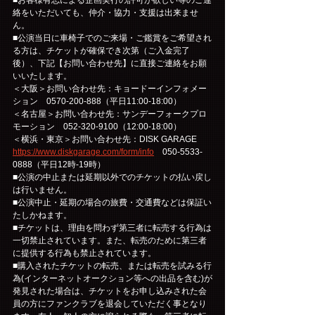
絡をいただいても、仲介・協力・支援は出来ませ
ん。
■公演当日に車椅子でのご来場・ご鑑賞をご希望され
る方は、チケットが確保でき次第（ご入金完了
後）、下記【お問い合わせ先】に直接ご連絡をお願
いいたします。
＜大阪＞お問い合わせ先：キョードーインフォメー
ション　0570-200-888（平日11:00-18:00）
＜名古屋＞お問い合わせ先：サンデーフォークプロ
モーション　052-320-9100（12:00-18:00）
＜横浜・東京＞お問い合わせ先：DISK GARAGE　
https://www.diskgarage.com/form/info
　050-5533-
0888（平日12時-19時）
■公演の中止または延期以外でのチケットの払い戻し
は行いません。
■公演中止・延期の場合の旅費・交通費などは保証い
たしかねます。
■チケットは、理由を問わず第三者に転売する行為は
一切禁止されています。また、転売のために第三者
に提供する行為も禁止されています。
■購入されたチケットの転売、または転売を試みる行
為(インターネットオークション等への出品を含む)が
発見された場合は、チケットをお申し込みされた会
員の方にファンクラブを退会していただく事となり