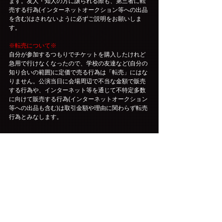
ます。友人・知人の方に譲られる際も、第三者に転
売する行為(インターネットオークション等への出品
を含む)はされないように必ずご説明をお願いしま
す。
※転売について※
自分が参加するつもりでチケットを購入したけれど
急用で行けなくなったので、学校の友達など(自分の
知り合いの範囲)に定価で売る行為は「転売」にはな
りません。公演当日に会場周辺で不当な金額で販売
する行為や、インターネット等を通じて不特定多数
に向けて販売する行為(インターネットオークション
等への出品も含む)は取引金額や理由に関わらず転売
行為とみなします。
【公演開催における新型コロナウイルス感染拡大予
防への取り組みとご来場者様へマスク着用のお願
い】
「FTISLAND ZEPP TOUR 2023 ～ROUTE23～」
は、政府・会場及び音楽コンサートにおける新型コ
ロナウイルス感染予防対策ガイドラインに講じて開
催いたします。
3月13日以降のマスク着用について、政府の基本的