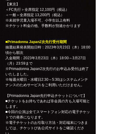
【東京】
＜FC先行＞全席指定 12,100円（税込）
＜一般＞全席指定 13,200円（税込）
※未就学児童入場不可、小学生以上有料
※チケット料金の他、手数料が別途かかります
■Primadonna Japan2次先行受付期間
抽選結果発表開始日時：2023年3月23日（木）18:00
頃から順次
入金期間：2023年3月23日（木）18:00～3月27日
（月）23:59まで
※Primadonna Japan2次先行のお申込み受付は終了
いたしました。
※毎週火曜日・水曜日2:30～5:30はシステムメンテ
ナンスのためサービスをご利用いただけません。
【Primadonna Japan先行申込チケットについて】
■チケットをお持ちであれば非会員の方も入場可能と
します。
■今回の公演は全てスマートフォン対応の電子チケッ
トでの発券になります。
※電子チケットのお引取り方法・対応端末につきま
しては、チケットぴあ公式サイトをご確認くださ
い。