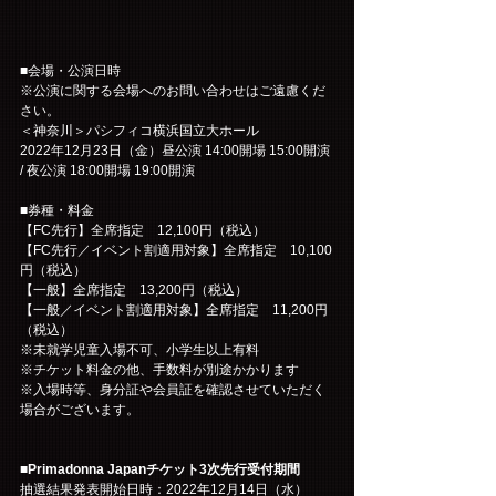
■会場・公演日時
※公演に関する会場へのお問い合わせはご遠慮くだ
さい。
＜神奈川＞パシフィコ横浜国立大ホール
2022年12月23日（金）昼公演 14:00開場 15:00開演 
/ 夜公演 18:00開場 19:00開演
■券種・料金
【FC先行】全席指定　12,100円（税込）
【FC先行／イベント割適用対象】全席指定　10,100
円（税込）
【一般】全席指定　13,200円（税込）
【一般／イベント割適用対象】全席指定　11,200円
（税込）
※未就学児童入場不可、小学生以上有料
※チケット料金の他、手数料が別途かかります
※入場時等、身分証や会員証を確認させていただく
場合がございます。
■Primadonna Japanチケット3次先行受付期間
抽選結果発表開始日時：2022年12月14日（水）