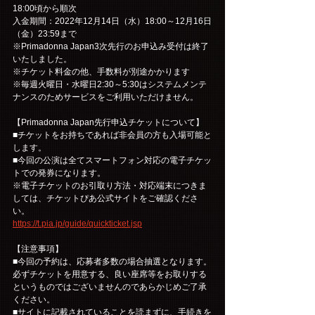
18:00頃から順次
入金期間：2022年12月14日（水）18:00～12月16日
（金）23:59まで
※Primadonna Japan3次先行のお申込み受付は終了
いたしました。
※チケット料金の他、手数料が別途かかります
※毎週火曜日・水曜日2:30～5:30はシステムメンテ
ナンスのためサービスをご利用いただけません。
【Primadonna Japan先行申込チケットについて】
■チケットをお持ちであれば非会員の方も入場可能と
します。
■今回の公演は全てスマートフォン対応の電子チケッ
トでの発券になります。
※電子チケットのお引取り方法・対応端末につきま
しては、チケットぴあ公式サイトをご確認くださ
い。
https://t.pia.jp/guide/quickticket.jsp
【注意事項】
■今回の予約は、応募者多数の場合抽選となります。
必ずチケットを用意する、良い座席等をお取りする
というものではございませんのであらかじめご了承
ください。
■サイトに記載されていることを読まずに、手続きを