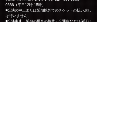
0888（平日12時-15時）
■公演の中止または延期以外でのチケットの払い戻し
は行いません。
■公演中止・延期の場合の旅費・交通費などは保証い
たしかねます。
■チケットは、理由を問わず第三者に転売する行為は
一切禁止されています。また、転売のために第三者
に提供する行為も禁止されています。
■購入されたチケットの転売、または転売を試みる行
為（インターネットオークション等への出品を含
む）が発見された場合は、チケットをお申し込みさ
れた会員の方にファンクラブを退会していただく事
となります。友人・知人の方に譲られる際も、第三
者に転売する行為（インターネットオークション等
への出品を含む）はされないように必ずご説明をお
願いします。
※転売について※
自分が参加するつもりでチケットを購入したけれど
急用で行けなくなったので、学校の友達など(自分の
知り合いの範囲)に定価で売る行為は「転売」にはな
りません。公演当日に会場周辺で不当な金額で販売
する行為や、インターネット等を通じて不特定多数
に向けて販売する行為(インターネットオークション