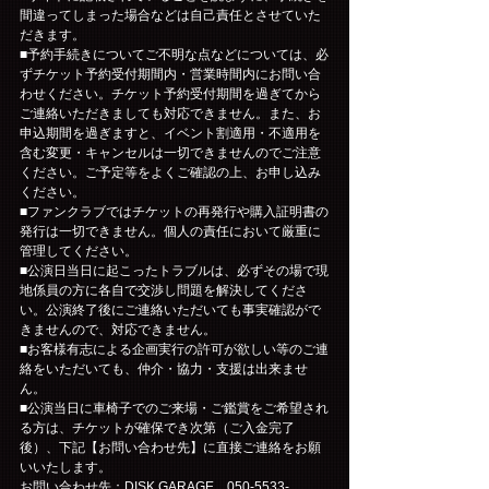
間違ってしまった場合などは自己責任とさせていた
だきます。
■予約手続きについてご不明な点などについては、必
ずチケット予約受付期間内・営業時間内にお問い合
わせください。チケット予約受付期間を過ぎてから
ご連絡いただきましても対応できません。また、お
申込期間を過ぎますと、イベント割適用・不適用を
含む変更・キャンセルは一切できませんのでご注意
ください。ご予定等をよくご確認の上、お申し込み
ください。
■ファンクラブではチケットの再発行や購入証明書の
発行は一切できません。個人の責任において厳重に
管理してください。
■公演日当日に起こったトラブルは、必ずその場で現
地係員の方に各自で交渉し問題を解決してくださ
い。公演終了後にご連絡いただいても事実確認がで
きませんので、対応できません。
■お客様有志による企画実行の許可が欲しい等のご連
絡をいただいても、仲介・協力・支援は出来ませ
ん。
■公演当日に車椅子でのご来場・ご鑑賞をご希望され
る方は、チケットが確保でき次第（ご入金完了
後）、下記【お問い合わせ先】に直接ご連絡をお願
いいたします。
お問い合わせ先：DISK GARAGE　050-5533-