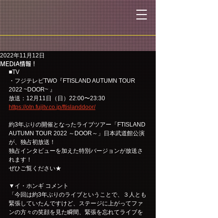
2022年11月12日
MEDIA情報！
■TV
・フジテレビTWO『FTISLAND AUTUMN TOUR 
2022 ~DOOR~ 』
放送：12月11日（日）22:00〜23:30
https://otn.fujitv.co.jp/ftislanddoor/
約3年ぶりの開催となったライブツアー「FTISLAND 
AUTUMN TOUR 2022 ～DOOR～」日本武道館公演
が、独占初放送！
独占インタビューを加えた特別バージョンが放送さ
れます！
ぜひご覧ください★
▼イ・ホンギ コメント
「今回は約3年ぶりのライブということで、３人とも
緊張していたんですけど、ステージに上がってファ
ンの方々の笑顔を見た瞬間、緊張を忘れてライブを