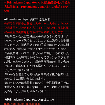
≪Primadonna Japanチケット2次先行受付お申込み
方法詳細は、
Primadonna Japan
よりご確認くださ
い≫
■Primadonna Japan先行申込対象者
先行受付期間中に新規ご入会（＝ご入金）いただき
会員番号が発行された方、また、2022年8月末以降
の会員有効期限をお持ちの方が対象となります。
※新規ご入会及びご継続お手続きをされる方は、ク
レジットカード決済もしくはコンビニ決済でお手続
きください。振込用紙でのお手続きはお申込みに間
に合わない場合がございますのでご注意ください。
※会員番号・パスワードが不明の方は、必ず先行受
付期間内にお時間に余裕をもってファンクラブまで
お問い合わせください。締め切り直前のお問い合わ
せにはご対応いたしかねる場合がございます。あら
かじめご了承ください。
※いかなる場合でも先行受付期間終了後のお問い合
わせにはご対応いたしかねます。
※お申し込みは先着順ではなく、申込期間終了後に
抽選となります。焦らずゆっくりと、内容にお間違
えのないようお申し込みください。
★Primadonna Japanのご入会はこちら
https://primadonna.fc.avex.jp/