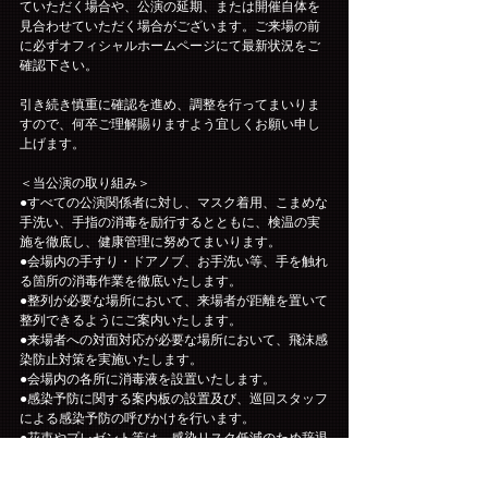
ていただく場合や、公演の延期、または開催自体を
見合わせていただく場合がございます。ご来場の前
に必ずオフィシャルホームページにて最新状況をご
確認下さい。
引き続き慎重に確認を進め、調整を行ってまいりま
すので、何卒ご理解賜りますよう宜しくお願い申し
上げます。
＜当公演の取り組み＞
●すべての公演関係者に対し、マスク着用、こまめな
手洗い、手指の消毒を励行するとともに、検温の実
施を徹底し、健康管理に努めてまいります。
●会場内の手すり・ドアノブ、お手洗い等、手を触れ
る箇所の消毒作業を徹底いたします。
●整列が必要な場所において、来場者が距離を置いて
整列できるようにご案内いたします。
●来場者への対面対応が必要な場所において、飛沫感
染防止対策を実施いたします。
●会場内の各所に消毒液を設置いたします。
●感染予防に関する案内板の設置及び、巡回スタッフ
による感染予防の呼びかけを行います。
●花束やプレゼント等は、感染リスク低減のため辞退
させていただきます。
●入待ち、出待ちは、禁止とさせていただきます。