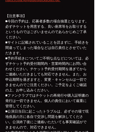
https://t.pia.jp/guide/quickticket.jsp 
【注意事項】
■今回の予約は、応募者多数の場合抽選となります。
必ずチケットを用意する、良い座席等をお取りする
というものではございませんのであらかじめご了承
ください。
■サイトに記載されていることを読まずに、手続きを
間違ってしまった場合などは自己責任とさせていた
だきます。
■予約手続きについてご不明な点などについては、必
ずチケット予約受付期間内・営業時間内にお問い合
わせください。チケット予約受付期間を過ぎてから
ご連絡いただきましても対応できません。また、お
申込期間を過ぎますと、変更・キャンセルは一切で
きませんのでご注意ください。ご予定をよくご確認
の上、お申し込みください。
■ファンクラブではチケットの再発行や購入証明書の
発行は一切できません。個人の責任において厳重に
管理してください。
■公演日当日に起こったトラブルは、必ずその場で現
地係員の方に各自で交渉し問題を解決してくださ
い。公演終了後にご連絡いただいても事実確認がで
きませんので、対応できません。