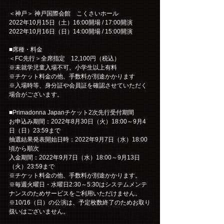
＜神戸＞ 神戸国際会館　こくさいホール
2022年10月15日（土）16:00開場 / 17:00開演
2022年10月16日（日）14:00開場 / 15:00開演
■席種・料金
＜FC先行＞全席指定　12,100円（税込）
※未就学児童入場不可、小学生以上有料
※チケット料金の他、手数料が別途かかります
※入場時等、身分証や会員証を確認させていただく
場合がございます。
■Primadonna Japanチケット2次先行受付期間
お申込み期間：2022年8月30日（火）18:00～9月4
日（日）23:59まで
抽選結果発表開始日時：2022年9月7日（水）18:00
頃から順次
入金期間：2022年9月7日（水）18:00～9月13日
（火）23:59まで
※チケット料金の他、手数料が別途かかります。
※毎週火曜日・水曜日2:30～5:30はシステムメンテ
ナンスのためサービスをご利用いただけません。
※10/16（日）の公演は、予定枚数終了のためお取り
扱いはございません。