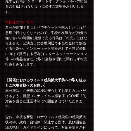
売する行為(インターネットオークション等への出品
を含む)はされないように必ずご説明をお願いしま
す。
※転売について※
自分が参加するつもりでチケットを購入したけれど
急用で行けなくなったので、学校の友達など(自分の
知り合いの範囲)に定価で売る行為は「転売」にはな
りません。公演当日に会場周辺で不当な金額で販売
する行為や、インターネット等を通じて不特定多数
に向けて販売する行為(インターネットオークション
等への出品も含む)は取引金額や理由に関わらず転売
行為とみなします。
【開催におけるウイルス感染拡大予防への取り組み
とご来場者様へのお願い】
本公演は、ご来場の皆様に安心してお楽しみいただ
けるよう、新型コロナウイルス感染症（COVID-19）
対策を講じた運営体制にて開催させていただきま
す。
なお、今後も新型コロナウイルス感染症の感染拡大
状況や、政府、自治体・関連する団体、及び開催会
場の指針・ガイドラインによって、対応を変更させ