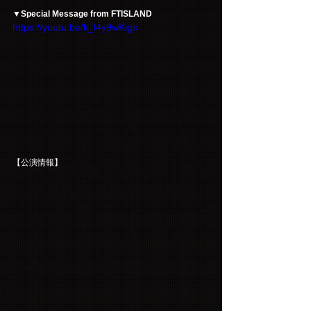
▼Special Message from FTISLAND
https://youtu.be/k_l4y9wKigs
【公演情報】