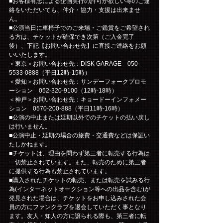
■お客様有志による企画実行の許可が欲しい等のご連
絡をいただいても、仲介・協力・支援は出来ませ
ん。
■公演当日に車椅子でのご来場・ご鑑賞をご希望され
る方は、チケットが確保でき次第（ご入金完了
後）、下記【お問い合わせ先】に直接ご連絡をお願
いいたします。
＜東京＞お問い合わせ先：DISK GARAGE　050-
5533-0888（平日12時-15時）
＜愛知＞お問い合わせ先：サンデーフォークプロモ
ーション　052-320-9100（12時-18時）
＜神戸＞お問い合わせ先：キョードーインフォメー
ション　0570-200-888（平日11時-16時）
■公演の中止または延期以外でのチケットの払い戻し
は行いません。
■公演中止・延期の場合の旅費・交通費などは保証い
たしかねます。
■チケットは、理由を問わず第三者に転売する行為は
一切禁止されています。また、転売のために第三者
に提供する行為も禁止されています。
■購入されたチケットの転売、または転売を試みる行
為(インターネットオークション等への出品を含む)が
発見された場合は、チケットをお申し込みされた会
員の方にファンクラブを退会していただく事となり
ます。友人・知人の方に譲られる際も、第三者に転