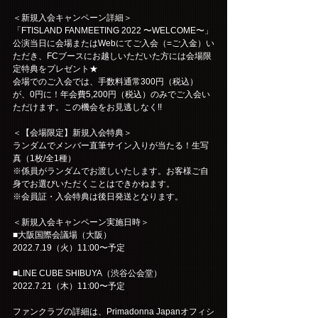
＜新規入会キャンペーン詳細＞
「FTISLAND FANMEETING 2022 〜WELCOME〜」
公演当日に会場またはWebにてご入会（=ご入金）い
ただき、FCブースにお越しいただいた方には会場限
定特典をプレゼント★
会場でのご入会では、手数料通常300円（税込）
が、0円に！年会費5,200円（税込）のみでご入会い
ただけます。この機会をお見逃しなく!!
＜【会場限定】新規入会特典＞
ランダムでメンバー直筆サイン入りが当たる！生写
真（1枚/全1種）
※係員がランダムでお渡しいたします。お客様ご自
身でお選びいただくことはできかねます。
※会員証・入会特典は後日発送となります。
＜新規入会キャンペーン実施日時＞
■大阪国際会議場（大阪）
2022.7.19（火）11:00〜予定
■LINE CUBE SHIBUYA（渋谷公会堂）
2022.7.21（木）11:00〜予定
ファンクラブの詳細は、Primadonna Japanオフィシ