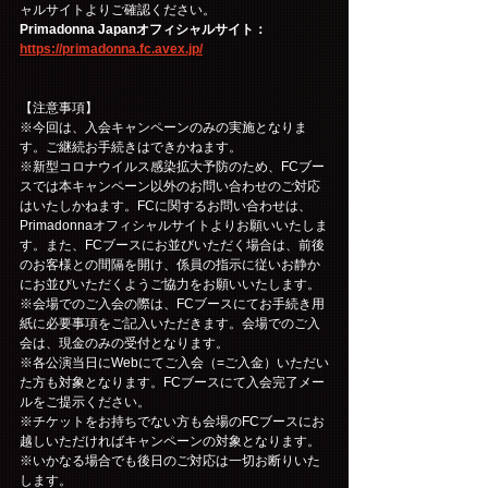
ャルサイトよりご確認ください。
Primadonna Japanオフィシャルサイト：
https://primadonna.fc.avex.jp/
【注意事項】
※今回は、入会キャンペーンのみの実施となりま
す。ご継続お手続きはできかねます。
※新型コロナウイルス感染拡大予防のため、FCブー
スでは本キャンペーン以外のお問い合わせのご対応
はいたしかねます。FCに関するお問い合わせは、
Primadonnaオフィシャルサイトよりお願いいたしま
す。また、FCブースにお並びいただく場合は、前後
のお客様との間隔を開け、係員の指示に従いお静か
にお並びいただくようご協力をお願いいたします。
※会場でのご入会の際は、FCブースにてお手続き用
紙に必要事項をご記入いただきます。会場でのご入
会は、現金のみの受付となります。
※各公演当日にWebにてご入会（=ご入金）いただい
た方も対象となります。FCブースにて入会完了メー
ルをご提示ください。
※チケットをお持ちでない方も会場のFCブースにお
越しいただければキャンペーンの対象となります。
※いかなる場合でも後日のご対応は一切お断りいた
します。