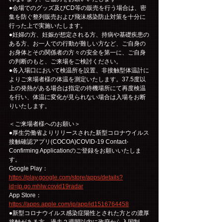
●会場でのグッズ及びCD等の販売を行う場合は、密
集を防ぐ整列販売および飛沫感染防止対策を十分に
行った上で実施いたします。
●妊婦の方、妊娠が想定される方、持病や基礎疾患の
ある方、お一人での行動が難しい方など、ご自身の
お身体とその関係者の方々の安全を第一に、ご自身
の判断のもと、ご来場をご検討ください。
●各入場口において検温所を設置、非接触型体温計に
よりご来場者様の体温を測定いたします。37.5度以
上の発熱がある場合は指定の待機場所にて再度検温
を行い、体温に変化が見られない場合は入場をお断
りいたします。
＜ご来場者様へのお願い＞
●厚生労働省よりリリースされた新型コロナウイルス
接触確認アプリ(COCOA)COVID-19 Contact-
Confirming Applicationのご登録をお願いいたしま
す。
Google Play：
https://play.google.com/store/apps/details?
id=jp.go.mhlw.covid19radar
App Store：
https://apps.apple.com/jp/app/id1516764458
●新型コロナウイルス感染症陽性とされた方との濃厚
接触がある方、過去２週間以内に政府から入国制