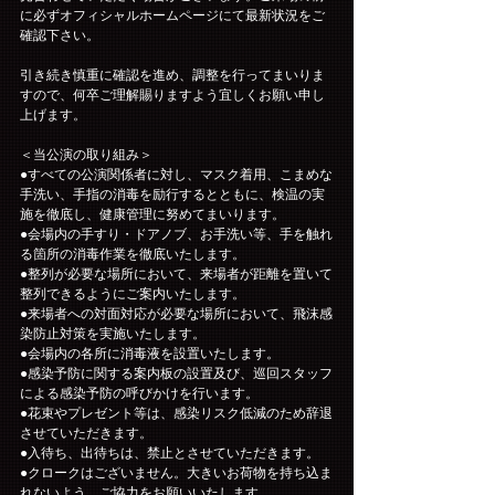
に必ずオフィシャルホームページにて最新状況をご
確認下さい。
引き続き慎重に確認を進め、調整を行ってまいりま
すので、何卒ご理解賜りますよう宜しくお願い申し
上げます。
＜当公演の取り組み＞
●すべての公演関係者に対し、マスク着用、こまめな
手洗い、手指の消毒を励行するとともに、検温の実
施を徹底し、健康管理に努めてまいります。
●会場内の手すり・ドアノブ、お手洗い等、手を触れ
る箇所の消毒作業を徹底いたします。
●整列が必要な場所において、来場者が距離を置いて
整列できるようにご案内いたします。
●来場者への対面対応が必要な場所において、飛沫感
染防止対策を実施いたします。
●会場内の各所に消毒液を設置いたします。
●感染予防に関する案内板の設置及び、巡回スタッフ
による感染予防の呼びかけを行います。
●花束やプレゼント等は、感染リスク低減のため辞退
させていただきます。
●入待ち、出待ちは、禁止とさせていただきます。
●クロークはございません。大きいお荷物を持ち込ま
れないよう、ご協力をお願いいたします