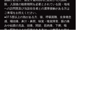
限、入国後の観察期間を必要とされている国・地域
への訪問歴及び当該在住者との濃厚接触がある方は
ご来場をお控えください。
●37.5度以上の熱がある方、咳、呼吸困難、全身倦怠
感、咽頭痛、鼻汁・鼻閉、味覚・嗅覚障害、眼の痛
みや結膜の充血、頭痛、関節、筋肉痛、下痢、嘔
気・嘔吐のような症状のある方は、ご来場をお控え
ください。また、アルコールの摂取は体温上昇の可
能性がございます。来場前の飲酒はお控えくださ
い。いずれの場合でも、37.5度以上の熱がある場合
には、入場をお断りいたします。
●ご来場の際はマスクの着用を必須とし、着用のない
場合の入場はお断りいたします。
マスクは必ずご自身でご用意をお願いいたします。
●入場時は消毒液にて手指消毒を必ずお願いいたしま
す。
●飛沫感染防止の為、大声での会話・声援を禁止いた
します。また、公演中の不要なお席の移動、来場者
同士の接触や物の貸し借りをお控えください。
●客席・ロビーでは咳エチケットへのご協力と、会話
はできるだけお控えください。
●体調不良が見受けられるお客様には、スタッフより
お声がけさせていただきます。また、状況により会
場内へのご入場をお断りする場合がございます。