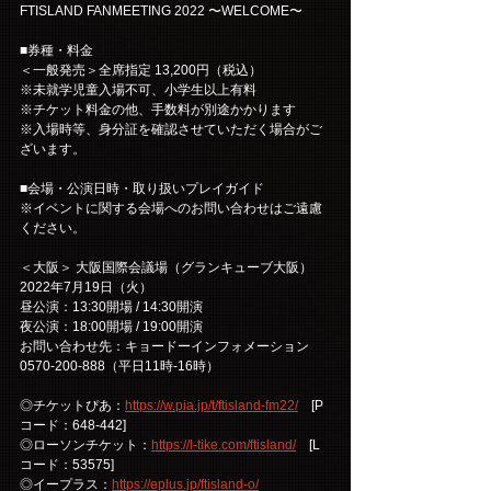
FTISLAND FANMEETING 2022 〜WELCOME〜
■券種・料金
＜一般発売＞全席指定 13,200円（税込）
※未就学児童入場不可、小学生以上有料
※チケット料金の他、手数料が別途かかります
※入場時等、身分証を確認させていただく場合がご
ざいます。
■会場・公演日時・取り扱いプレイガイド
※イベントに関する会場へのお問い合わせはご遠慮
ください。
＜大阪＞ 大阪国際会議場（グランキューブ大阪）
2022年7月19日（火）
昼公演：13:30開場 / 14:30開演
夜公演：18:00開場 / 19:00開演
お問い合わせ先：キョードーインフォメーション　
0570-200-888（平日11時-16時）
◎チケットぴあ：
https://w.pia.jp/t/ftisland-fm22/
　[P
コード：648-442]
◎ローソンチケット：
https://l-tike.com/ftisland/
　[L
コード：53575]
◎イープラス：
https://eplus.jp/ftisland-o/