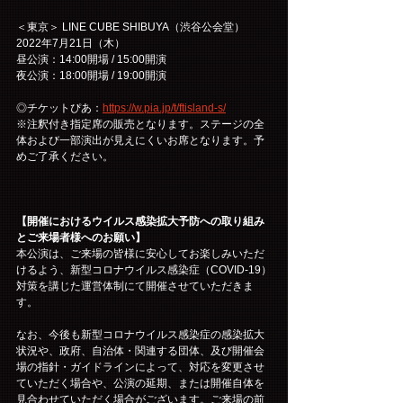
＜東京＞ LINE CUBE SHIBUYA（渋谷公会堂）
2022年7月21日（木）
昼公演：14:00開場 / 15:00開演
夜公演：18:00開場 / 19:00開演
◎チケットぴあ：
https://w.pia.jp/t/ftisland-s/
※注釈付き指定席の販売となります。ステージの全
体および一部演出が見えにくいお席となります。予
めご了承ください。
【開催におけるウイルス感染拡大予防への取り組み
とご来場者様へのお願い】
本公演は、ご来場の皆様に安心してお楽しみいただ
けるよう、新型コロナウイルス感染症（COVID-19）
対策を講じた運営体制にて開催させていただきま
す。
なお、今後も新型コロナウイルス感染症の感染拡大
状況や、政府、自治体・関連する団体、及び開催会
場の指針・ガイドラインによって、対応を変更させ
ていただく場合や、公演の延期、または開催自体を
見合わせていただく場合がございます。ご来場の前