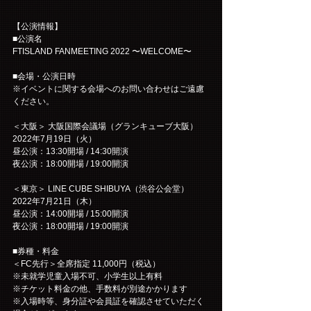
【公演情報】
■公演名
FTISLAND FANMEETING 2022 〜WELCOME〜
■会場・公演日時
※イベントに関する会場へのお問い合わせはご遠慮
ください。
＜大阪＞ 大阪国際会議場（グランキューブ大阪）
2022年7月19日（火）
昼公演：13:30開場 / 14:30開演
夜公演：18:00開場 / 19:00開演
＜東京＞ LINE CUBE SHIBUYA（渋谷公会堂）
2022年7月21日（木）
昼公演：14:00開場 / 15:00開演
夜公演：18:00開場 / 19:00開演
■券種・料金
＜FC先行＞全席指定 11,000円（税込）
※未就学児童入場不可、小学生以上有料
※チケット料金の他、手数料が別途かかります
※入場時等、身分証や会員証を確認させていただく