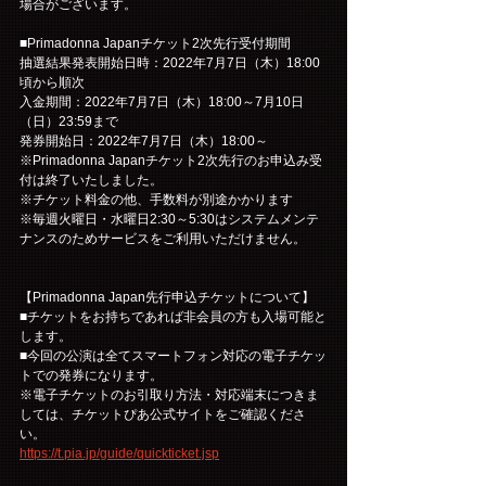
場合がございます。
■Primadonna Japanチケット2次先行受付期間
抽選結果発表開始日時：2022年7月7日（木）18:00
頃から順次
入金期間：2022年7月7日（木）18:00～7月10日
（日）23:59まで
発券開始日：2022年7月7日（木）18:00～
※Primadonna Japanチケット2次先行のお申込み受
付は終了いたしました。
※チケット料金の他、手数料が別途かかります
※毎週火曜日・水曜日2:30～5:30はシステムメンテ
ナンスのためサービスをご利用いただけません。
【Primadonna Japan先行申込チケットについて】
■チケットをお持ちであれば非会員の方も入場可能と
します。
■今回の公演は全てスマートフォン対応の電子チケッ
トでの発券になります。
※電子チケットのお引取り方法・対応端末につきま
しては、チケットぴあ公式サイトをご確認くださ
い。
https://t.pia.jp/guide/quickticket.jsp