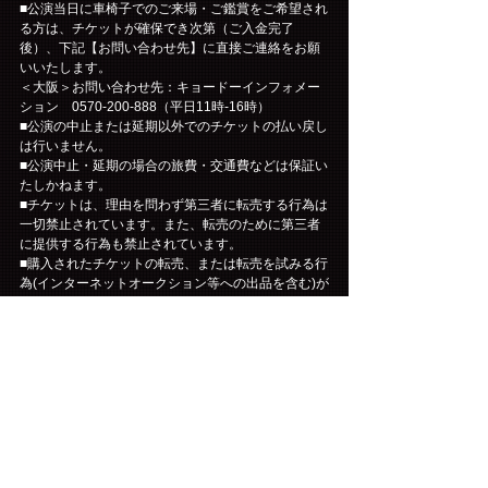
■公演当日に車椅子でのご来場・ご鑑賞をご希望され
る方は、チケットが確保でき次第（ご入金完了
後）、下記【お問い合わせ先】に直接ご連絡をお願
いいたします。
＜大阪＞お問い合わせ先：キョードーインフォメー
ション　0570-200-888（平日11時-16時）
■公演の中止または延期以外でのチケットの払い戻し
は行いません。
■公演中止・延期の場合の旅費・交通費などは保証い
たしかねます。
■チケットは、理由を問わず第三者に転売する行為は
一切禁止されています。また、転売のために第三者
に提供する行為も禁止されています。
■購入されたチケットの転売、または転売を試みる行
為(インターネットオークション等への出品を含む)が
発見された場合は、チケットをお申し込みされた会
員の方にファンクラブを退会していただく事となり
ます。友人・知人の方に譲られる際も、第三者に転
売する行為(インターネットオークション等への出品
を含む)はされないように必ずご説明をお願いしま
す。
※転売について※
自分が参加するつもりでチケットを購入したけれど