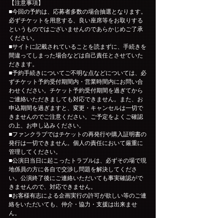
【注意事項】
■今回の予約は、応募者多数の場合抽選となります。
必ずチケットを用意する、良い座席等をお取りする
というものではございませんのであらかじめご了承
ください。
■サイトに記載されていることを読まずに、手続きを
間違ってしまった場合などは自己責任とさせていた
だきます。
■予約手続きについてご不明な点などについては、必
ずチケット予約受付期間内・営業時間内にお問い合
わせください。チケット予約受付期間を過ぎてから
ご連絡いただきましても対応できません。また、お
申込期間を過ぎますと、変更・キャンセルは一切で
きませんのでご注意ください。ご予定をよくご確認
の上、お申し込みください。
■ファンクラブではチケットの再発行や購入証明書の
発行は一切できません。個人の責任において厳重に
管理してください。
■公演日当日に起こったトラブルは、必ずその場で現
地係員の方に各自で交渉し問題を解決してくださ
い。公演終了後にご連絡いただいても事実確認がで
きませんので、対応できません。
■お客様有志による企画実行の許可が欲しい等のご連
絡をいただいても、仲介・協力・支援は出来ませ
ん。