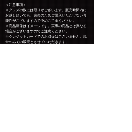
＜注意事項＞
※グッズの数には限りがございます。販売時間内に
お越し頂いても、完売のためご購入いただけない可
能性がございますので予めご了承ください。
※商品画像はイメージです。実際の商品とは異なる
場合がございますのでご注意ください。
※クレジットカードでのお取扱はございません。現
金のみでの販売とさせていただきます。
※ご購入頂いた商品やサイズ、数量、お釣銭は必ず
その場でご確認をお願いいたします。売場を離れた
後の申告、後日のお問い合わせにはご対応出来かね
ますので、予めご了承いただきますようお願いいた
します。
※会場でご購入されたグッズにおきまして不良があ
った方はinfo@fncent.co.jpまでご連絡いただけます
よう、お願い申し上げます。不良対応受付期間は全
公演終了後より2週間とさせていただきます。各自商
品のご確認をお願いいたします。※感染予防対策の
ため、商品購入の列にお並びいただく場合は前後の
お客様との間隔を開け、係員の指示に従いお静かに
お並びいただくようご協力をお願いいたします。