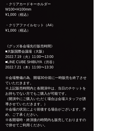
・クリアカードキーホルダー
W100×H100mm
¥1,000（税込）
・クリアファイルセット（A4）
¥1,000（税込）
《グッズ各会場先行販売時間》
■大阪国際会議場（大阪）
2022.7.19（火）11:00〜13:00
■LINE CUBE SHIBUYA（渋谷）
2022.7.21（木）11:00〜13:30
※会場整備の為、開場30分前に一時販売を終了させ
ていただきます。
※上記販売時間内と各開演中は、当日のチケットを
お持ちでない方でもご購入が可能です。
（開演中にご購入いただく場合は会場スタッフが誘
導させていただきます。）
※会場の状況により前後する場合がございます。予
め、ご了承ください。
※各開場時・終演後の時間内も販売しておりますの
で併せてご利用ください。