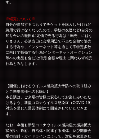
す。
※転売について※
自分が参加するつもりでチケットを購入したけれど
急用で行けなくなったので、学校の友達など(自分の
知り合いの範囲)に定価で売る行為は「転売」にはな
りません。公演当日に会場周辺で不当な金額で販売
する行為や、インターネット等を通じて不特定多数
に向けて販売する行為(インターネットオークション
等への出品も含む)は取引金額や理由に関わらず転売
行為とみなします。
【開催におけるウイルス感染拡大予防への取り組み
とご来場者様へのお願い】
本公演は、ご来場の皆様に安心してお楽しみいただ
けるよう、新型コロナウイルス感染症（COVID-19）
対策を講じた運営体制にて開催させていただきま
す。
なお、今後も新型コロナウイルス感染症の感染拡大
状況や、政府、自治体・関連する団体、及び開催会
場の指針・ガイドラインによって、対応を変更させ