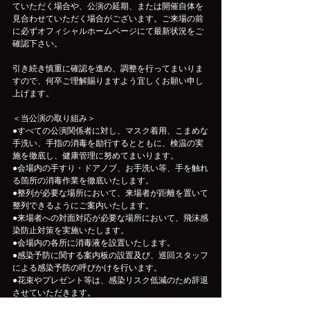
ていただく場合や、公演の延期、または開催自体を
見合わせていただく場合がございます。ご来場の前
に必ずオフィシャルホームページにて最新状況をご
確認下さい。
引き続き慎重に確認を進め、調整を行ってまいりま
すので、何卒ご理解賜りますよう宜しくお願い申し
上げます。
＜当公演の取り組み＞
●すべての公演関係者に対し、マスク着用、こまめな
手洗い、手指の消毒を励行するとともに、検温の実
施を徹底し、健康管理に努めてまいります。
●会場内の手すり・ドアノブ、お手洗い等、手を触れ
る箇所の消毒作業を徹底いたします。
●整列が必要な場所において、来場者が距離を置いて
整列できるようにご案内いたします。
●来場者への対面対応が必要な場所において、飛沫感
染防止対策を実施いたします。
●会場内の各所に消毒液を設置いたします。
●感染予防に関する案内板の設置及び、巡回スタッフ
による感染予防の呼びかけを行います。
●花束やプレゼント等は、感染リスク低減のため辞退
させていただきます。
●入待ち、出待ちは、禁止とさせていただきます。