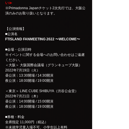
い≫
※Primadonna Japanチケット2次先行では、大阪公
演のみのお取り扱いとなります。
【公演情報】
■公演名
FTISLAND FANMEETING 2022 〜WELCOME〜
■会場・公演日時
※イベントに関する会場へのお問い合わせはご遠慮
ください。
＜大阪＞ 大阪国際会議場（グランキューブ大阪）
2022年7月19日（火）
昼公演：13:30開場 / 14:30開演
夜公演：18:00開場 / 19:00開演
＜東京＞ LINE CUBE SHIBUYA（渋谷公会堂）
2022年7月21日（木）
昼公演：14:00開場 / 15:00開演
夜公演：18:00開場 / 19:00開演
■券種・料金
全席指定 11,000円（税込）
※未就学児童入場不可、小学生以上有料