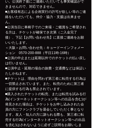
い。公演終了後にご連絡いただいても事実確認がで
きませんので、対応できません。
■お客様有志による企画実行の許可が欲しい等のご連
絡をいただいても、仲介・協力・支援は出来ませ
ん。
■公演当日に車椅子でのご来場・ご鑑賞をご希望され
る方は、チケットが確保でき次第（ご入金完了
後）、下記【お問い合わせ先】に直接ご連絡をお願
いいたします。
＜大阪＞お問い合わせ先：キョードーインフォメー
ション　0570-200-888（平日11時-16時）
■公演の中止または延期以外でのチケットの払い戻し
は行いません。
■公演中止・延期の場合の旅費・交通費などは保証い
たしかねます。
■チケットは、理由を問わず第三者に転売する行為は
一切禁止されています。また、転売のために第三者
に提供する行為も禁止されています。
■購入されたチケットの転売、または転売を試みる行
為(インターネットオークション等への出品を含む)が
発見された場合は、チケットをお申し込みされた会
員の方にファンクラブを退会していただく事となり
ます。友人・知人の方に譲られる際も、第三者に転
売する行為(インターネットオークション等への出品
を含む)はされないように必ずご説明をお願いしま