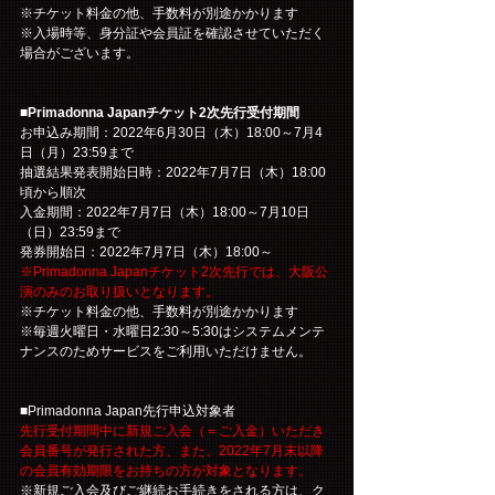
※チケット料金の他、手数料が別途かかります
※入場時等、身分証や会員証を確認させていただく
場合がございます。
■Primadonna Japanチケット2次先行受付期間
お申込み期間：2022年6月30日（木）18:00～7月4
日（月）23:59まで
抽選結果発表開始日時：2022年7月7日（木）18:00
頃から順次
入金期間：2022年7月7日（木）18:00～7月10日
（日）23:59まで
発券開始日：2022年7月7日（木）18:00～
※Primadonna Japanチケット2次先行では、大阪公
演のみのお取り扱いとなります。
※チケット料金の他、手数料が別途かかります
※毎週火曜日・水曜日2:30～5:30はシステムメンテ
ナンスのためサービスをご利用いただけません。
■Primadonna Japan先行申込対象者
先行受付期間中に新規ご入会（＝ご入金）いただき
会員番号が発行された方、また、2022年7月末以降
の会員有効期限をお持ちの方が対象となります。
※新規ご入会及びご継続お手続きをされる方は、ク