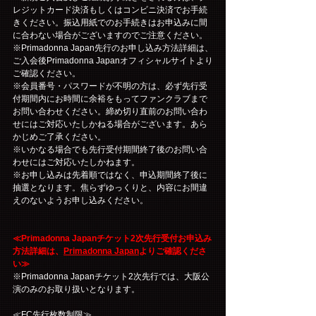
レジットカード決済もしくはコンビニ決済でお手続
きください。振込用紙でのお手続きはお申込みに間
に合わない場合がございますのでご注意ください。
※Primadonna Japan先行のお申し込み方法詳細は、
ご入会後Primadonna Japanオフィシャルサイトより
ご確認ください。
※会員番号・パスワードが不明の方は、必ず先行受
付期間内にお時間に余裕をもってファンクラブまで
お問い合わせください。締め切り直前のお問い合わ
せにはご対応いたしかねる場合がございます。あら
かじめご了承ください。
※いかなる場合でも先行受付期間終了後のお問い合
わせにはご対応いたしかねます。
※お申し込みは先着順ではなく、申込期間終了後に
抽選となります。焦らずゆっくりと、内容にお間違
えのないようお申し込みください。
≪Primadonna Japanチケット2次先行受付お申込み
方法詳細は、
Primadonna Japan
よりご確認くださ
い≫
※Primadonna Japanチケット2次先行では、大阪公
演のみのお取り扱いとなります。
≪FC先行枚数制限≫