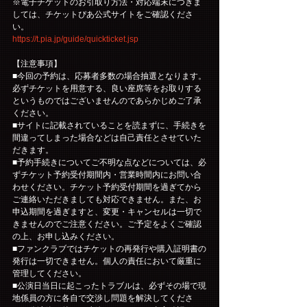
※電子チケットのお引取り方法・対応端末につきま
しては、チケットぴあ公式サイトをご確認くださ
い。
https://t.pia.jp/guide/quickticket.jsp
【注意事項】
■今回の予約は、応募者多数の場合抽選となります。
必ずチケットを用意する、良い座席等をお取りする
というものではございませんのであらかじめご了承
ください。
■サイトに記載されていることを読まずに、手続きを
間違ってしまった場合などは自己責任とさせていた
だきます。
■予約手続きについてご不明な点などについては、必
ずチケット予約受付期間内・営業時間内にお問い合
わせください。チケット予約受付期間を過ぎてから
ご連絡いただきましても対応できません。また、お
申込期間を過ぎますと、変更・キャンセルは一切で
きませんのでご注意ください。ご予定をよくご確認
の上、お申し込みください。
■ファンクラブではチケットの再発行や購入証明書の
発行は一切できません。個人の責任において厳重に
管理してください。
■公演日当日に起こったトラブルは、必ずその場で現
地係員の方に各自で交渉し問題を解決してくださ