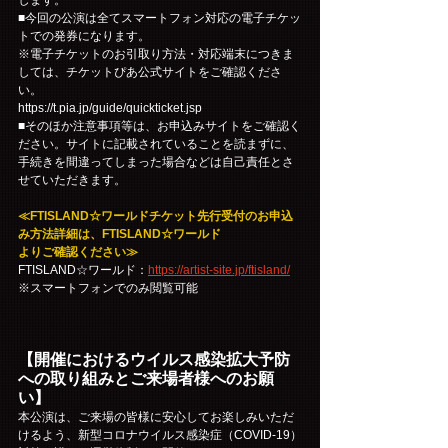
■今回の公演は全てスマートフォン対応の電子チケッ
トでの発券になります。
※電子チケットのお引取り方法・対応端末につきま
しては、チケットぴあ公式サイトをご確認くださ
い。
https://t.pia.jp/guide/quickticket.jsp 
■そのほか注意事項等は、お申込みサイトをご確認く
ださい。サイトに記載されていることを読まずに、
手続きを間違ってしまった場合などは自己責任とさ
せていただきます。
≪FTISLAND☆ワールドチケット先行受付のお申込
み方法詳細は、FTISLAND☆ワールド
よりご確認ください≫
FTISLAND☆ワールド：
https://artist-site.jp/ftisland/
※スマートフォンでのみ閲覧可能
【開催におけるウイルス感染拡大予防
への取り組みとご来場者様へのお願
い】
本公演は、ご来場の皆様に安心してお楽しみいただ
けるよう、新型コロナウイルス感染症（COVID-19）