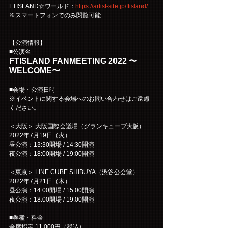
FTISLAND☆ワールド：
https://artist-site.jp/ftisland/
※スマートフォンでのみ閲覧可能
【公演情報】
■公演名
FTISLAND FANMEETING 2022 〜
WELCOME〜
■会場・公演日時
※イベントに関する会場へのお問い合わせはご遠慮
ください。
＜大阪＞ 大阪国際会議場（グランキューブ大阪）
2022年7月19日（火）
昼公演：13:30開場 / 14:30開演
夜公演：18:00開場 / 19:00開演
＜東京＞ LINE CUBE SHIBUYA（渋谷公会堂）
2022年7月21日（木）
昼公演：14:00開場 / 15:00開演
夜公演：18:00開場 / 19:00開演
■券種・料金
全席指定 11,000円（税込）