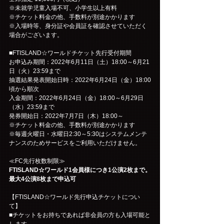
※未就学児童入場不可、小学生以上有料
※チケット料金の他、手数料が別途かかります
※入場時等、身分証や会員証を確認させていただく
場合がございます。
■FTISLAND☆ワールドチケット先行受付期間
お申込み期間：2022年6月11日（土）18:00～6月21
日（火）23:59まで
抽選結果発表開始日時：2022年6月24日（金）18:00
頃から順次
入金期間：2022年6月24日（金）18:00～6月29日
（水）23:59まで
発券開始日：2022年7月7日（木）18:00～
※チケット料金の他、手数料が別途かかります
※毎週火曜日・水曜日2:30～5:30はシステムメンテ
ナンスのためサービスをご利用いただけません。
≪FC先行枚数制限≫
FTISLAND☆ワールド1会員様につき1公演2枚まで。
最大4公演8枚まで申込可
【FTISLAND☆ワールド先行申込チケットについ
て】
■チケットをお持ちであれば非会員の方も入場可能と
します。