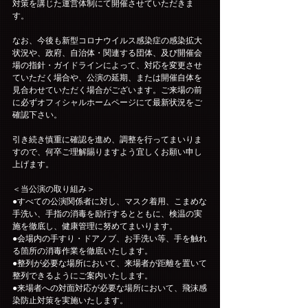
対策を講じた運営体制にて開催させていただきま
す。
なお、今後も新型コロナウイルス感染症の感染拡大
状況や、政府、自治体・関連する団体、及び開催会
場の指針・ガイドラインによって、対応を変更させ
ていただく場合や、公演の延期、または開催自体を
見合わせていただく場合がございます。ご来場の前
に必ずオフィシャルホームページにて最新状況をご
確認下さい。
引き続き慎重に確認を進め、調整を行ってまいりま
すので、何卒ご理解賜りますよう宜しくお願い申し
上げます。
＜当公演の取り組み＞
●すべての公演関係者に対し、マスク着用、こまめな
手洗い、手指の消毒を励行するとともに、検温の実
施を徹底し、健康管理に努めてまいります。
●会場内の手すり・ドアノブ、お手洗い等、手を触れ
る箇所の消毒作業を徹底いたします。
●整列が必要な場所において、来場者が距離を置いて
整列できるようにご案内いたします。
●来場者への対面対応が必要な場所において、飛沫感
染防止対策を実施いたします。