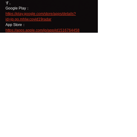
す。
Google Play：
https://play.google.com/store/apps/details?
id=jp.go.mhlw.covid19radar
App Store：
https://apps.apple.com/jp/app/id1516764458
●新型コロナウイルス感染症陽性とされた方との濃厚
接触がある方、過去２週間以内に政府から入国制
限、入国後の観察期間を必要とされている国・地域
への訪問歴及び当該在住者との濃厚接触がある方は
ご来場をお控えください。
●37.5度以上の熱がある方、咳、呼吸困難、全身倦怠
感、咽頭痛、鼻汁・鼻閉、味覚・嗅覚障害、眼の痛
みや結膜の充血、頭痛、関節、筋肉痛、下痢、嘔
気・嘔吐のような症状のある方は、ご来場をお控え
ください。また、アルコールの摂取は体温上昇の可
能性がございます。来場前の飲酒はお控えくださ
い。いずれの場合でも、37.5度以上の熱がある場合
には、入場をお断りいたします。
●ご来場の際はマスクの着用を必須とし、着用のない
場合の入場はお断りいたします。
マスクは必ずご自身でご用意をお願いいたします。
●入場時は消毒液にて手指消毒を必ずお願いいたしま
す。
●飛沫感染防止の為、大声での会話・声援を禁止いた