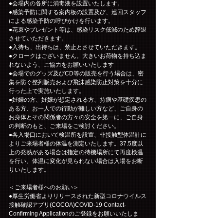
●会場内の各所に消毒液を設置いたします。
●感染予防に関する案内板の設置及び、巡回スタッフ
による感染予防の呼びかけを行います。
●花束やプレゼント等は、感染リスク低減のため辞退
させていただきます。
●入待ち、出待ちは、禁止とさせていただきます。
●クロークはございません。大きいお荷物を持ち込ま
れないよう、ご協力をお願いいたします
●会場でのグッズ及びCD等の販売を行う場合は、密
集を防ぐ整列販売および飛沫感染防止対策を十分に
行った上で実施いたします。
●妊婦の方、妊娠が想定される方、持病や基礎疾患の
ある方、お一人での行動が難しい方など、ご自身の
お身体とその関係者の方々の安全を第一に、ご自身
の判断のもと、ご来場をご検討ください。
●各入場口において検温所を設置、非接触型体温計に
よりご来場者様の体温を測定いたします。37.5度以
上の発熱がある場合は指定の待機場所にて再度検温
を行い、体温に変化が見られない場合は入場をお断
りいたします。
＜ご来場者様へのお願い＞
●厚生労働省よりリリースされた新型コロナウイルス
接触確認アプリ(COCOA)COVID-19 Contact-
Confirming Applicationのご登録をお願いいたしま