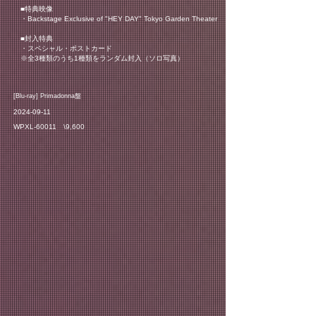
■特典映像
・Backstage Exclusive of "HEY DAY" Tokyo Garden Theater
■封入特典
・スペシャル・ポストカード
※全3種類のうち1種類をランダム封入（ソロ写真）
​[Blu-ray] Primadonna盤
2024-09-11
WPXL-60011 \9,600