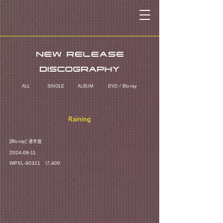
ALL
SINGLE
ALBUM
DVD / Blu-ray
Raining
​[Blu-ray] 通常盤
2024-09-11
WPXL-90321 \7,400