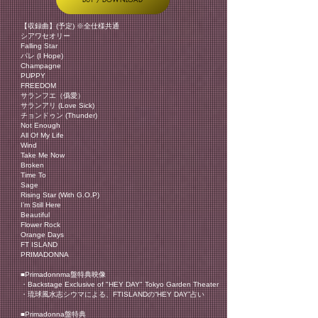
【収録曲】(予定) ※全仕様共通
シアワセオリー
Falling Star
パレ (I Hope)
Champagne
PUPPY
FREEDOM
サランフエ（僞愛）
サランアリ (Love Sick)
チョンドゥン (Thunder)
Not Enough
All Of My Life
Wind
Take Me Now
Broken
Time To
Sage
Rising Star (With G.O.P)
I’m Still Here
Beautiful
Flower Rock
Orange Days
FT ISLAND
PRIMADONNA
■Primadonnma盤特典映像
・Backstage Exclusive of "HEY DAY" Tokyo Garden Theater
・琉球風水志シウマによる、FTISLANDの“HEY DAY”占い
■Primadonna盤特典