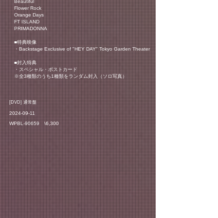
Beautiful
Flower Rock
Orange Days
FT ISLAND
PRIMADONNA
■特典映像
・Backstage Exclusive of "HEY DAY" Tokyo Garden Theater
■封入特典
・スペシャル・ポストカード
※全3種類のうち1種類をランダム封入（ソロ写真）
​[DVD] 通常盤
2024-09-11
WPBL-90659 \6,300