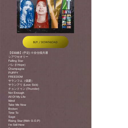
BUY / DOWNLOAD
【収録曲】(予定) ※全仕様共通
シアワセオリー
Falling Star
パレ (I Hope)
Champagne
PUPPY
FREEDOM
サランフエ（僞愛）
サランアリ (Love Sick)
チョンドゥン (Thunder)
Not Enough
All Of My Life
Wind
Take Me Now
Broken
Time To
Sage
Rising Star (With G.O.P)
I’m Still Here