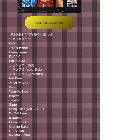
BUY / DOWNLOAD
【収録曲】(予定) ※全仕様共通
シアワセオリー
Falling Star
パレ (I Hope)
Champagne
PUPPY
FREEDOM
サランフエ（僞愛）
サランアリ (Love Sick)
チョンドゥン (Thunder)
Not Enough
All Of My Life
Wind
Take Me Now
Broken
Time To
Sage
Rising Star (With G.O.P)
I’m Still Here
Beautiful
Flower Rock
Orange Days
FT ISLAND
PRIMADONNA