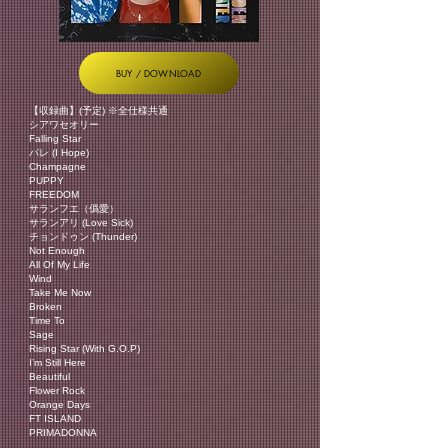
BUY / DOWNLOAD
【収録曲】(予定) ※全仕様共通
シアワセオリー
Falling Star
パレ (I Hope)
Champagne
PUPPY
FREEDOM
サランフエ（僞愛）
サランアリ (Love Sick)
チョンドゥン (Thunder)
Not Enough
All Of My Life
Wind
Take Me Now
Broken
Time To
Sage
Rising Star (With G.O.P)
I’m Still Here
Beautiful
Flower Rock
Orange Days
FT ISLAND
PRIMADONNA