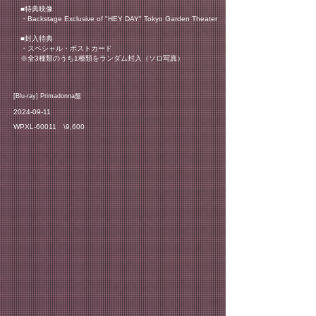
■特典映像
・Backstage Exclusive of "HEY DAY" Tokyo Garden Theater
■封入特典
・スペシャル・ポストカード
※全3種類のうち1種類をランダム封入（ソロ写真）
​[Blu-ray] Primadonna盤
2024-09-11
WPXL-60011 \9,600