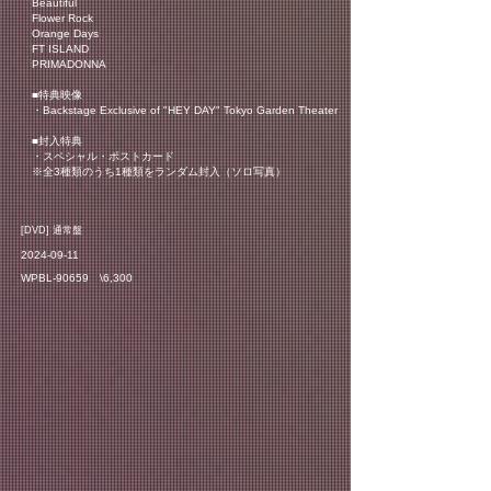
Beautiful
Flower Rock
Orange Days
FT ISLAND
PRIMADONNA
■特典映像
・Backstage Exclusive of "HEY DAY" Tokyo Garden Theater
■封入特典
・スペシャル・ポストカード
※全3種類のうち1種類をランダム封入（ソロ写真）
​[DVD] 通常盤
2024-09-11
WPBL-90659 \6,300