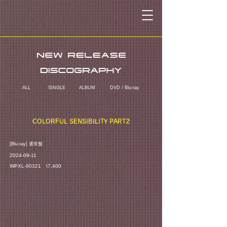
ALL
SINGLE
ALBUM
DVD / Blu-ray
COLORFUL SENSIBILITY PART2
​[Blu-ray] 通常盤
2024-09-11
WPXL-90321 \7,400