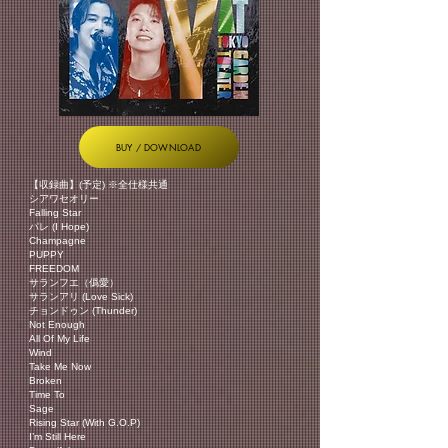
BUY / DOWNLOAD
【収録曲】(予定) ※全仕様共通
シアワセオリー
Falling Star
パレ (I Hope)
Champagne
PUPPY
FREEDOM
サランフエ（僞愛）
サランアリ (Love Sick)
チョンドゥン (Thunder)
Not Enough
All Of My Life
Wind
Take Me Now
Broken
Time To
Sage
Rising Star (With G.O.P)
I’m Still Here