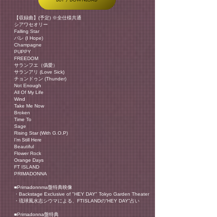
【収録曲】(予定) ※全仕様共通
シアワセオリー
Falling Star
パレ (I Hope)
Champagne
PUPPY
FREEDOM
サランフエ（僞愛）
サランアリ (Love Sick)
チョンドゥン (Thunder)
Not Enough
All Of My Life
Wind
Take Me Now
Broken
Time To
Sage
Rising Star (With G.O.P)
I’m Still Here
Beautiful
Flower Rock
Orange Days
FT ISLAND
PRIMADONNA
■Primadonnma盤特典映像
・Backstage Exclusive of "HEY DAY" Tokyo Garden Theater
・琉球風水志シウマによる、FTISLANDの“HEY DAY”占い
■Primadonna盤特典