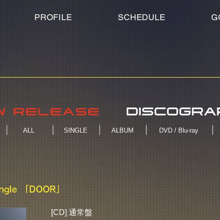
PROFILE
SCHEDULE
G
ALL
SINGLE
ALBUM
DVD / Blu-ray
ingle 「DOOR」
[CD] 通常盤