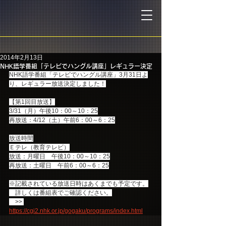
2014年2月13日
NHK語学番組「テレビでハングル講座」レギュラー決定
NHK語学番組「テレビでハングル講座」3月31日よ
り、レギュラー放送決定しました！
【第1回目放送】
3/31（月）午後10：00～10：25
再放送：4/12（土）午前6：00～6：25
放送時間
Ｅテレ（教育テレビ）
放送：月曜日　午後10：00～10：25
再放送：土曜日　午前6：00～6：25
※記載されている放送日時はあくまでも予定です。
　詳しくは番組表でご確認ください。
　>> 
https://cgi2.nhk.or.jp/gogaku/programs/index.html