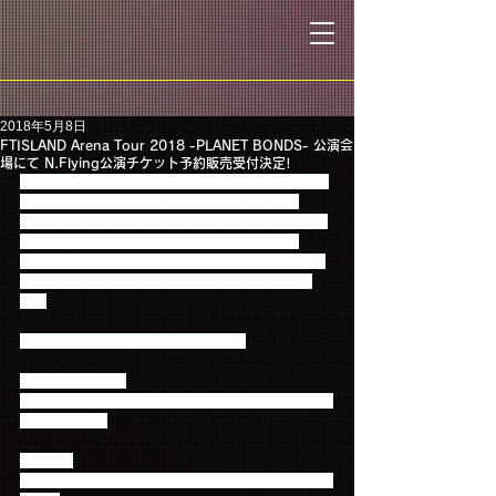
2018年5月8日
FTISLAND Arena Tour 2018 -PLANET BONDS- 公演会
場にて N.Flying公演チケット予約販売受付決定!
「FTISLAND Arena Tour 2018 -PLANET BONDS-」
公演会場にて、オープニングアクトをつとめる
N.Flying の7月26、27日連続 ワンマンライブのチケ
ット予約販売受付をすることが決定しました！
※会場受付は、スタンディングのみの受付、各会場
で受付枚数に限りがございますのでご了承くださ
い。
この機会にぜひお買い求めください！
【公演タイトル】
N.Flying ONE MAN LIVE IN JAPAN-THE REAL II- ・ 
-THE REAL III-
【会場】
マイナビBLITZ赤坂 （東京都港区赤坂5-3-2 赤坂サカ