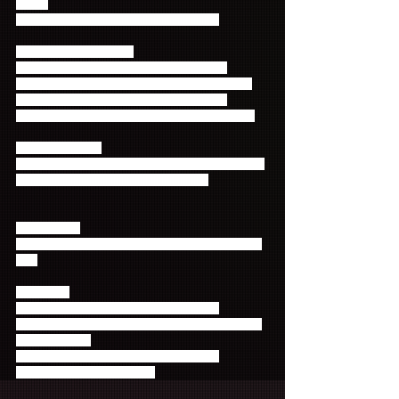
ス内）
※公演に関するお問合せはお控えください
【公演日時・タイトル】
2018年7月26日（木）18:00開場/19:00開演 
N.Flying ONE MAN LIVE IN JAPAN-THE REAL II-
2018年7月27日（金）18:00開場/19:00開演 
N.Flying ONE MAN LIVE IN JAPAN-THE REAL III-
【チケット料金】
FNC先行スタンディング(整理番号付) 7,800円(税込)
※未就学児童入場不可、小学生以上有料
【受付時間】
各会場グッズ販売開始時間に合わせて開始いたしま
す。
≪ご注意≫
※ピクチャーチケットを予定しております
※チケット料金の他、チケット発券手数料・送料が
別途かかります
※公演終演後、来場者全員とハイタッチ会
※入場時別途ドリンク代必要