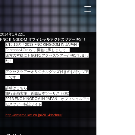
2014年1月22日
FNC KINGDOM オフィシャルアクセスツアー決定！
3/15,16の「2013 FNC KINGDOM IN JAPAN -
Fantastic&Crazy-」開催に際しまして、
遠方の皆様にも便利なアクセスツアーが決定しまし
た！
アクセスツアーオリジナルグッズ付きのお得なツア
ーです！
詳細はこちら
旅行企画実施：近畿日本ツーリスト(株)
2013 FNC KINGDOM IN JAPAN　オフィシャルアク
セスツアー特設サイト
http://entame.knt.co.jp/2014fnctour/