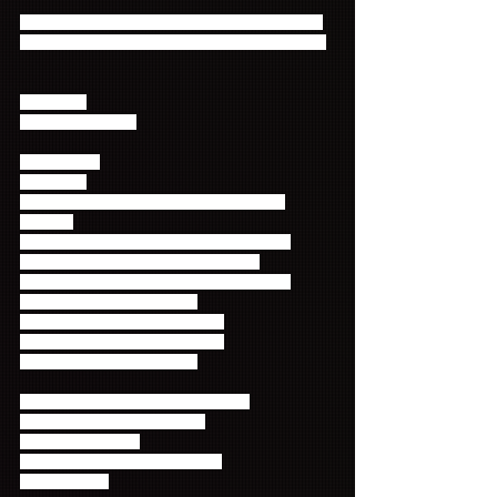
※Primadonna盤はFNC JAPAN ONLICE STOREの
みでの予約販売となりますので、ご注意ください！
【発売日】
2015年9月30日(水)
【特典映像】
≪通常盤≫
Making of 5th Anniversary Arena Tour 2015  
“5.....GO”
・アルバム「5.....GO」マスタリング密着映像
・ツアー全会場バックステージ密着映像
2015年5月27日 国立代々木競技場第一体育館
2015年6月14日 大阪城ホール
2015年6月20日 日本ガイシホール
2015年6月21日 日本ガイシホール
2015年7月20日 横浜アリーナ
≪Primadonna(ファンクラブ)限定盤≫
OFFICIAL FAN MEETING 2015
・ロマンチック学園
・Raining (ジェジン&スンヒョン)
・Flower Rock