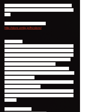
※市販盤のDVDとBlu-rayの特典映像は同じです。
Primadonna盤のDVDとBlu-rayの特典映像は同じで
す。
■FNC JAPAN ONLINE STORE
http://store.emtg.jp/fncstore/
【注意事項】
※この商品は他商品とあわせてご購入いただくこと
はできません。他商品のご購入を検討されている場
合はご注意ください。他商品と同梱されての購入の
場合には全ての商品が揃ってからの発送となりま
す。別々の発送はお受けできません。
なお、「FTISLAND 5th Anniversary Arena Tour 
2015  "5.....GO"」のBlu-rayおよびDVDは、あわせて
ご購入いただけます。
※完全予約受注生産のため、ご注文後のキャンセル
は一切お受けできません。
※商品の入荷状況や配送状況によりやむを得ずお届
け出来ない場合もございます。あらかじめご了承く
ださい。
【お届けについて】