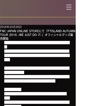
2016年10月26日
FNC JAPAN ONLINE STOREにて「FTISLAND AUTUMN
TOUR 2016 -WE JUST DO IT-」オフィシャルグッズ販
売開始
10/26 (水) 14時よりFNC JAPAN ONLINE STOREに
て
「FTISLAND AUTUMN TOUR 2016 -WE JUST DO 
IT-」オフィシャルグッズの販売をスタートいたしま
す！
数少ないアイテムもございますので、お早目にご購
入ください！！
なお、既に会場にて完売されている商品の販売はご
ざいませんので、予めご了承ください。
【注意事項】
・販売商品は在庫がなくなり次第、終了となりま
す。
・販売開始時にサイトに繋がりにくくなる可能性が