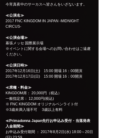
今宵真夜中のサーカスへ皆さんをいざないます。
≪公演名≫
2017 FNC KINGDOM IN JAPAN -MIDNIGHT 
CIRCUS-
≪公演会場≫
幕張メッセ 国際展示場
※イベントに関する会場へのお問い合わせはご遠慮
ください。
≪公演日時≫
2017年12月16日(土)　15:00 開場 16：00開演
2017年12月17日(日)　15:00 開場 16：00開演
≪席種・料金≫
KINGDOM席： 20,000円（税込）
一般指定席： 12,000円(税込)
※ FNC KINGDOM オリジナルペンライト付
※3歳未満入場不可　 3歳以上有料
≪Primadonna Japan先行お申込み受付・当落発表
入金期間≫
お申込み受付期間 ： 2017年8月2日(水) 18:00～20日
(日) 23:59 