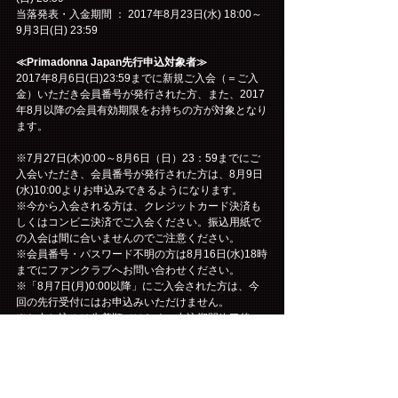
当落発表・入金期間 ： 2017年8月23日(水) 18:00～ 
9月3日(日) 23:59 
≪Primadonna Japan先行申込対象者≫
2017年8月6日(日)23:59までに新規ご入会（＝ご入
金）いただき会員番号が発行された方、また、2017
年8月以降の会員有効期限をお持ちの方が対象となり
ます。
※7月27日(木)0:00～8月6日（日）23：59までにご
入会いただき、会員番号が発行された方は、8月9日
(水)10:00よりお申込みできるようになります。
※今から入会される方は、クレジットカード決済も
しくはコンビニ決済でご入会ください。振込用紙で
の入会は間に合いませんのでご注意ください。
※会員番号・パスワード不明の方は8月16日(水)18時
までにファンクラブへお問い合わせください。
※「8月7日(月)0:00以降」にご入会された方は、今
回の先行受付にはお申込みいただけません。
※お申し込みは先着順ではなく、申込期間終了後に
抽選となりますので、焦らずゆっくりと、内容にお
間違えのないようお申し込みください。
※7月末有効期限の方もお申込みはできますが、継続
のお手続きをされていない方は抽選の対象外となり