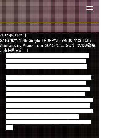
2015年8月26日
9/16 発売 15th Single『PUPPY』 +9/30 発売『5th
Anniversary Arena Tour 2015 “5.....GO”』DVD連動購
入者特典決定！！
9/16発売15th Single『PUPPY』 と9/30発売 LIVE 
DVD/Blu-ray『5th Anniversary Arena Tour 2015 
“5.....GO”』連動購入者特典が決定いたしました！
9/30発売LIVE DVD/Blu-ray『5th Anniversary Arena 
Tour 2015 “5.....GO”』（通常盤DVD、通常盤Blu-
ray、Primadonna限定盤DVD、Primadonna限定盤
Blu-ray）に封入の応募ハガキに、9/16発売15th 
Single「PUPPY」（初回限定盤A、初回限定盤B、通
常盤<初回プレス分>、Primadonna限定盤）封入の
チラシに記載の連動応募抽選券を1枚切り取り、貼っ
てご応募頂いた方の中から抽選で100名様に
「FTISLANDロゴ入り AKGヘッドホン」をプレゼン
ト★