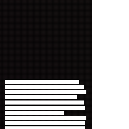
初回限定盤のBDには、日本メジャーデビュー曲
「Flower Rock」から最新アルバムリード曲「God 
Bless You」まで、さらには、入隊前にファンの皆さ
んへのプレゼントとして残した新曲「Sunrise 
Yellow」含む過去10年間の収録曲全曲のMV28曲の
MVを一挙収録。DVDでは再現できないBD仕様でハ
イクオリティな映像を堪能できます。
さらに、歴代のCDジャケットやアーティスト写真を
アーカイブしたスペシャルフォトブックも封入＆ト
ールサイズのスペシャルスリーブケースに収納！一