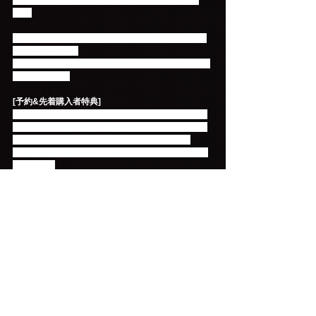
方の中から、抽選でプレミアムグッズをプレゼン
ト！ 
TREASURE① 2形態購入抽選特典『オリジナルTシ
ャツ』計100名様
TREASURE② 1形態購入抽選特典『オリジナルポー
チ』計300名様
[予約&先着購入者特典]
CDショップ購入者特典：歴代のCDジャケット写真
を配置したマグネットシート（数種類の中からラン
ダムとなります）Amazon購入者特典：「10th 
Anniversary ALL TIME BEST/ Yellow [2010-2020]」
メガジャケ
[FNC JAPAN ONLINE STORE特典]
デビュー後10年間の活動時の未公開写真を使用した
オリジナルポストカード10種の中からランダムで1
枚をプレゼント（各形態に関わらず1枚購入につき1
枚進呈）
http://fncent.co.jp/store
コメント