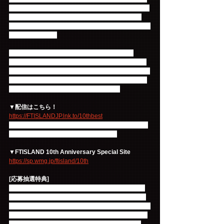
方、Primadonna盤は、FTISLAND入隊前最後のファ
ンミーティング「THE PRIMA TV SHOW starring 
FTISLAND」の希少な映像を編集したDVDとの豪華3
枚組となります。
なお、新曲「Sunrise Yellow」も好評配信中！
iTunesでは同楽曲が収録される『10th Anniversary 
ALL TIME BEST/ Yellow [2010-2020]』のプレオーダ
ーも開始。全曲リマスタリング音源で収録されるの
で、こちらも是非チェックしてください!!
▼配信はこちら！
https://FTISLANDJP.lnk.to/10thbest
10周年イヤーを彩る特設サイトでは、今後様々な情
報が更新されていくので、お楽しみに！
▼FTISLAND 10th Anniversary Special Site
https://sp.wmg.jp/ftisland/10th
[応募抽選特典]
「10th Anniversary ALL TIME BEST/ Yellow [2010-
2020]」〈初回限定盤〉、〈通常盤 ※初回プレス分
のみ〉、〈Primadonna盤〉に封入されているチラシ
記載のシリアルコードA、B、Cを集めご応募頂いた