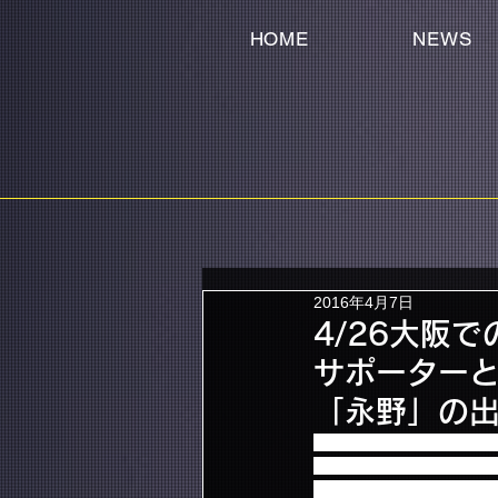
HOME
NEWS
2016年4月7日
4/26大阪
サポーター
「永野」の
4/26（火）大阪BIG 
ト@ライブハウスにスペ
ンが好き～」でお馴染み